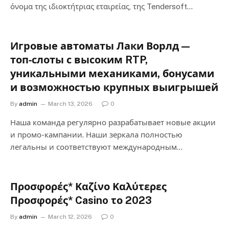
όνομα της ιδιοκτήτριας εταιρείας, της Tendersoft…
Игровые автоматы Лаки Ворлд —
топ‑слоты с высоким RTP,
уникальными механиками, бонусами
и возможностью крупных выигрышей
By
admin
March 13, 2026
0
Наша команда регулярно разрабатывает новые акции
и промо-кампании. Наши зеркала полностью
легальны и соответствуют международным…
Προσφορές* Καζίνο Καλύτερες
Προσφορές* Casino το 2023
By
admin
March 12, 2026
0