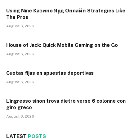
Using Nine Казино Ярд Онлайн Strategies Like
The Pros
August 6, 2026
House of Jack: Quick Mobile Gaming on the Go
August 6, 2026
Cuotas fijas en apuestas deportivas
August 6, 2026
L’ingresso sinon trova dietro verso 6 colonne con
giro greco
August 6, 2026
LATEST
POSTS