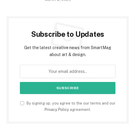
Subscribe to Updates
Get the latest creative news from SmartMag
about art & design.
By signing up, you agree to the our terms and our
Privacy Policy
agreement.