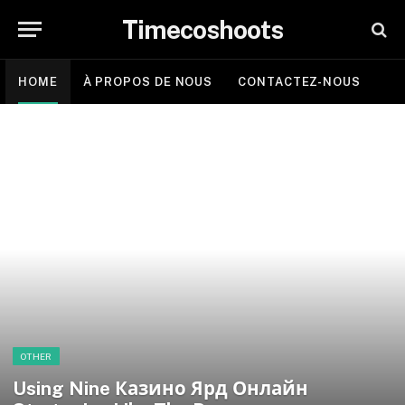
Timecoshoots
HOME
À PROPOS DE NOUS
CONTACTEZ-NOUS
OTHER
Using Nine Казино Ярд Онлайн