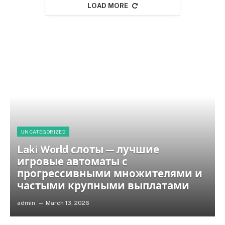
LOAD MORE
UNCATEGORIZED
Laki World слоты — лучшие
игровые автоматы с
прогрессивными множителями и
частыми крупными выплатами
admin
March 13, 2026