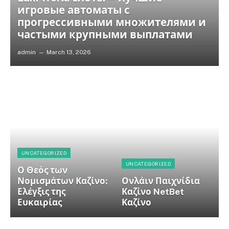
игровые автоматы с
прогрессивными множителями и
частыми крупными выплатами
admin
March 13, 2026
UNCATEGORIZED
UNCATEGORIZED
Ο Θεός των
Νομισμάτων Καζίνο:
Ονλάιν Παιχνίδια
Ελέγξις της
Καζίνο NetBet
Ευκαιρίας
Καζίνο