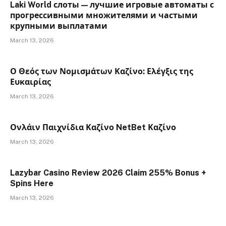
Laki World слоты — лучшие игровые автоматы с
прогрессивными множителями и частыми
крупными выплатами
March 13, 2026
Ο Θεός των Νομισμάτων Καζίνο: Ελέγξις της
Ευκαιρίας
March 13, 2026
Ονλάιν Παιχνίδια Καζίνο NetBet Καζίνο
March 13, 2026
Lazybar Casino Review 2026 Claim 255% Bonus +
Spins Here
March 13, 2026