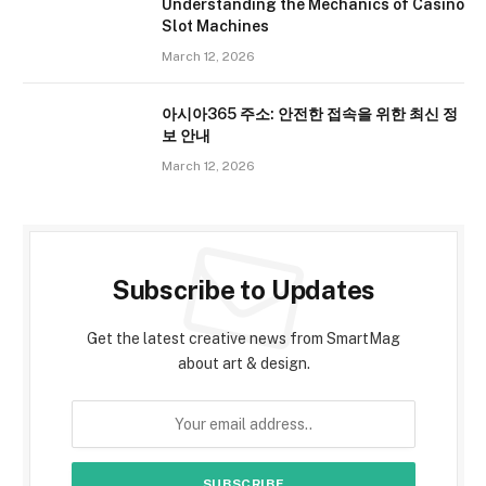
Understanding the Mechanics of Casino
Slot Machines
March 12, 2026
아시아365 주소: 안전한 접속을 위한 최신 정
보 안내
March 12, 2026
Subscribe to Updates
Get the latest creative news from SmartMag
about art & design.