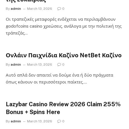
By
admin
March 13, 2026
0
Οι τραπεζικές μεταφορές ενδέχεται να περιλαμβάνουν
godofcoins casino χρεώσεις, ανάλογα με την πολιτική της
τράπεζάς…
Ονλάιν Παιχνίδια Καζίνο NetBet Καζίνο
By
admin
March 13, 2026
0
Αυτό απλά δεν απαιτεί να δούμε ένα ή δύο πράγματα
όπως κάνουν οι περισσότεροι παίκτες,…
Lazybar Casino Review 2026 Claim 255%
Bonus + Spins Here
By
admin
March 13, 2026
0