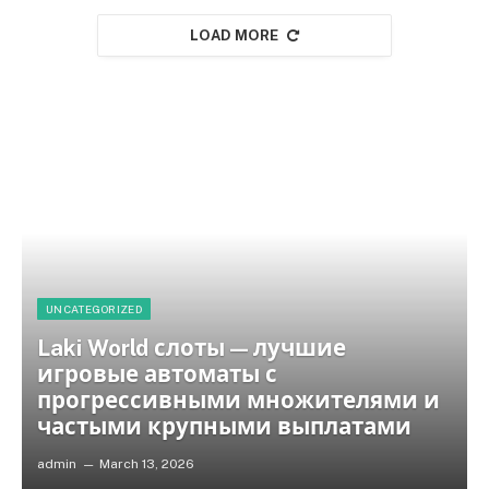
LOAD MORE
UNCATEGORIZED
Laki World слоты — лучшие
игровые автоматы с
прогрессивными множителями и
частыми крупными выплатами
admin
March 13, 2026