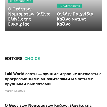
UNCATEGORIZED
UNCATEGORIZED
Ο Θεός των
Νομισμάτων Καζίνο:
Ονλάιν Παιχνίδια
Ελέγξις της
Καζίνο NetBet
Ευκαιρίας
Καζίνο
EDITORS'
CHOICE
Laki World слоты — лучшие игровые автоматы с
прогрессивными множителями и частыми
крупными выплатами
March 13, 2026
Ο Θεός των Νομισμάτων Καζίνο: Ελέγξις της