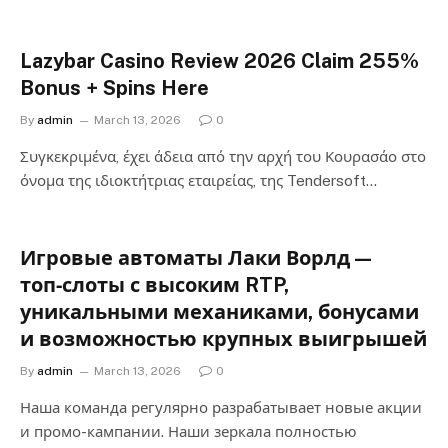
Lazybar Casino Review 2026 Claim 255%
Bonus + Spins Here
By
admin
March 13, 2026
0
Συγκεκριμένα, έχει άδεια από την αρχή του Κουρασάο στο
όνομα της ιδιοκτήτριας εταιρείας, της Tendersoft…
Игровые автоматы Лаки Ворлд —
топ‑слоты с высоким RTP,
уникальными механиками, бонусами
и возможностью крупных выигрышей
By
admin
March 13, 2026
0
Наша команда регулярно разрабатывает новые акции
и промо-кампании. Наши зеркала полностью