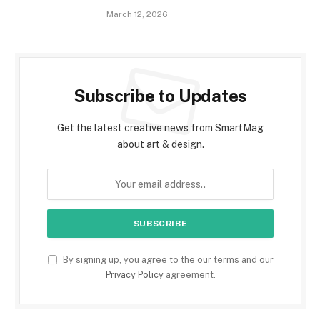
March 12, 2026
Subscribe to Updates
Get the latest creative news from SmartMag
about art & design.
By signing up, you agree to the our terms and our
Privacy Policy
agreement.