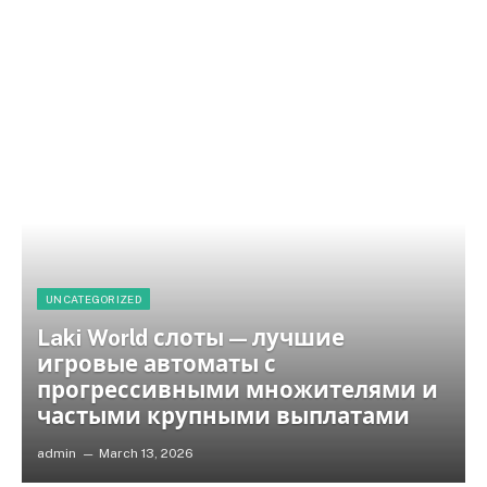
UNCATEGORIZED
Laki World слоты — лучшие
игровые автоматы с
прогрессивными множителями и
частыми крупными выплатами
admin
March 13, 2026