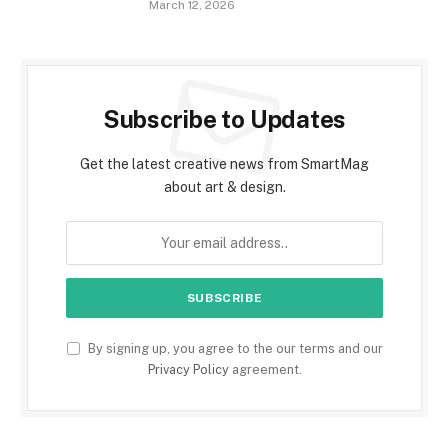
March 12, 2026
Subscribe to Updates
Get the latest creative news from SmartMag
about art & design.
By signing up, you agree to the our terms and our
Privacy Policy
agreement.