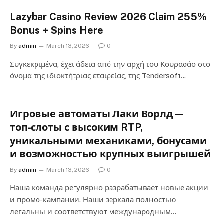
Lazybar Casino Review 2026 Claim 255%
Bonus + Spins Here
By
admin
March 13, 2026
0
Συγκεκριμένα, έχει άδεια από την αρχή του Κουρασάο στο
όνομα της ιδιοκτήτριας εταιρείας, της Tendersoft…
Игровые автоматы Лаки Ворлд —
топ‑слоты с высоким RTP,
уникальными механиками, бонусами
и возможностью крупных выигрышей
By
admin
March 13, 2026
0
Наша команда регулярно разрабатывает новые акции
и промо-кампании. Наши зеркала полностью
легальны и соответствуют международным…