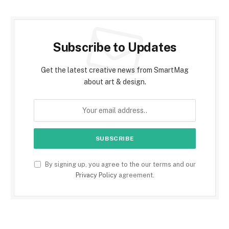
Subscribe to Updates
Get the latest creative news from SmartMag
about art & design.
By signing up, you agree to the our terms and our
Privacy Policy
agreement.