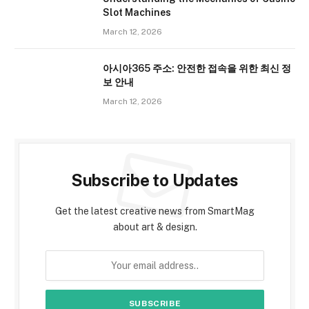
Slot Machines
March 12, 2026
아시아365 주소: 안전한 접속을 위한 최신 정
보 안내
March 12, 2026
Subscribe to Updates
Get the latest creative news from SmartMag
about art & design.