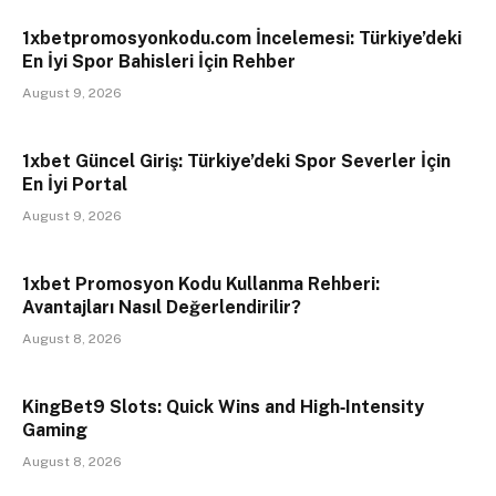
1xbetpromosyonkodu.com İncelemesi: Türkiye’deki
En İyi Spor Bahisleri İçin Rehber
August 9, 2026
1xbet Güncel Giriş: Türkiye’deki Spor Severler İçin
En İyi Portal
August 9, 2026
1xbet Promosyon Kodu Kullanma Rehberi:
Avantajları Nasıl Değerlendirilir?
August 8, 2026
KingBet9 Slots: Quick Wins and High‑Intensity
Gaming
August 8, 2026