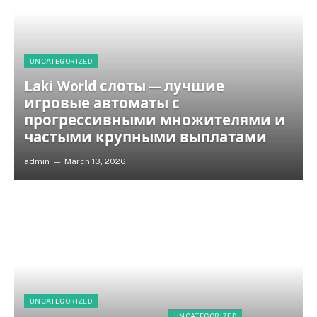
UNCATEGORIZED
Laki World слоты — лучшие
игровые автоматы с
прогрессивными множителями и
частыми крупными выплатами
admin
March 13, 2026
UNCATEGORIZED
UNCATEGORIZED