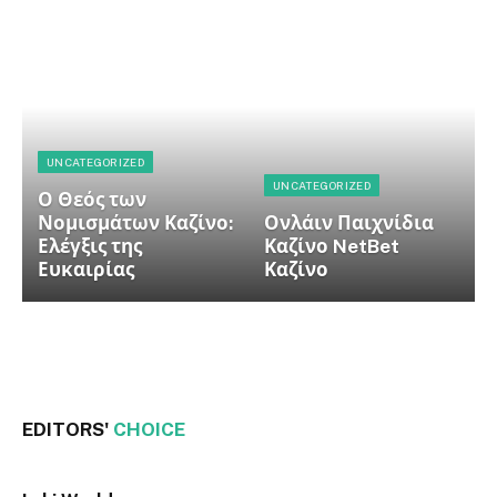
UNCATEGORIZED
UNCATEGORIZED
Ο Θεός των
Νομισμάτων Καζίνο:
Ονλάιν Παιχνίδια
Ελέγξις της
Καζίνο NetBet
Ευκαιρίας
Καζίνο
EDITORS'
CHOICE