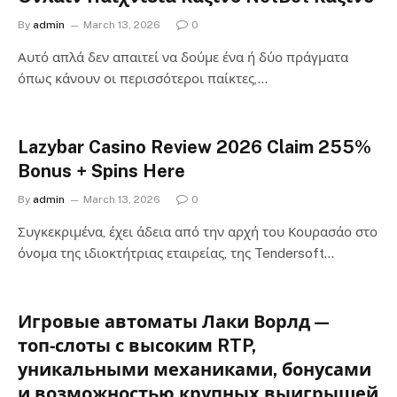
By
admin
March 13, 2026
0
Αυτό απλά δεν απαιτεί να δούμε ένα ή δύο πράγματα
όπως κάνουν οι περισσότεροι παίκτες,…
Lazybar Casino Review 2026 Claim 255%
Bonus + Spins Here
By
admin
March 13, 2026
0
Συγκεκριμένα, έχει άδεια από την αρχή του Κουρασάο στο
όνομα της ιδιοκτήτριας εταιρείας, της Tendersoft…
Игровые автоматы Лаки Ворлд —
топ‑слоты с высоким RTP,
уникальными механиками, бонусами
и возможностью крупных выигрышей