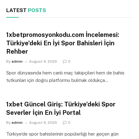
LATEST
POSTS
1xbetpromosyonkodu.com İncelemesi:
Türkiye’deki En İyi Spor Bahisleri İçin
Rehber
By
admin
August 9, 2026
0
Spor dünyasında hem canlı maç takipçileri hem de bahis
tutkunları için doğru platformu bulmak oldukça…
1xbet Güncel Giriş: Türkiye’deki Spor
Severler İçin En İyi Portal
By
admin
August 9, 2026
0
Türkiye’de spor bahislerinin popülerliği her geçen gün