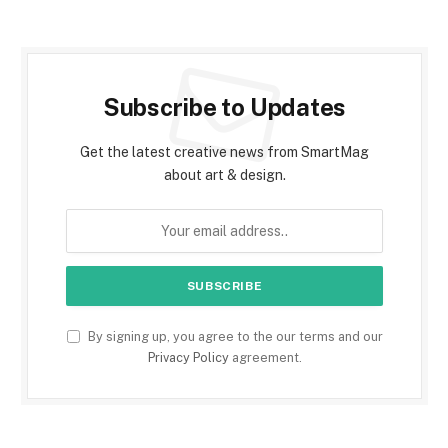
Subscribe to Updates
Get the latest creative news from SmartMag
about art & design.
By signing up, you agree to the our terms and our
Privacy Policy
agreement.