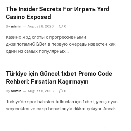
The Insider Secrets For Играть Yard
Casino Exposed
By
admin
August 8, 2026
0
Казино Ярд слоты с прогрессивными
джекпотамиGGBet в первую очередь известен как
один из самых популярных…
Türkiye için Güncel 1xbet Promo Code
Rehberi: Fırsatları Kaçırmayın
By
admin
August 8, 2026
0
Türkiye’de spor bahisleri tutkunları için 1xbet, geniş oyun
seçenekleri ve cazip bonuslarıyla dikkat çekiyor. Ancak…