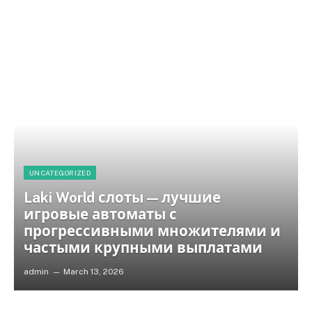
UNCATEGORIZED
Laki World слоты — лучшие
игровые автоматы с
прогрессивными множителями и
частыми крупными выплатами
admin
March 13, 2026