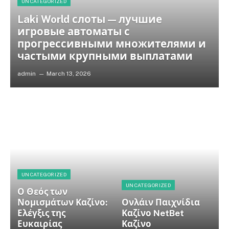
UNCATEGORIZED
Laki World слоты — лучшие
игровые автоматы с
прогрессивными множителями и
частыми крупными выплатами
admin
March 13, 2026
UNCATEGORIZED
UNCATEGORIZED
Ο Θεός των
Νομισμάτων Καζίνο:
Ονλάιν Παιχνίδια
Ελέγξις της
Καζίνο NetBet
Ευκαιρίας
Καζίνο