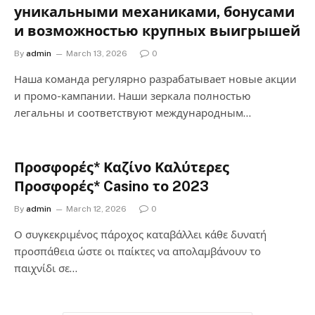
уникальными механиками, бонусами
и возможностью крупных выигрышей
By
admin
March 13, 2026
0
Наша команда регулярно разрабатывает новые акции
и промо-кампании. Наши зеркала полностью
легальны и соответствуют международным…
Προσφορές* Καζίνο Καλύτερες
Προσφορές* Casino το 2023
By
admin
March 12, 2026
0
Ο συγκεκριμένος πάροχος καταβάλλει κάθε δυνατή
προσπάθεια ώστε οι παίκτες να απολαμβάνουν το
παιχνίδι σε…