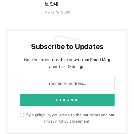
보 안내
March 12, 2026
Subscribe to Updates
Get the latest creative news from SmartMag
about art & design.
By signing up, you agree to the our terms and our
Privacy Policy
agreement.