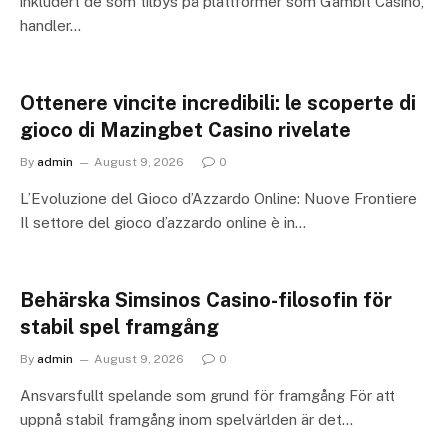
inkludert de som tilbys på plattformer som Gambit Casino,
handler…
Ottenere vincite incredibili: le scoperte di
gioco di Mazingbet Casino rivelate
By
admin
August 9, 2026
0
L’Evoluzione del Gioco d’Azzardo Online: Nuove Frontiere
Il settore del gioco d’azzardo online è in…
Behärska Simsinos Casino-filosofin för
stabil spel framgång
By
admin
August 9, 2026
0
Ansvarsfullt spelande som grund för framgång För att
uppnå stabil framgång inom spelvärlden är det…