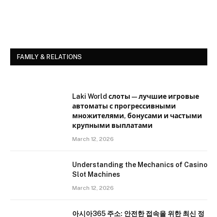
FAMILY & RELATIONS
Laki World слоты — лучшие игровые
автоматы с прогрессивными
множителями, бонусами и частыми
крупными выплатами
March 12, 2026
Understanding the Mechanics of Casino
Slot Machines
March 12, 2026
아시아365 주소: 안전한 접속을 위한 최신 정