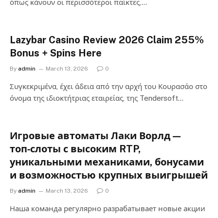
όπως κάνουν οι περισσότεροι παίκτες,…
Lazybar Casino Review 2026 Claim 255%
Bonus + Spins Here
By
admin
March 13, 2026
0
Συγκεκριμένα, έχει άδεια από την αρχή του Κουρασάο στο
όνομα της ιδιοκτήτριας εταιρείας, της Tendersoft…
Игровые автоматы Лаки Ворлд —
топ‑слоты с высоким RTP,
уникальными механиками, бонусами
и возможностью крупных выигрышей
By
admin
March 13, 2026
0
Наша команда регулярно разрабатывает новые акции