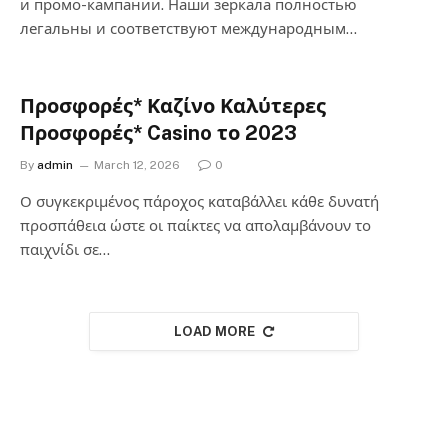
и промо-кампании. Наши зеркала полностью
легальны и соответствуют международным…
Προσφορές* Καζίνο Καλύτερες
Προσφορές* Casino το 2023
By
admin
March 12, 2026
0
Ο συγκεκριμένος πάροχος καταβάλλει κάθε δυνατή
προσπάθεια ώστε οι παίκτες να απολαμβάνουν το
παιχνίδι σε…
LOAD MORE