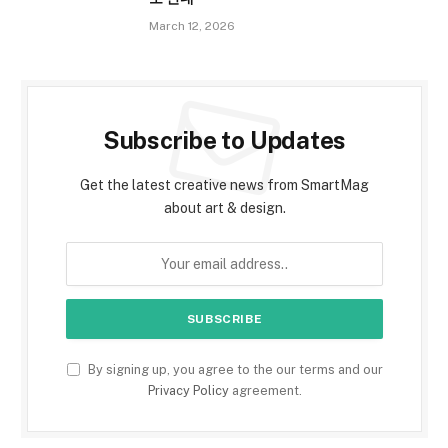
March 12, 2026
Subscribe to Updates
Get the latest creative news from SmartMag
about art & design.
By signing up, you agree to the our terms and our
Privacy Policy
agreement.