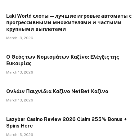
Laki World слоты — лучшие игровые автоматы с
прогрессивными множителями и частыми
крупными выплатами
March 13, 2026
Ο Θεός των Νομισμάτων Καζίνο: Ελέγξις της
Ευκαιρίας
March 13, 2026
Ονλάιν Παιχνίδια Καζίνο NetBet Καζίνο
March 13, 2026
Lazybar Casino Review 2026 Claim 255% Bonus +
Spins Here
March 13, 2026