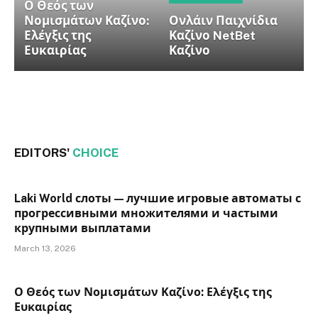
Ο Θεός των
Νομισμάτων Καζίνο:
Ονλάιν Παιχνίδια
Ελέγξις της
Καζίνο NetBet
Ευκαιρίας
Καζίνο
EDITORS'
CHOICE
Laki World слоты — лучшие игровые автоматы с
прогрессивными множителями и частыми
крупными выплатами
March 13, 2026
Ο Θεός των Νομισμάτων Καζίνο: Ελέγξις της
Ευκαιρίας