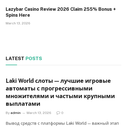
Lazybar Casino Review 2026 Claim 255% Bonus +
Spins Here
March 13, 2026
LATEST
POSTS
Laki World слоты — лучшие игровые
автоматы с прогрессивными
множителями и частыми крупными
выплатами
By
admin
March 13, 2026
0
Вывод средств с платформы Laki World — важный этап