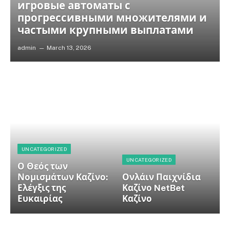
игровые автоматы с
прогрессивными множителями и
частыми крупными выплатами
admin
March 13, 2026
UNCATEGORIZED
UNCATEGORIZED
Ο Θεός των
Νομισμάτων Καζίνο:
Ονλάιν Παιχνίδια
Ελέγξις της
Καζίνο NetBet
Ευκαιρίας
Καζίνο