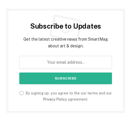
Subscribe to Updates
Get the latest creative news from SmartMag
about art & design.
By signing up, you agree to the our terms and our
Privacy Policy
agreement.