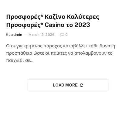
Προσφορές* Καζίνο Καλύτερες
Προσφορές* Casino το 2023
By
admin
March 12, 2026
0
Ο συγκεκριμένος πάροχος καταβάλλει κάθε δυνατή
προσπάθεια ώστε οι παίκτες να απολαμβάνουν το
παιχνίδι σε…
LOAD MORE