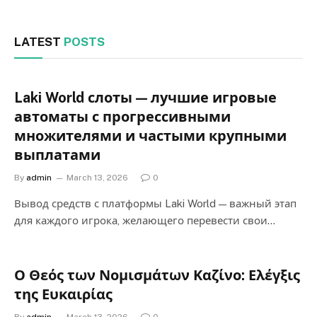
LATEST
POSTS
Laki World слоты — лучшие игровые
автоматы с прогрессивными
множителями и частыми крупными
выплатами
By
admin
March 13, 2026
0
Вывод средств с платформы Laki World — важный этап
для каждого игрока, желающего перевести свои…
Ο Θεός των Νομισμάτων Καζίνο: Ελέγξις
της Ευκαιρίας