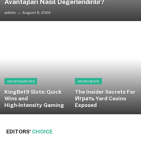
Avantajları Nasıl Değerlendirilir?
admin
August 8, 2026
UNCATEGORIZED
ANONYMOUS
KingBet9 Slots: Quick
The Insider Secrets For
Wins and
Играть Yard Casino
High‑Intensity Gaming
Exposed
EDITORS'
CHOICE