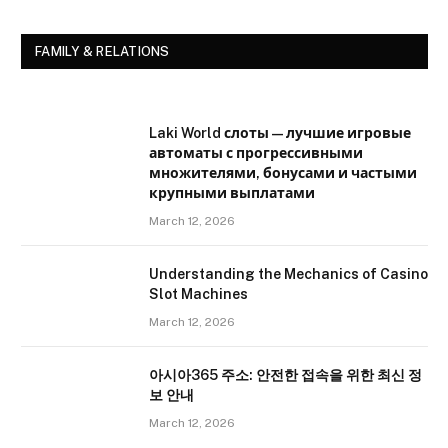
FAMILY & RELATIONS
Laki World слоты — лучшие игровые
автоматы с прогрессивными
множителями, бонусами и частыми
крупными выплатами
March 12, 2026
Understanding the Mechanics of Casino
Slot Machines
March 12, 2026
아시아365 주소: 안전한 접속을 위한 최신 정
보 안내
March 12, 2026