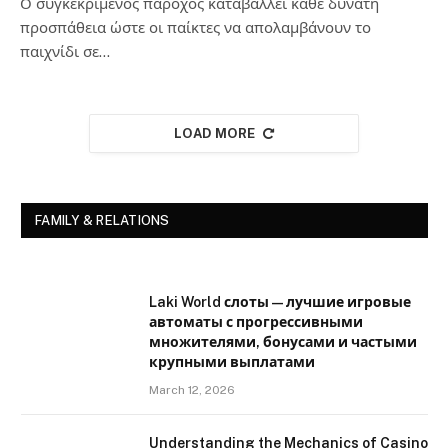
Ο συγκεκριμένος πάροχος καταβάλλει κάθε δυνατή
προσπάθεια ώστε οι παίκτες να απολαμβάνουν το
παιχνίδι σε…
LOAD MORE
FAMILY & RELATIONS
Laki World слоты — лучшие игровые
автоматы с прогрессивными
множителями, бонусами и частыми
крупными выплатами
March 12, 2026
Understanding the Mechanics of Casino