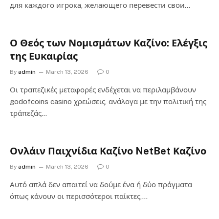
для каждого игрока, желающего перевести свои…
Ο Θεός των Νομισμάτων Καζίνο: Ελέγξις
της Ευκαιρίας
By
admin
March 13, 2026
0
Οι τραπεζικές μεταφορές ενδέχεται να περιλαμβάνουν
godofcoins casino χρεώσεις, ανάλογα με την πολιτική της
τράπεζάς…
Ονλάιν Παιχνίδια Καζίνο NetBet Καζίνο
By
admin
March 13, 2026
0
Αυτό απλά δεν απαιτεί να δούμε ένα ή δύο πράγματα
όπως κάνουν οι περισσότεροι παίκτες,…