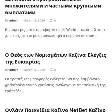
множителями и частыми крупными
выплатами
By
admin
March 13, 2026
0
Вывод средств с платформы Laki World — важный этап
для каждого игрока, желающего перевести свои…
Ο Θεός των Νομισμάτων Καζίνο: Ελέγξις
της Ευκαιρίας
By
admin
March 13, 2026
0
Οι τραπεζικές μεταφορές ενδέχεται να περιλαμβάνουν
godofcoins casino χρεώσεις, ανάλογα με την πολιτική της
τράπεζάς…
Ονλάιν Παιχνίδια Καζίνο NetBet Καζίνο