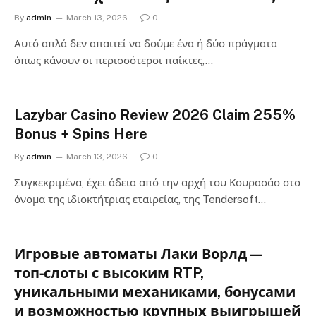
By
admin
March 13, 2026
0
Αυτό απλά δεν απαιτεί να δούμε ένα ή δύο πράγματα
όπως κάνουν οι περισσότεροι παίκτες,…
Lazybar Casino Review 2026 Claim 255%
Bonus + Spins Here
By
admin
March 13, 2026
0
Συγκεκριμένα, έχει άδεια από την αρχή του Κουρασάο στο
όνομα της ιδιοκτήτριας εταιρείας, της Tendersoft…
Игровые автоматы Лаки Ворлд —
топ‑слоты с высоким RTP,
уникальными механиками, бонусами
и возможностью крупных выигрышей