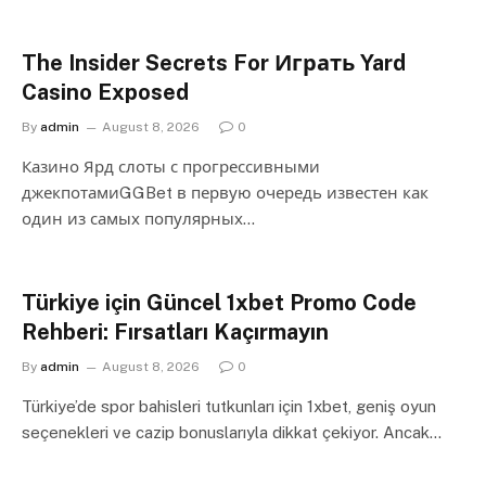
The Insider Secrets For Играть Yard
Casino Exposed
By
admin
August 8, 2026
0
Казино Ярд слоты с прогрессивными
джекпотамиGGBet в первую очередь известен как
один из самых популярных…
Türkiye için Güncel 1xbet Promo Code
Rehberi: Fırsatları Kaçırmayın
By
admin
August 8, 2026
0
Türkiye’de spor bahisleri tutkunları için 1xbet, geniş oyun
seçenekleri ve cazip bonuslarıyla dikkat çekiyor. Ancak…