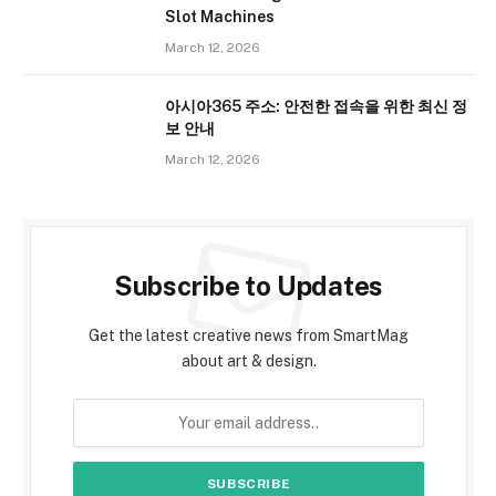
Slot Machines
March 12, 2026
아시아365 주소: 안전한 접속을 위한 최신 정
보 안내
March 12, 2026
Subscribe to Updates
Get the latest creative news from SmartMag
about art & design.