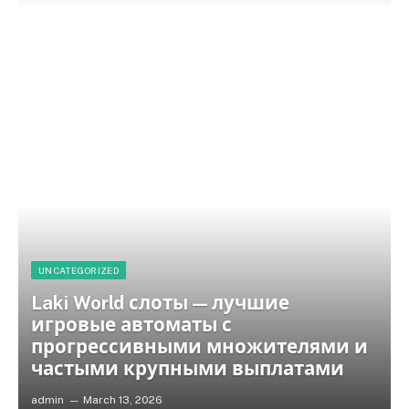
UNCATEGORIZED
Laki World слоты — лучшие
игровые автоматы с
прогрессивными множителями и
частыми крупными выплатами
admin
March 13, 2026