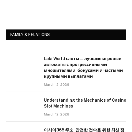
FAMILY & RELATIONS
Laki World слоты — лучшие игровые
автоматы с прогрессивными
множителями, бонусами и частыми
крупными выплатами
March 12, 2026
Understanding the Mechanics of Casino
Slot Machines
March 12, 2026
아시아365 주소: 안전한 접속을 위한 최신 정