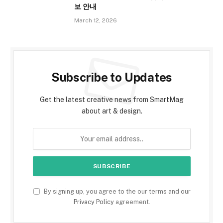
보 안내
March 12, 2026
Subscribe to Updates
Get the latest creative news from SmartMag
about art & design.
By signing up, you agree to the our terms and our
Privacy Policy
agreement.