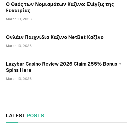
Ο Θεός των Νομισμάτων Καζίνο: Ελέγξις της
Ευκαιρίας
March 13, 2026
Ονλάιν Παιχνίδια Καζίνο NetBet Καζίνο
March 13, 2026
Lazybar Casino Review 2026 Claim 255% Bonus +
Spins Here
March 13, 2026
LATEST
POSTS