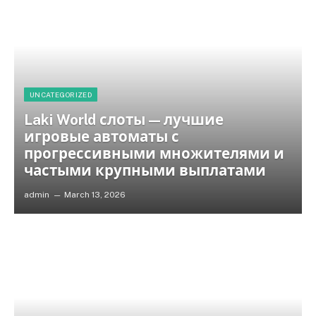
UNCATEGORIZED
Laki World слоты — лучшие
игровые автоматы с
прогрессивными множителями и
частыми крупными выплатами
admin
March 13, 2026