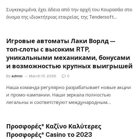
Συγκεκριμένα, έχει άδεια από την αρχή του Κουρασάο στο
όνομα της ιδιοκτήτριας εταιρείας, της Tendersoft…
Игровые автоматы Лаки Ворлд —
топ‑слоты с высоким RTP,
уникальными механиками, бонусами
и возможностью крупных выигрышей
By
admin
March 13, 2026
0
Наша команда регулярно разрабатывает новые акции
и промо-кампании. Наши зеркала полностью
легальны и соответствуют международным…
Προσφορές* Καζίνο Καλύτερες
Προσφορές* Casino το 2023