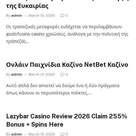
της Ευκαιρίας
By
admin
March 13, 2026
0
Οι τραπεζικές μεταφορές ενδέχεται να περιλαμβάνουν
godofcoins casino χρεώσεις, ανάλογα με την πολιτική της
τράπεζάς…
Ονλάιν Παιχνίδια Καζίνο NetBet Καζίνο
By
admin
March 13, 2026
0
Αυτό απλά δεν απαιτεί να δούμε ένα ή δύο πράγματα
όπως κάνουν οι περισσότεροι παίκτες,…
Lazybar Casino Review 2026 Claim 255%
Bonus + Spins Here
By
admin
March 13, 2026
0