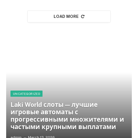
LOAD MORE
UNCATEGORIZED
Laki World слоты — лучшие
игровые автоматы с
прогрессивными множителями и
частыми крупными выплатами
admin
March 13, 2026