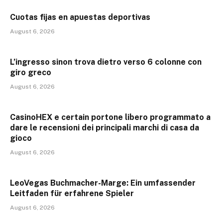
Cuotas fijas en apuestas deportivas
August 6, 2026
L’ingresso sinon trova dietro verso 6 colonne con
giro greco
August 6, 2026
CasinoHEX e certain portone libero programmato a
dare le recensioni dei principali marchi di casa da
gioco
August 6, 2026
LeoVegas Buchmacher-Marge: Ein umfassender
Leitfaden für erfahrene Spieler
August 6, 2026