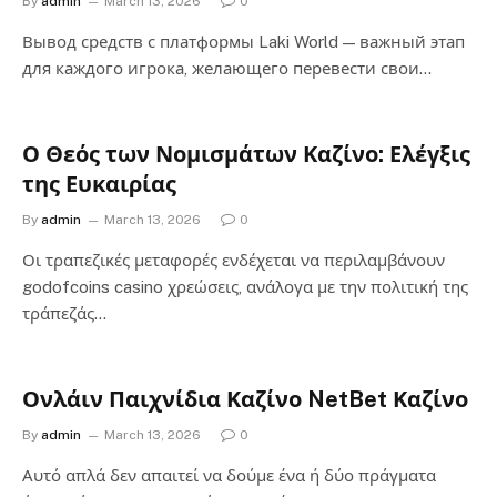
By
admin
March 13, 2026
0
Вывод средств с платформы Laki World — важный этап
для каждого игрока, желающего перевести свои…
Ο Θεός των Νομισμάτων Καζίνο: Ελέγξις
της Ευκαιρίας
By
admin
March 13, 2026
0
Οι τραπεζικές μεταφορές ενδέχεται να περιλαμβάνουν
godofcoins casino χρεώσεις, ανάλογα με την πολιτική της
τράπεζάς…
Ονλάιν Παιχνίδια Καζίνο NetBet Καζίνο
By
admin
March 13, 2026
0
Αυτό απλά δεν απαιτεί να δούμε ένα ή δύο πράγματα