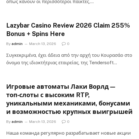
όπως κάνουν οι περισσότεροι παίκτες,…
Lazybar Casino Review 2026 Claim 255%
Bonus + Spins Here
By
admin
March 13, 2026
0
Συγκεκριμένα, έχει άδεια από την αρχή του Κουρασάο στο
όνομα της ιδιοκτήτριας εταιρείας, της Tendersoft…
Игровые автоматы Лаки Ворлд —
топ‑слоты с высоким RTP,
уникальными механиками, бонусами
и возможностью крупных выигрышей
By
admin
March 13, 2026
0
Наша команда регулярно разрабатывает новые акции