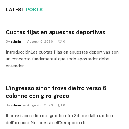
LATEST
POSTS
Cuotas fijas en apuestas deportivas
By
admin
August 6, 2026
0
IntroducciónLas cuotas fijas en apuestas deportivas son
un concepto fundamental que todo apostador debe
entender.…
L’ingresso sinon trova dietro verso 6
colonne con giro greco
By
admin
August 6, 2026
0
Il prassi accredita rso gratifica fra 24 ore dalla ratifica
dell’account Nei pressi dell’Aeroporto di…