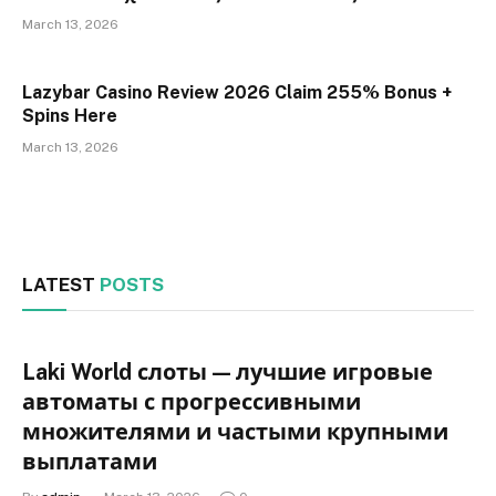
March 13, 2026
Lazybar Casino Review 2026 Claim 255% Bonus +
Spins Here
March 13, 2026
LATEST
POSTS
Laki World слоты — лучшие игровые
автоматы с прогрессивными
множителями и частыми крупными
выплатами