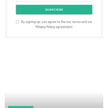
By signing up, you agree to the our terms and our
Privacy Policy
agreement.