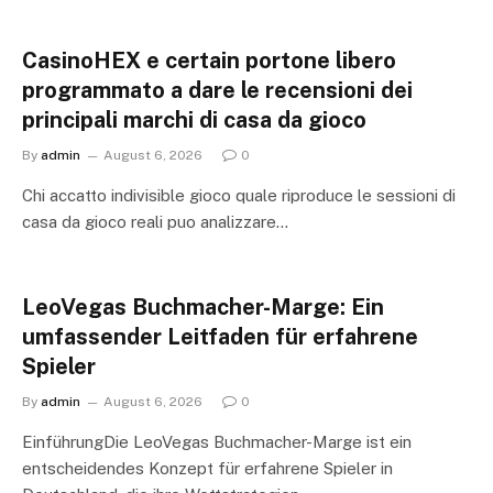
CasinoHEX e certain portone libero
programmato a dare le recensioni dei
principali marchi di casa da gioco
By
admin
August 6, 2026
0
Chi accatto indivisible gioco quale riproduce le sessioni di
casa da gioco reali puo analizzare…
LeoVegas Buchmacher-Marge: Ein
umfassender Leitfaden für erfahrene
Spieler
By
admin
August 6, 2026
0
EinführungDie LeoVegas Buchmacher-Marge ist ein
entscheidendes Konzept für erfahrene Spieler in