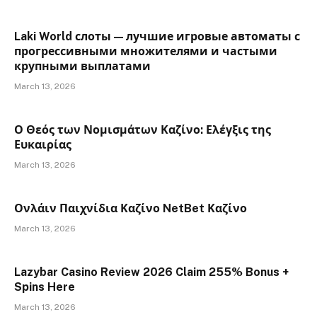
Laki World слоты — лучшие игровые автоматы с
прогрессивными множителями и частыми
крупными выплатами
March 13, 2026
Ο Θεός των Νομισμάτων Καζίνο: Ελέγξις της
Ευκαιρίας
March 13, 2026
Ονλάιν Παιχνίδια Καζίνο NetBet Καζίνο
March 13, 2026
Lazybar Casino Review 2026 Claim 255% Bonus +
Spins Here
March 13, 2026