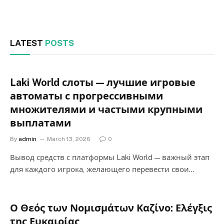
LATEST
POSTS
Laki World слоты — лучшие игровые
автоматы с прогрессивными
множителями и частыми крупными
выплатами
By
admin
March 13, 2026
0
Вывод средств с платформы Laki World — важный этап
для каждого игрока, желающего перевести свои…
Ο Θεός των Νομισμάτων Καζίνο: Ελέγξις
της Ευκαιρίας