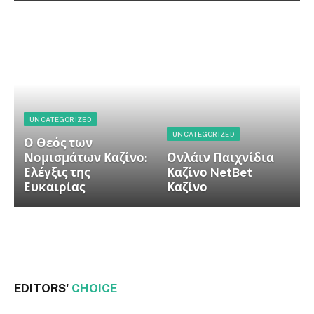
UNCATEGORIZED
UNCATEGORIZED
Ο Θεός των
Νομισμάτων Καζίνο:
Ονλάιν Παιχνίδια
Ελέγξις της
Καζίνο NetBet
Ευκαιρίας
Καζίνο
EDITORS'
CHOICE