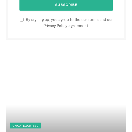
By signing up, you agree to the our terms and our
Privacy Policy
agreement.
UNCATEGORIZED