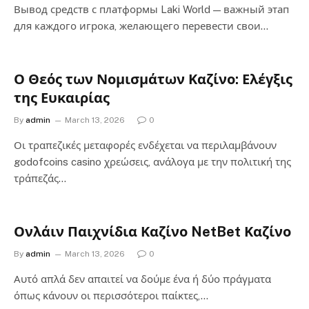
Вывод средств с платформы Laki World — важный этап
для каждого игрока, желающего перевести свои…
Ο Θεός των Νομισμάτων Καζίνο: Ελέγξις
της Ευκαιρίας
By
admin
March 13, 2026
0
Οι τραπεζικές μεταφορές ενδέχεται να περιλαμβάνουν
godofcoins casino χρεώσεις, ανάλογα με την πολιτική της
τράπεζάς…
Ονλάιν Παιχνίδια Καζίνο NetBet Καζίνο
By
admin
March 13, 2026
0
Αυτό απλά δεν απαιτεί να δούμε ένα ή δύο πράγματα
όπως κάνουν οι περισσότεροι παίκτες,…