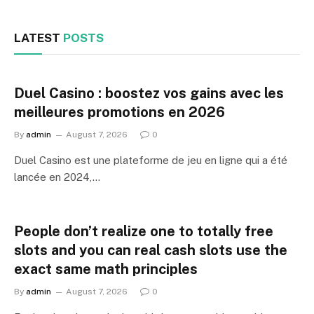
LATEST
POSTS
Duel Casino : boostez vos gains avec les
meilleures promotions en 2026
By
admin
August 7, 2026
0
Duel Casino est une plateforme de jeu en ligne qui a été
lancée en 2024,…
People don’t realize one to totally free
slots and you can real cash slots use the
exact same math principles
By
admin
August 7, 2026
0