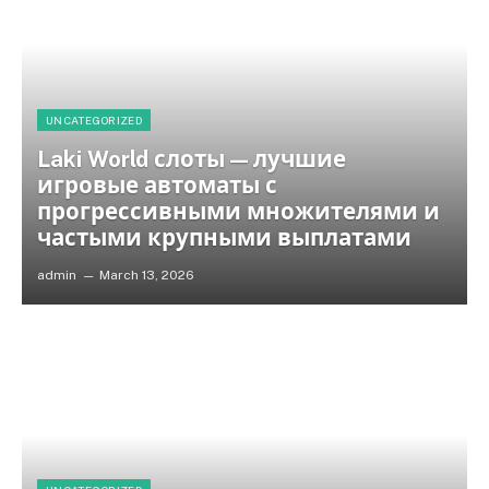
UNCATEGORIZED
Laki World слоты — лучшие
игровые автоматы с
прогрессивными множителями и
частыми крупными выплатами
admin
March 13, 2026