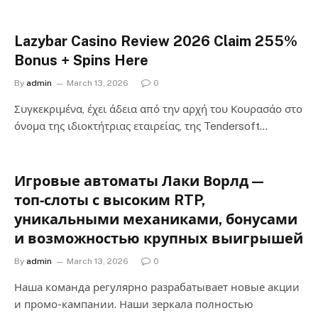
Lazybar Casino Review 2026 Claim 255%
Bonus + Spins Here
By
admin
March 13, 2026
0
Συγκεκριμένα, έχει άδεια από την αρχή του Κουρασάο στο
όνομα της ιδιοκτήτριας εταιρείας, της Tendersoft…
Игровые автоматы Лаки Ворлд —
топ‑слоты с высоким RTP,
уникальными механиками, бонусами
и возможностью крупных выигрышей
By
admin
March 13, 2026
0
Наша команда регулярно разрабатывает новые акции
и промо-кампании. Наши зеркала полностью