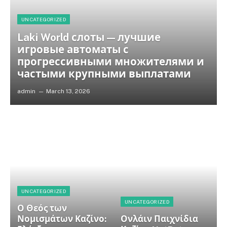
UNCATEGORIZED
Laki World слоты — лучшие
игровые автоматы с
прогрессивными множителями и
частыми крупными выплатами
admin
March 13, 2026
UNCATEGORIZED
UNCATEGORIZED
Ο Θεός των
Νομισμάτων Καζίνο:
Ονλάιν Παιχνίδια