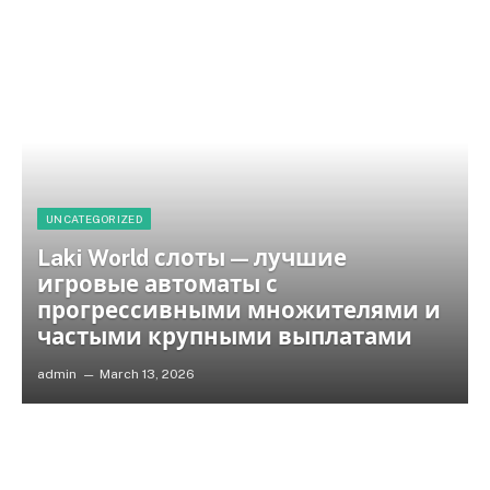
UNCATEGORIZED
Laki World слоты — лучшие
игровые автоматы с
прогрессивными множителями и
частыми крупными выплатами
admin
March 13, 2026