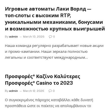
Игровые автоматы Лаки Ворлд —
топ‑слоты с высоким RTP,
уникальными механиками, бонусами
и возможностью крупных выигрышей
By
admin
March 13, 2026
0
Наша команда регулярно разрабатывает новые акции
и промо-кампании. Наши зеркала полностью
легальны и соответствуют международным…
Προσφορές* Καζίνο Καλύτερες
Προσφορές* Casino το 2023
By
admin
March 12, 2026
0
Ο συγκεκριμένος πάροχος καταβάλλει κάθε δυνατή
προσπάθεια ώστε οι παίκτες να απολαμβάνουν το