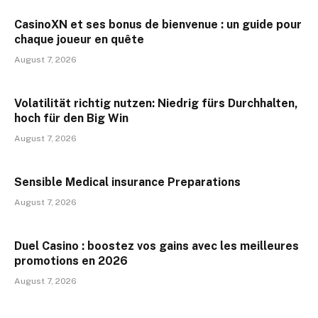
CasinoXN et ses bonus de bienvenue : un guide pour
chaque joueur en quête
August 7, 2026
Volatilität richtig nutzen: Niedrig fürs Durchhalten,
hoch für den Big Win
August 7, 2026
Sensible Medical insurance Preparations
August 7, 2026
Duel Casino : boostez vos gains avec les meilleures
promotions en 2026
August 7, 2026