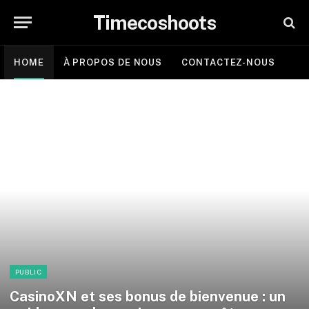
Timecoshoots
HOME
À PROPOS DE NOUS
CONTACTEZ-NOUS
PUBLIC
CasinoXN et ses bonus de bienvenue : un