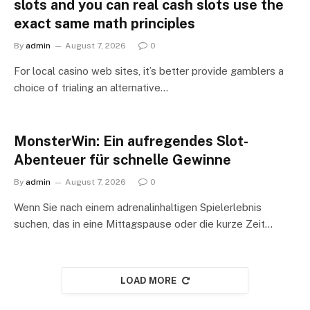
slots and you can real cash slots use the
exact same math principles
By
admin
August 7, 2026
0
For local casino web sites, it’s better provide gamblers a
choice of trialing an alternative…
MonsterWin: Ein aufregendes Slot-
Abenteuer für schnelle Gewinne
By
admin
August 7, 2026
0
Wenn Sie nach einem adrenalinhaltigen Spielerlebnis
suchen, das in eine Mittagspause oder die kurze Zeit…
LOAD MORE