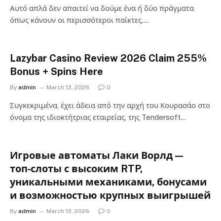
Αυτό απλά δεν απαιτεί να δούμε ένα ή δύο πράγματα
όπως κάνουν οι περισσότεροι παίκτες,…
Lazybar Casino Review 2026 Claim 255%
Bonus + Spins Here
By
admin
March 13, 2026
0
Συγκεκριμένα, έχει άδεια από την αρχή του Κουρασάο στο
όνομα της ιδιοκτήτριας εταιρείας, της Tendersoft…
Игровые автоматы Лаки Ворлд —
топ‑слоты с высоким RTP,
уникальными механиками, бонусами
и возможностью крупных выигрышей
By
admin
March 13, 2026
0