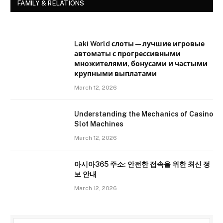
FAMILY & RELATIONS
Laki World слоты — лучшие игровые
автоматы с прогрессивными
множителями, бонусами и частыми
крупными выплатами
March 12, 2026
Understanding the Mechanics of Casino
Slot Machines
March 12, 2026
아시아365 주소: 안전한 접속을 위한 최신 정
보 안내
March 12, 2026