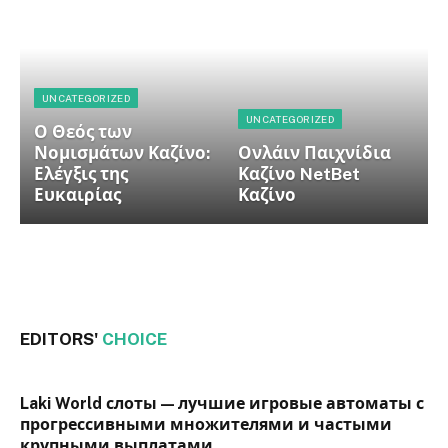
UNCATEGORIZED
UNCATEGORIZED
Ο Θεός των
Νομισμάτων Καζίνο:
Ονλάιν Παιχνίδια
Ελέγξις της
Καζίνο NetBet
Ευκαιρίας
Καζίνο
EDITORS'
CHOICE
Laki World слоты — лучшие игровые автоматы с
прогрессивными множителями и частыми
крупными выплатами