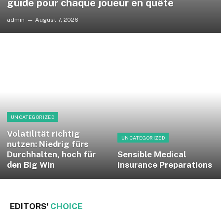
guide pour chaque joueur en quête
admin
August 7, 2026
UNCATEGORIZED
Volatilität richtig
UNCATEGORIZED
nutzen: Niedrig fürs
Durchhalten, hoch für
Sensible Medical
den Big Win
insurance Preparations
EDITORS'
CHOICE