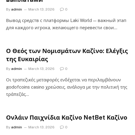
By
admin
March 13, 2026
0
Вывод средств с платформы Laki World — важный этап
для каждого игрока, желающего перевести свои…
Ο Θεός των Νομισμάτων Καζίνο: Ελέγξις
της Ευκαιρίας
By
admin
March 13, 2026
0
Οι τραπεζικές μεταφορές ενδέχεται να περιλαμβάνουν
godofcoins casino χρεώσεις, ανάλογα με την πολιτική της
τράπεζάς…
Ονλάιν Παιχνίδια Καζίνο NetBet Καζίνο
By
admin
March 13, 2026
0