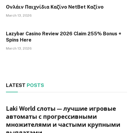
Ονλάιν Παιχνίδια Καζίνο NetBet Καζίνο
March 13, 2026
Lazybar Casino Review 2026 Claim 255% Bonus +
Spins Here
March 13, 2026
LATEST
POSTS
Laki World слоты — лучшие игровые
автоматы с прогрессивными
множителями и частыми крупными
выплатами