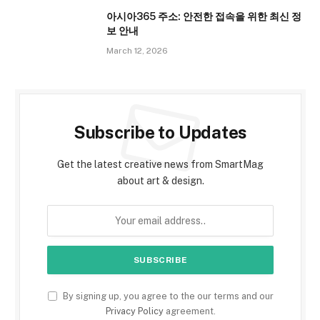
아시아365 주소: 안전한 접속을 위한 최신 정
보 안내
March 12, 2026
Subscribe to Updates
Get the latest creative news from SmartMag
about art & design.
By signing up, you agree to the our terms and our
Privacy Policy
agreement.