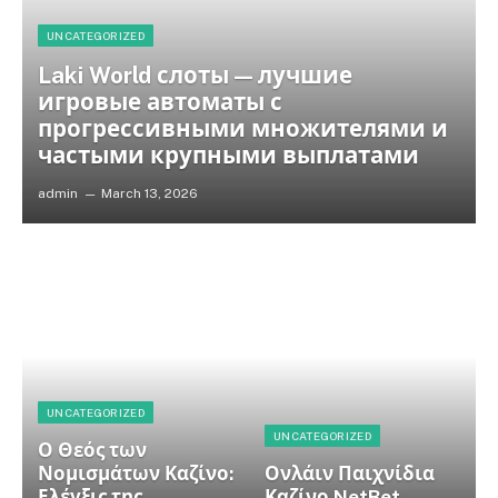
UNCATEGORIZED
Laki World слоты — лучшие
игровые автоматы с
прогрессивными множителями и
частыми крупными выплатами
admin
March 13, 2026
UNCATEGORIZED
UNCATEGORIZED
Ο Θεός των
Νομισμάτων Καζίνο:
Ονλάιν Παιχνίδια
Ελέγξις της
Καζίνο NetBet