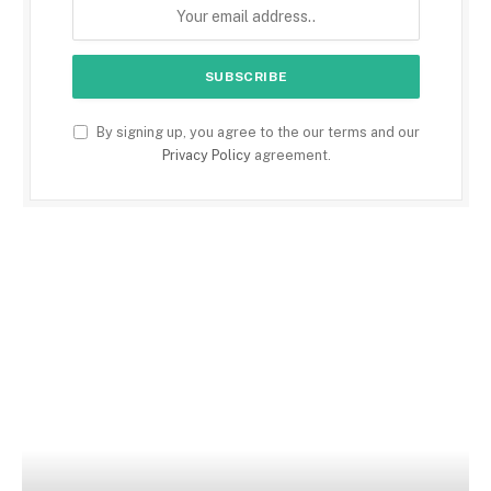
By signing up, you agree to the our terms and our
Privacy Policy
agreement.