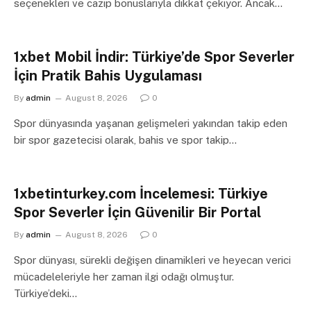
seçenekleri ve cazip bonuslarıyla dikkat çekiyor. Ancak…
1xbet Mobil İndir: Türkiye’de Spor Severler
İçin Pratik Bahis Uygulaması
By
admin
August 8, 2026
0
Spor dünyasında yaşanan gelişmeleri yakından takip eden
bir spor gazetecisi olarak, bahis ve spor takip…
1xbetinturkey.com İncelemesi: Türkiye
Spor Severler İçin Güvenilir Bir Portal
By
admin
August 8, 2026
0
Spor dünyası, sürekli değişen dinamikleri ve heyecan verici
mücadeleleriyle her zaman ilgi odağı olmuştur.
Türkiye’deki…