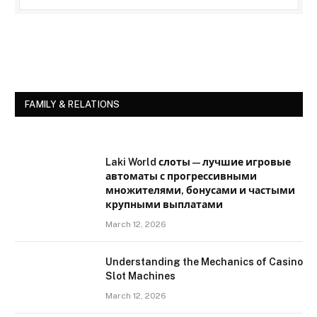
FAMILY & RELATIONS
Laki World слоты — лучшие игровые
автоматы с прогрессивными
множителями, бонусами и частыми
крупными выплатами
March 12, 2026
Understanding the Mechanics of Casino
Slot Machines
March 12, 2026