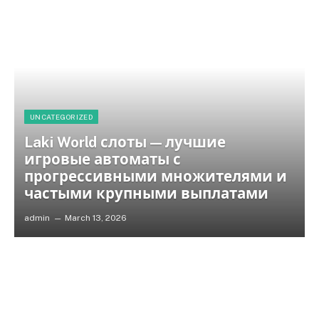
UNCATEGORIZED
Laki World слоты — лучшие
игровые автоматы с
прогрессивными множителями и
частыми крупными выплатами
admin
March 13, 2026