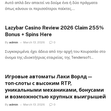
Αυτό απλά δεν απαιτεί να δούμε ένα ή δύο πράγματα
όπως κάνουν οι περισσότεροι παίκτες,…
Lazybar Casino Review 2026 Claim 255%
Bonus + Spins Here
By
admin
March 13, 2026
0
Συγκεκριμένα, έχει άδεια από την αρχή του Κουρασάο στο
όνομα της ιδιοκτήτριας εταιρείας, της Tendersoft…
Игровые автоматы Лаки Ворлд —
топ‑слоты с высоким RTP,
уникальными механиками, бонусами
и возможностью крупных выигрышей
By
admin
March 13, 2026
0