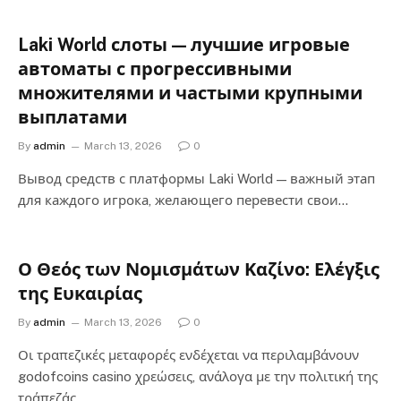
Laki World слоты — лучшие игровые
автоматы с прогрессивными
множителями и частыми крупными
выплатами
By
admin
March 13, 2026
0
Вывод средств с платформы Laki World — важный этап
для каждого игрока, желающего перевести свои…
Ο Θεός των Νομισμάτων Καζίνο: Ελέγξις
της Ευκαιρίας
By
admin
March 13, 2026
0
Οι τραπεζικές μεταφορές ενδέχεται να περιλαμβάνουν
godofcoins casino χρεώσεις, ανάλογα με την πολιτική της
τράπεζάς…