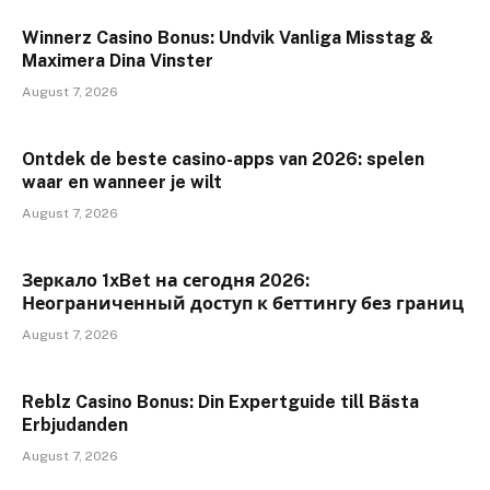
Winnerz Casino Bonus: Undvik Vanliga Misstag &
Maximera Dina Vinster
August 7, 2026
Ontdek de beste casino-apps van 2026: spelen
waar en wanneer je wilt
August 7, 2026
Зеркало 1xBet на сегодня 2026:
Неограниченный доступ к беттингу без границ
August 7, 2026
Reblz Casino Bonus: Din Expertguide till Bästa
Erbjudanden
August 7, 2026