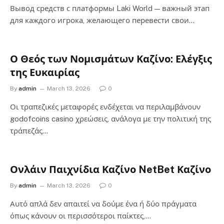
Вывод средств с платформы Laki World — важный этап
для каждого игрока, желающего перевести свои…
Ο Θεός των Νομισμάτων Καζίνο: Ελέγξις
της Ευκαιρίας
By
admin
March 13, 2026
0
Οι τραπεζικές μεταφορές ενδέχεται να περιλαμβάνουν
godofcoins casino χρεώσεις, ανάλογα με την πολιτική της
τράπεζάς…
Ονλάιν Παιχνίδια Καζίνο NetBet Καζίνο
By
admin
March 13, 2026
0
Αυτό απλά δεν απαιτεί να δούμε ένα ή δύο πράγματα
όπως κάνουν οι περισσότεροι παίκτες,…