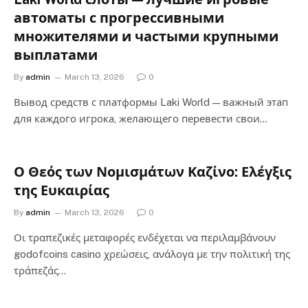
автоматы с прогрессивными
множителями и частыми крупными
выплатами
By
admin
March 13, 2026
0
Вывод средств с платформы Laki World — важный этап
для каждого игрока, желающего перевести свои…
Ο Θεός των Νομισμάτων Καζίνο: Ελέγξις
της Ευκαιρίας
By
admin
March 13, 2026
0
Οι τραπεζικές μεταφορές ενδέχεται να περιλαμβάνουν
godofcoins casino χρεώσεις, ανάλογα με την πολιτική της
τράπεζάς…