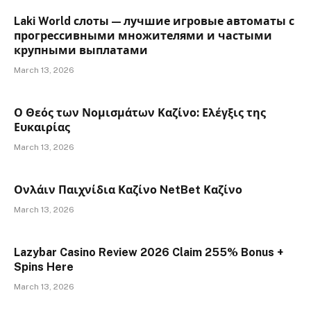
Laki World слоты — лучшие игровые автоматы с
прогрессивными множителями и частыми
крупными выплатами
March 13, 2026
Ο Θεός των Νομισμάτων Καζίνο: Ελέγξις της
Ευκαιρίας
March 13, 2026
Ονλάιν Παιχνίδια Καζίνο NetBet Καζίνο
March 13, 2026
Lazybar Casino Review 2026 Claim 255% Bonus +
Spins Here
March 13, 2026