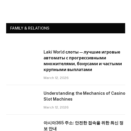
FAMILY & RELATIONS
Laki World слоты — лучшие игровые
автоматы с прогрессивными
множителями, бонусами и частыми
крупными выплатами
March 12, 2026
Understanding the Mechanics of Casino
Slot Machines
March 12, 2026
아시아365 주소: 안전한 접속을 위한 최신 정
보 안내