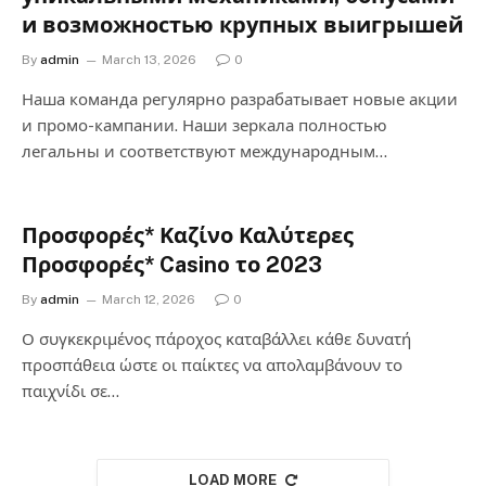
и возможностью крупных выигрышей
By
admin
March 13, 2026
0
Наша команда регулярно разрабатывает новые акции
и промо-кампании. Наши зеркала полностью
легальны и соответствуют международным…
Προσφορές* Καζίνο Καλύτερες
Προσφορές* Casino το 2023
By
admin
March 12, 2026
0
Ο συγκεκριμένος πάροχος καταβάλλει κάθε δυνατή
προσπάθεια ώστε οι παίκτες να απολαμβάνουν το
παιχνίδι σε…
LOAD MORE