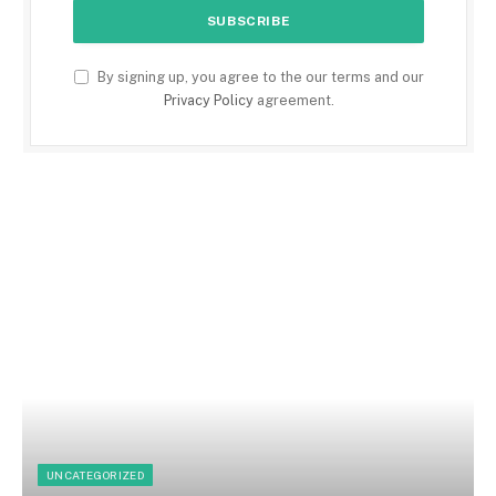
By signing up, you agree to the our terms and our
Privacy Policy
agreement.
UNCATEGORIZED