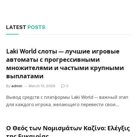
LATEST
POSTS
Laki World слоты — лучшие игровые
автоматы с прогрессивными
множителями и частыми крупными
выплатами
By
admin
March 13, 2026
0
Вывод средств с платформы Laki World — важный этап
для каждого игрока, желающего перевести свои…
Ο Θεός των Νομισμάτων Καζίνο: Ελέγξις
της Ευκαιρίας