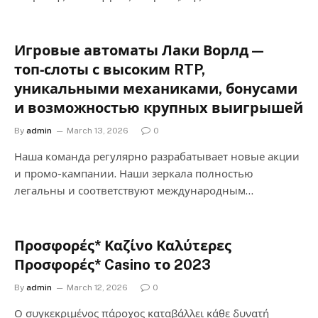
Игровые автоматы Лаки Ворлд —
топ‑слоты с высоким RTP,
уникальными механиками, бонусами
и возможностью крупных выигрышей
By
admin
March 13, 2026
0
Наша команда регулярно разрабатывает новые акции
и промо-кампании. Наши зеркала полностью
легальны и соответствуют международным…
Προσφορές* Καζίνο Καλύτερες
Προσφορές* Casino το 2023
By
admin
March 12, 2026
0
Ο συγκεκριμένος πάροχος καταβάλλει κάθε δυνατή