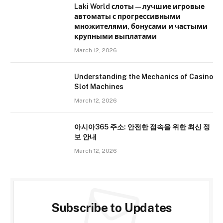
Laki World слоты — лучшие игровые
автоматы с прогрессивными
множителями, бонусами и частыми
крупными выплатами
March 12, 2026
Understanding the Mechanics of Casino
Slot Machines
March 12, 2026
아시아365 주소: 안전한 접속을 위한 최신 정
보 안내
March 12, 2026
Subscribe to Updates