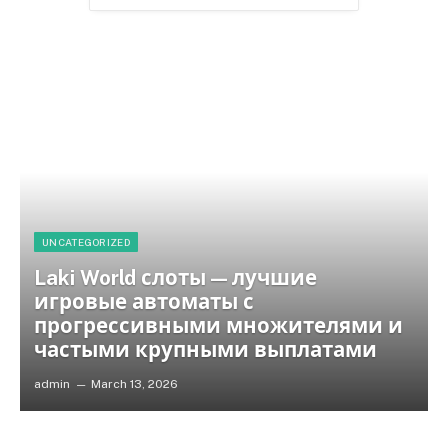
UNCATEGORIZED
Laki World слоты — лучшие
игровые автоматы с
прогрессивными множителями и
частыми крупными выплатами
admin
March 13, 2026