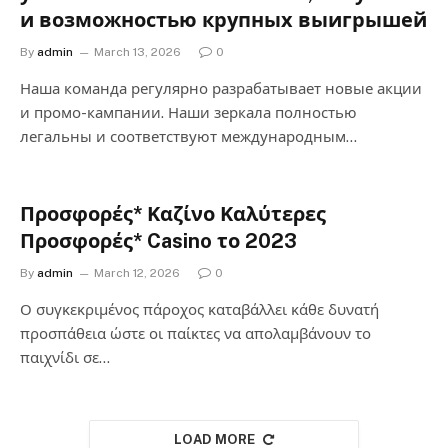
и возможностью крупных выигрышей
By
admin
March 13, 2026
0
Наша команда регулярно разрабатывает новые акции
и промо-кампании. Наши зеркала полностью
легальны и соответствуют международным…
Προσφορές* Καζίνο Καλύτερες
Προσφορές* Casino το 2023
By
admin
March 12, 2026
0
Ο συγκεκριμένος πάροχος καταβάλλει κάθε δυνατή
προσπάθεια ώστε οι παίκτες να απολαμβάνουν το
παιχνίδι σε…
LOAD MORE