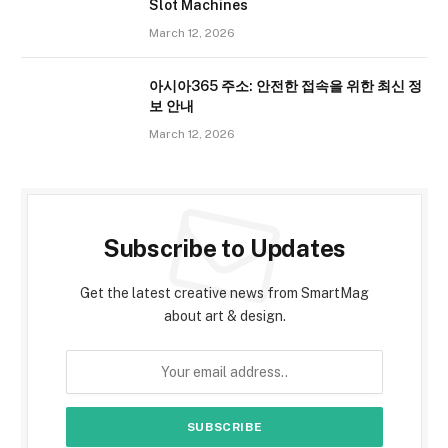
Slot Machines
March 12, 2026
아시아365 주소: 안전한 접속을 위한 최신 정
보 안내
March 12, 2026
Subscribe to Updates
Get the latest creative news from SmartMag
about art & design.