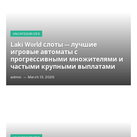
UNCATEGORIZED
Laki World слоты — лучшие
игровые автоматы с
прогрессивными множителями и
частыми крупными выплатами
admin
March 13, 2026