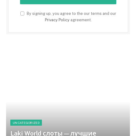
By signing up, you agree to the our terms and our
Privacy Policy
agreement.
UNCATEGORIZED
Laki World слоты — лучшие