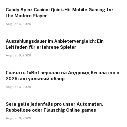
Candy Spinz Casino: Quick‑Hit Mobile Gaming for
the Modern Player
August 6, 2026
Auszahlungsdauer im Anbietervergleich: Ein
Leitfaden für erfahrene Spieler
August 6, 2026
Скачать 1xBet зеркало на Андроид бесплатно в
2026: актуальный обзор
August 6, 2026
Sera gelte jedenfalls pro unser Automaten,
Rubbellose oder Flauschig Online games
August 6, 2026