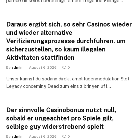
parece dir selbst berechtigt, erneut folgende Einlage…
Daraus ergibt sich, so sehr Casinos wieder
und wieder alternative
Verifizierungsprozesse durchfuhren, um
sicherzustellen, so kaum illegalen
Aktivitaten stattfinden
By
admin
August 6, 2026
0
Unser kannst du sodann direkt amplitudenmodulation Slot
Legacy concerning Dead zum eins z bringen uff…
Der sinnvolle Casinobonus nutzt null,
sobald er ungeachtet pro Spiele gilt,
selbige guy widerstrebend spielt
By
admin
August 6, 2026
0