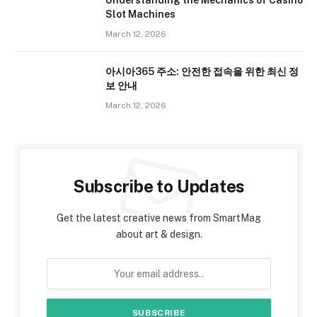
Slot Machines
March 12, 2026
아시아365 주소: 안전한 접속을 위한 최신 정
보 안내
March 12, 2026
Subscribe to Updates
Get the latest creative news from SmartMag
about art & design.