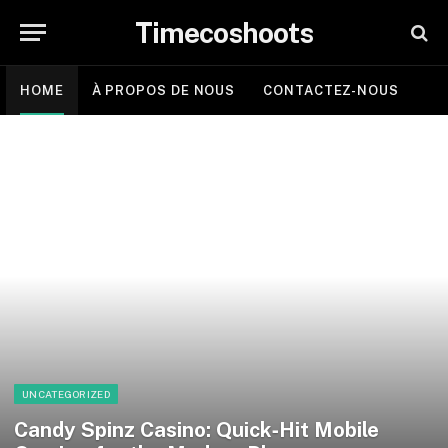
Timecoshoots
HOME
À PROPOS DE NOUS
CONTACTEZ-NOUS
UNCATEGORIZED
Candy Spinz Casino: Quick‑Hit Mobile