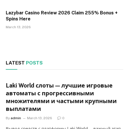
Lazybar Casino Review 2026 Claim 255% Bonus +
Spins Here
March 13, 2026
LATEST
POSTS
Laki World слоты — лучшие игровые
автоматы с прогрессивными
множителями и частыми крупными
выплатами
By
admin
March 13, 2026
0
Вывод средств с платформы Laki World — важный этап