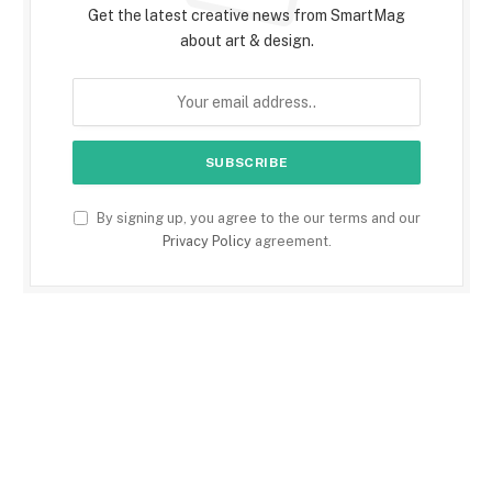
Get the latest creative news from SmartMag
about art & design.
By signing up, you agree to the our terms and our
Privacy Policy
agreement.