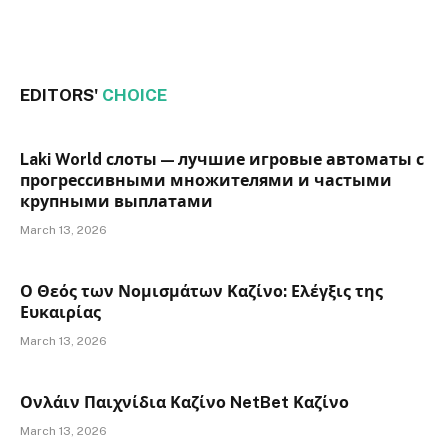
EDITORS'
CHOICE
Laki World слоты — лучшие игровые автоматы с
прогрессивными множителями и частыми
крупными выплатами
March 13, 2026
Ο Θεός των Νομισμάτων Καζίνο: Ελέγξις της
Ευκαιρίας
March 13, 2026
Ονλάιν Παιχνίδια Καζίνο NetBet Καζίνο
March 13, 2026