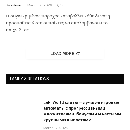
By
admin
March 12, 2026
0
Ο συγκεκριμένος πάροχος καταβάλλει κάθε δυνατή
προσπάθεια ώστε οι παίκτες να απολαμβάνουν το
παιχνίδι σε…
LOAD MORE
FAMILY & RELATIONS
Laki World слоты — лучшие игровые
автоматы с прогрессивными
множителями, бонусами и частыми
крупными выплатами
March 12, 2026