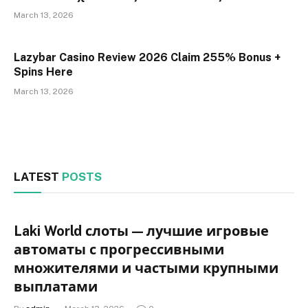
March 13, 2026
Lazybar Casino Review 2026 Claim 255% Bonus +
Spins Here
March 13, 2026
LATEST
POSTS
Laki World слоты — лучшие игровые
автоматы с прогрессивными
множителями и частыми крупными
выплатами