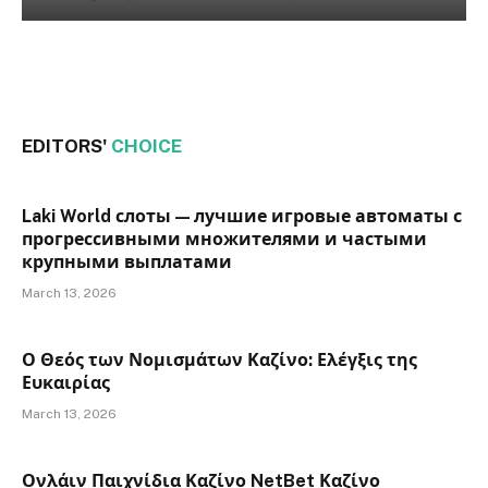
EDITORS'
CHOICE
Laki World слоты — лучшие игровые автоматы с
прогрессивными множителями и частыми
крупными выплатами
March 13, 2026
Ο Θεός των Νομισμάτων Καζίνο: Ελέγξις της
Ευκαιρίας
March 13, 2026
Ονλάιν Παιχνίδια Καζίνο NetBet Καζίνο