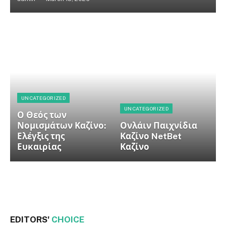
UNCATEGORIZED
UNCATEGORIZED
Ο Θεός των
Νομισμάτων Καζίνο:
Ονλάιν Παιχνίδια
Ελέγξις της
Καζίνο NetBet
Ευκαιρίας
Καζίνο
EDITORS'
CHOICE