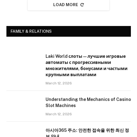
LOAD MORE
FAMILY & RELATIONS
Laki World слоты — лучшие игровые
автоматы с прогрессивными
множителями, бонусами и частыми
крупными выплатами
March 12, 2026
Understanding the Mechanics of Casino
Slot Machines
March 12, 2026
아시아365 주소: 안전한 접속을 위한 최신 정
보 안내