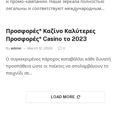
и промо-кампании. Наши зеркала полностью
легальны и соответствуют международным…
Προσφορές* Καζίνο Καλύτερες
Προσφορές* Casino το 2023
By
admin
March 12, 2026
0
Ο συγκεκριμένος πάροχος καταβάλλει κάθε δυνατή
προσπάθεια ώστε οι παίκτες να απολαμβάνουν το
παιχνίδι σε…
LOAD MORE