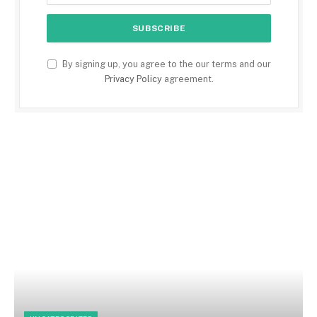
By signing up, you agree to the our terms and our
Privacy Policy
agreement.