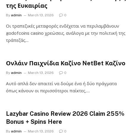
της Ευκαιρίας
By
admin
March 13, 2026
0
Οι τραπεζικές μεταφορές ενδέχεται να περιλαμβάνουν
godofcoins casino χρεώσεις, ανάλογα με την πολιτική της
τράπεζάς…
Ονλάιν Παιχνίδια Καζίνο NetBet Καζίνο
By
admin
March 13, 2026
0
Αυτό απλά δεν απαιτεί να δούμε ένα ή δύο πράγματα
όπως κάνουν οι περισσότεροι παίκτες,…
Lazybar Casino Review 2026 Claim 255%
Bonus + Spins Here
By
admin
March 13, 2026
0