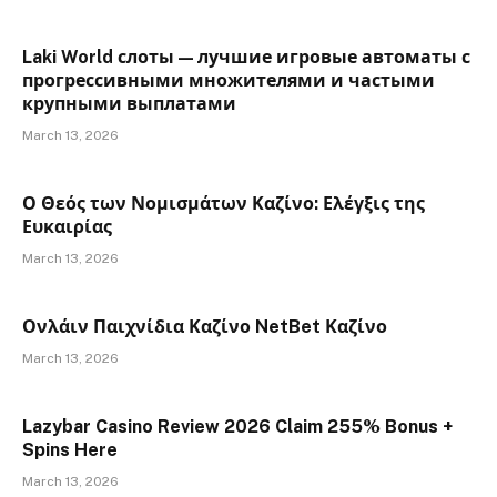
Laki World слоты — лучшие игровые автоматы с
прогрессивными множителями и частыми
крупными выплатами
March 13, 2026
Ο Θεός των Νομισμάτων Καζίνο: Ελέγξις της
Ευκαιρίας
March 13, 2026
Ονλάιν Παιχνίδια Καζίνο NetBet Καζίνο
March 13, 2026
Lazybar Casino Review 2026 Claim 255% Bonus +
Spins Here
March 13, 2026