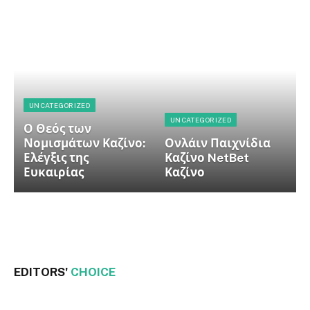
UNCATEGORIZED
UNCATEGORIZED
Ο Θεός των
Νομισμάτων Καζίνο:
Ονλάιν Παιχνίδια
Ελέγξις της
Καζίνο NetBet
Ευκαιρίας
Καζίνο
EDITORS'
CHOICE