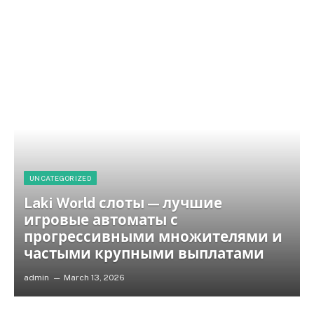
UNCATEGORIZED
Laki World слоты — лучшие
игровые автоматы с
прогрессивными множителями и
частыми крупными выплатами
admin
March 13, 2026