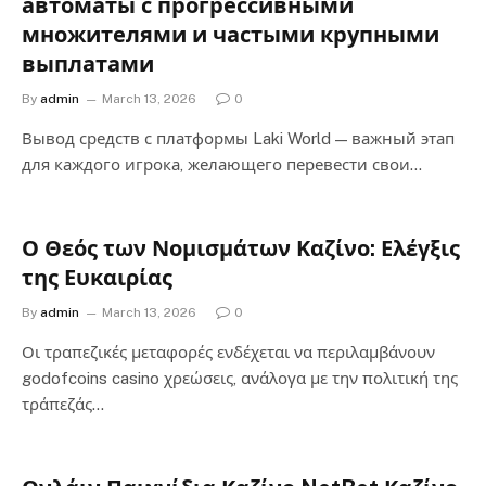
автоматы с прогрессивными
множителями и частыми крупными
выплатами
By
admin
March 13, 2026
0
Вывод средств с платформы Laki World — важный этап
для каждого игрока, желающего перевести свои…
Ο Θεός των Νομισμάτων Καζίνο: Ελέγξις
της Ευκαιρίας
By
admin
March 13, 2026
0
Οι τραπεζικές μεταφορές ενδέχεται να περιλαμβάνουν
godofcoins casino χρεώσεις, ανάλογα με την πολιτική της
τράπεζάς…