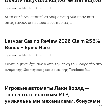
Ονλάιν Παιχνίδια Καζίνο NetBet Καζίνο
By
admin
March 13, 2026
0
Αυτό απλά δεν απαιτεί να δούμε ένα ή δύο πράγματα
όπως κάνουν οι περισσότεροι παίκτες,…
Lazybar Casino Review 2026 Claim 255%
Bonus + Spins Here
By
admin
March 13, 2026
0
Συγκεκριμένα, έχει άδεια από την αρχή του Κουρασάο στο
όνομα της ιδιοκτήτριας εταιρείας, της Tendersoft…
Игровые автоматы Лаки Ворлд —
топ‑слоты с высоким RTP,
уникальными механиками, бонусами