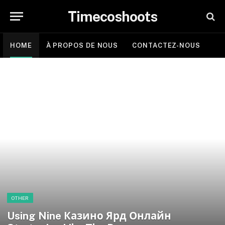
Timecoshoots
HOME
À PROPOS DE NOUS
CONTACTEZ-NOUS
OTHER
Using Nine Казино Ярд Онлайн