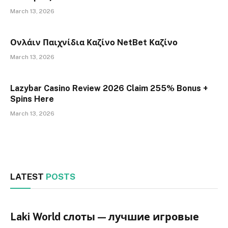
March 13, 2026
Ονλάιν Παιχνίδια Καζίνο NetBet Καζίνο
March 13, 2026
Lazybar Casino Review 2026 Claim 255% Bonus +
Spins Here
March 13, 2026
LATEST
POSTS
Laki World слоты — лучшие игровые