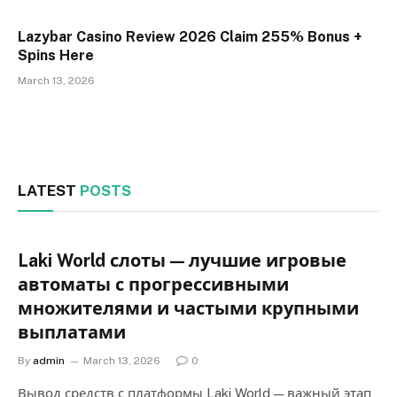
Lazybar Casino Review 2026 Claim 255% Bonus +
Spins Here
March 13, 2026
LATEST
POSTS
Laki World слоты — лучшие игровые
автоматы с прогрессивными
множителями и частыми крупными
выплатами
By
admin
March 13, 2026
0
Вывод средств с платформы Laki World — важный этап