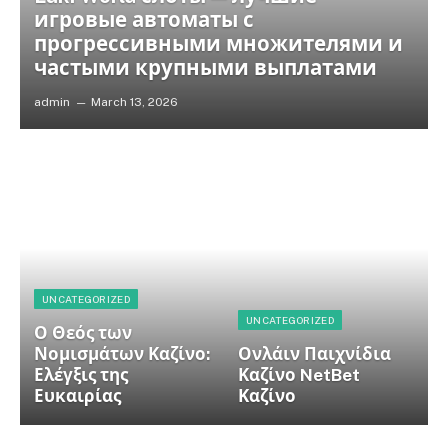
игровые автоматы с
прогрессивными множителями и
частыми крупными выплатами
admin
March 13, 2026
UNCATEGORIZED
UNCATEGORIZED
Ο Θεός των
Νομισμάτων Καζίνο:
Ονλάιν Παιχνίδια
Ελέγξις της
Καζίνο NetBet
Ευκαιρίας
Καζίνο