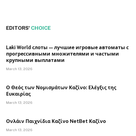
EDITORS'
CHOICE
Laki World слоты — лучшие игровые автоматы с
прогрессивными множителями и частыми
крупными выплатами
March 13, 2026
Ο Θεός των Νομισμάτων Καζίνο: Ελέγξις της
Ευκαιρίας
March 13, 2026
Ονλάιν Παιχνίδια Καζίνο NetBet Καζίνο
March 13, 2026