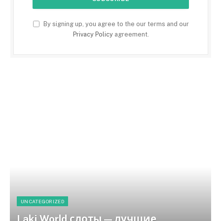
By signing up, you agree to the our terms and our
Privacy Policy
agreement.
UNCATEGORIZED
Laki World слоты — лучшие