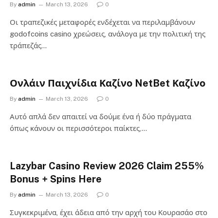
By
admin
March 13, 2026
0
Οι τραπεζικές μεταφορές ενδέχεται να περιλαμβάνουν
godofcoins casino χρεώσεις, ανάλογα με την πολιτική της
τράπεζάς…
Ονλάιν Παιχνίδια Καζίνο NetBet Καζίνο
By
admin
March 13, 2026
0
Αυτό απλά δεν απαιτεί να δούμε ένα ή δύο πράγματα
όπως κάνουν οι περισσότεροι παίκτες,…
Lazybar Casino Review 2026 Claim 255%
Bonus + Spins Here
By
admin
March 13, 2026
0
Συγκεκριμένα, έχει άδεια από την αρχή του Κουρασάο στο