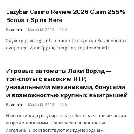
Lazybar Casino Review 2026 Claim 255%
Bonus + Spins Here
By
admin
March 13, 2026
0
Συγκεκριμένα, έχει άδεια από την αρχή του Κουρασάο στο
όνομα της ιδιοκτήτριας εταιρείας, της Tendersoft…
Игровые автоматы Лаки Ворлд —
топ‑слоты с высоким RTP,
уникальными механиками, бонусами
и возможностью крупных выигрышей
By
admin
March 13, 2026
0
Наша команда регулярно разрабатывает новые акции
и промо-кампании. Наши зеркала полностью
легальны и соответствуют международным…