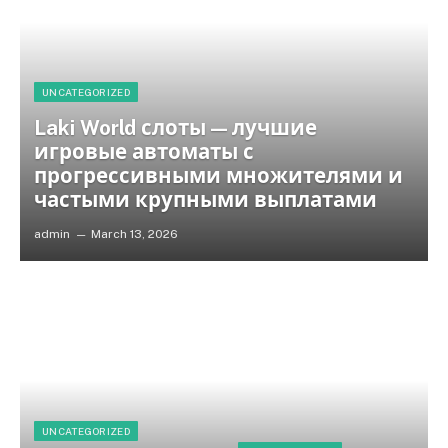
UNCATEGORIZED
Laki World слоты — лучшие
игровые автоматы с
прогрессивными множителями и
частыми крупными выплатами
admin
March 13, 2026
UNCATEGORIZED