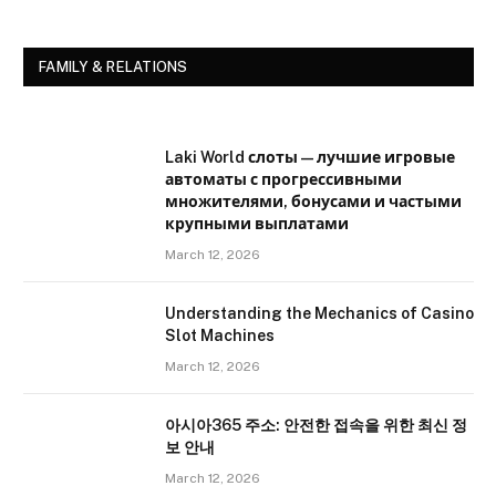
FAMILY & RELATIONS
Laki World слоты — лучшие игровые
автоматы с прогрессивными
множителями, бонусами и частыми
крупными выплатами
March 12, 2026
Understanding the Mechanics of Casino
Slot Machines
March 12, 2026
아시아365 주소: 안전한 접속을 위한 최신 정
보 안내
March 12, 2026