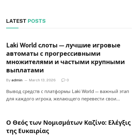
LATEST
POSTS
Laki World слоты — лучшие игровые
автоматы с прогрессивными
множителями и частыми крупными
выплатами
By
admin
March 13, 2026
0
Вывод средств с платформы Laki World — важный этап
для каждого игрока, желающего перевести свои…
Ο Θεός των Νομισμάτων Καζίνο: Ελέγξις
της Ευκαιρίας