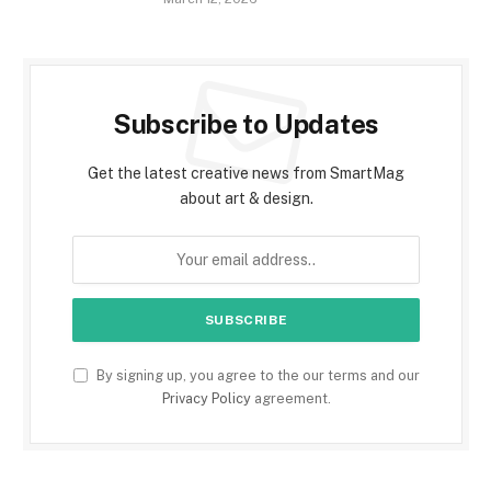
Subscribe to Updates
Get the latest creative news from SmartMag
about art & design.
By signing up, you agree to the our terms and our
Privacy Policy
agreement.