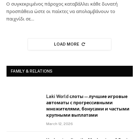
Ο συγκεκριμένος πάροχος καταβάλλει κάθε δυνατή
προσπάθεια ώστε οι παίκτες να απολαμβάνουν το
παιχνίδι σε…
LOAD MORE
FAMILY & RELATIONS
Laki World слоты — лучшие игровые
автоматы с прогрессивными
множителями, бонусами и частыми
крупными выплатами
March 12, 2026