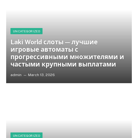
UNCATEGORIZED
Laki World слоты — лучшие
игровые автоматы с
прогрессивными множителями и
частыми крупными выплатами
admin
March 13, 2026
UNCATEGORIZED