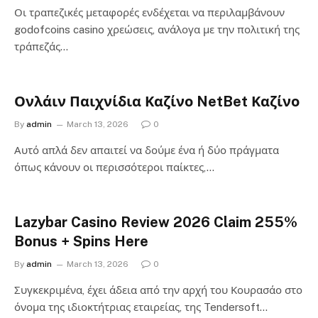
Οι τραπεζικές μεταφορές ενδέχεται να περιλαμβάνουν
godofcoins casino χρεώσεις, ανάλογα με την πολιτική της
τράπεζάς…
Ονλάιν Παιχνίδια Καζίνο NetBet Καζίνο
By
admin
March 13, 2026
0
Αυτό απλά δεν απαιτεί να δούμε ένα ή δύο πράγματα
όπως κάνουν οι περισσότεροι παίκτες,…
Lazybar Casino Review 2026 Claim 255%
Bonus + Spins Here
By
admin
March 13, 2026
0
Συγκεκριμένα, έχει άδεια από την αρχή του Κουρασάο στο
όνομα της ιδιοκτήτριας εταιρείας, της Tendersoft…