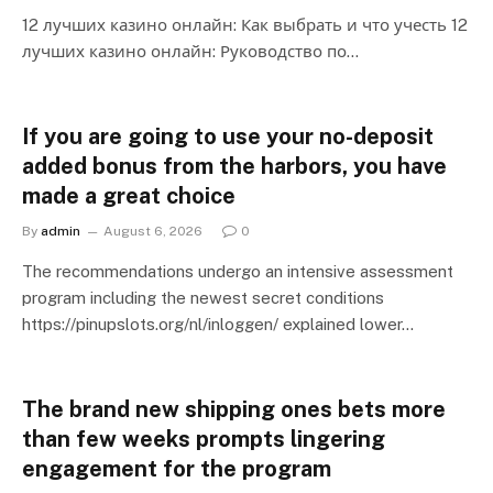
12 лучших казино онлайн: Как выбрать и что учесть 12
лучших казино онлайн: Руководство по…
If you are going to use your no-deposit
added bonus from the harbors, you have
made a great choice
By
admin
August 6, 2026
0
The recommendations undergo an intensive assessment
program including the newest secret conditions
https://pinupslots.org/nl/inloggen/ explained lower…
The brand new shipping ones bets more
than few weeks prompts lingering
engagement for the program