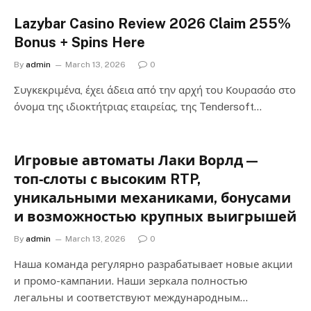
Lazybar Casino Review 2026 Claim 255%
Bonus + Spins Here
By
admin
March 13, 2026
0
Συγκεκριμένα, έχει άδεια από την αρχή του Κουρασάο στο
όνομα της ιδιοκτήτριας εταιρείας, της Tendersoft…
Игровые автоматы Лаки Ворлд —
топ‑слоты с высоким RTP,
уникальными механиками, бонусами
и возможностью крупных выигрышей
By
admin
March 13, 2026
0
Наша команда регулярно разрабатывает новые акции
и промо-кампании. Наши зеркала полностью
легальны и соответствуют международным…