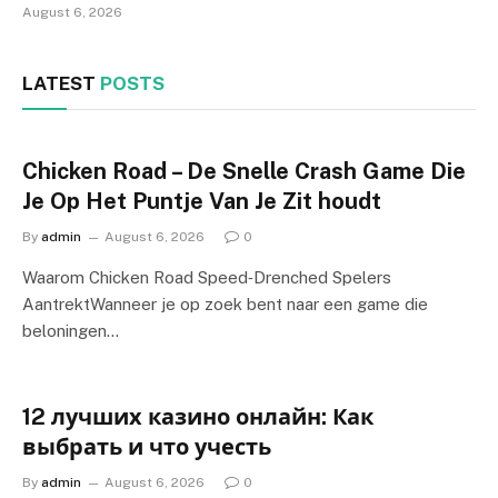
August 6, 2026
LATEST
POSTS
Chicken Road – De Snelle Crash Game Die
Je Op Het Puntje Van Je Zit houdt
By
admin
August 6, 2026
0
Waarom Chicken Road Speed‑Drenched Spelers
AantrektWanneer je op zoek bent naar een game die
beloningen…
12 лучших казино онлайн: Как
выбрать и что учесть
By
admin
August 6, 2026
0