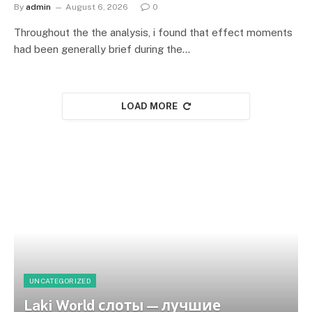
By
admin
August 6, 2026
0
Throughout the the analysis, i found that effect moments
had been generally brief during the…
LOAD MORE
UNCATEGORIZED
Laki World слоты — лучшие