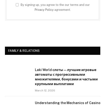
By signing up, you agree to the our terms and our
Privacy Policy
agreement.
FAMILY & RELATIONS
Laki World слоты — лучшие игровые
автоматы с прогрессивными
множителями, бонусами и частыми
крупными выплатами
March 12, 2026
Understanding the Mechanics of Casino