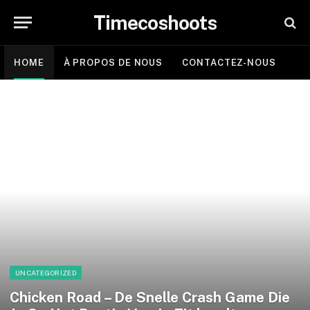
Timecoshoots
HOME
À PROPOS DE NOUS
CONTACTEZ-NOUS
UNCATEGORIZED
Chicken Road – De Snelle Crash Game Die