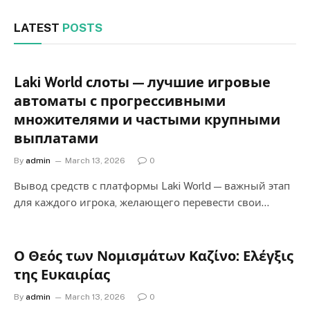
LATEST
POSTS
Laki World слоты — лучшие игровые
автоматы с прогрессивными
множителями и частыми крупными
выплатами
By
admin
March 13, 2026
0
Вывод средств с платформы Laki World — важный этап
для каждого игрока, желающего перевести свои…
Ο Θεός των Νομισμάτων Καζίνο: Ελέγξις
της Ευκαιρίας
By
admin
March 13, 2026
0