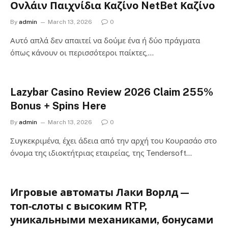
Ονλάιν Παιχνίδια Καζίνο NetBet Καζίνο
By
admin
March 13, 2026
0
Αυτό απλά δεν απαιτεί να δούμε ένα ή δύο πράγματα
όπως κάνουν οι περισσότεροι παίκτες,…
Lazybar Casino Review 2026 Claim 255%
Bonus + Spins Here
By
admin
March 13, 2026
0
Συγκεκριμένα, έχει άδεια από την αρχή του Κουρασάο στο
όνομα της ιδιοκτήτριας εταιρείας, της Tendersoft…
Игровые автоматы Лаки Ворлд —
топ‑слоты с высоким RTP,
уникальными механиками, бонусами