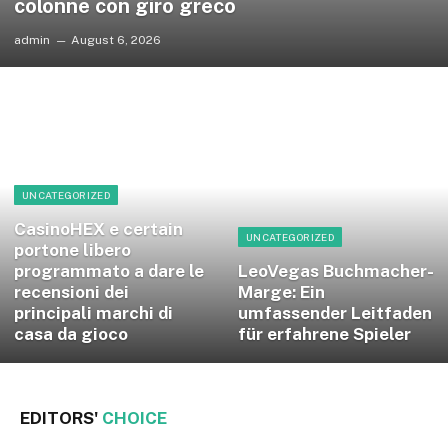
colonne con giro greco
admin
August 6, 2026
UNCATEGORIZED
CasinoHEX e certain
UNCATEGORIZED
portone libero
programmato a dare le
LeoVegas Buchmacher-
recensioni dei
Marge: Ein
principali marchi di
umfassender Leitfaden
casa da gioco
für erfahrene Spieler
EDITORS'
CHOICE