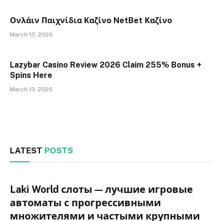
Ονλάιν Παιχνίδια Καζίνο NetBet Καζίνο
March 13, 2026
Lazybar Casino Review 2026 Claim 255% Bonus +
Spins Here
March 13, 2026
LATEST
POSTS
Laki World слоты — лучшие игровые
автоматы с прогрессивными
множителями и частыми крупными