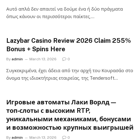
Αυτό απλά δεν απαιτεί να δούμε ένα ή δύο πράγματα
όπως κάνουν οι περισσότεροι παίκτες,…
Lazybar Casino Review 2026 Claim 255%
Bonus + Spins Here
By
admin
March 13, 2026
0
Συγκεκριμένα, έχει άδεια από την αρχή του Κουρασάο στο
όνομα της ιδιοκτήτριας εταιρείας, της Tendersoft…
Игровые автоматы Лаки Ворлд —
топ‑слоты с высоким RTP,
уникальными механиками, бонусами
и возможностью крупных выигрышей
By
admin
March 13, 2026
0