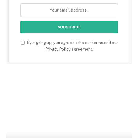
By signing up, you agree to the our terms and our
Privacy Policy
agreement.