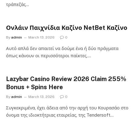
τράπεζάς…
Ονλάιν Παιχνίδια Καζίνο NetBet Καζίνο
By
admin
March 13, 2026
0
Αυτό απλά δεν απαιτεί να δούμε ένα ή δύο πράγματα
όπως κάνουν οι περισσότεροι παίκτες,…
Lazybar Casino Review 2026 Claim 255%
Bonus + Spins Here
By
admin
March 13, 2026
0
Συγκεκριμένα, έχει άδεια από την αρχή του Κουρασάο στο
όνομα της ιδιοκτήτριας εταιρείας, της Tendersoft…