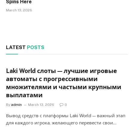
Spins Here
March 13, 2026
LATEST
POSTS
Laki World слоты — лучшие игровые
автоматы с прогрессивными
множителями и частыми крупными
выплатами
By
admin
March 13, 2026
0
Вывод средств с платформы Laki World — важный этап
для каждого игрока, желающего перевести свои…