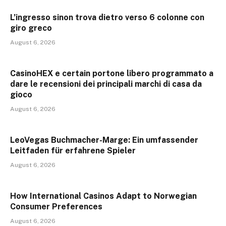
L’ingresso sinon trova dietro verso 6 colonne con
giro greco
August 6, 2026
CasinoHEX e certain portone libero programmato a
dare le recensioni dei principali marchi di casa da
gioco
August 6, 2026
LeoVegas Buchmacher-Marge: Ein umfassender
Leitfaden für erfahrene Spieler
August 6, 2026
How International Casinos Adapt to Norwegian
Consumer Preferences
August 6, 2026