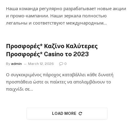
Наша команда регулярно разрабатывает новые акции
и промо-кампании. Наши зеркала полностью
легальны и соответствуют международным…
Προσφορές* Καζίνο Καλύτερες
Προσφορές* Casino το 2023
By
admin
March 12, 2026
0
Ο συγκεκριμένος πάροχος καταβάλλει κάθε δυνατή
προσπάθεια ώστε οι παίκτες να απολαμβάνουν το
παιχνίδι σε…
LOAD MORE