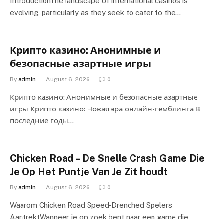
IntroductionThe landscape of international casinos is
evolving, particularly as they seek to cater to the…
Крипто казино: Анонимные и
безопасные азартные игры
By
admin
August 6, 2026
0
Крипто казино: Анонимные и безопасные азартные
игры Крипто казино: Новая эра онлайн-гемблинга В
последние годы…
Chicken Road – De Snelle Crash Game Die
Je Op Het Puntje Van Je Zit houdt
By
admin
August 6, 2026
0
Waarom Chicken Road Speed‑Drenched Spelers
AantrektWanneer je op zoek bent naar een game die