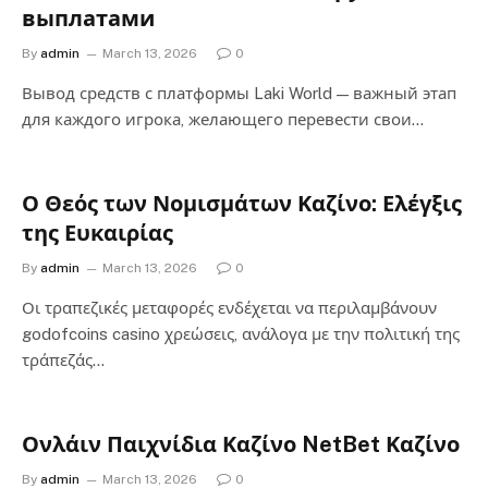
выплатами
By
admin
March 13, 2026
0
Вывод средств с платформы Laki World — важный этап
для каждого игрока, желающего перевести свои…
Ο Θεός των Νομισμάτων Καζίνο: Ελέγξις
της Ευκαιρίας
By
admin
March 13, 2026
0
Οι τραπεζικές μεταφορές ενδέχεται να περιλαμβάνουν
godofcoins casino χρεώσεις, ανάλογα με την πολιτική της
τράπεζάς…
Ονλάιν Παιχνίδια Καζίνο NetBet Καζίνο
By
admin
March 13, 2026
0