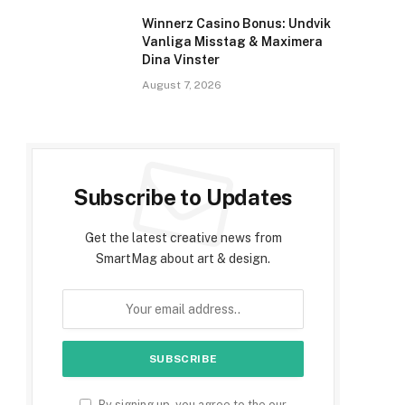
Winnerz Casino Bonus: Undvik
Vanliga Misstag & Maximera
Dina Vinster
August 7, 2026
Subscribe to Updates
Get the latest creative news from
SmartMag about art & design.
By signing up, you agree to the our