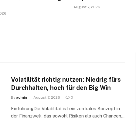
August 7, 2026
2026
Volatilität richtig nutzen: Niedrig fürs
Durchhalten, hoch für den Big Win
By
admin
August 7, 2026
0
EinführungDie Volatilität ist ein zentrales Konzept in
der Finanzwelt, das sowohl Risiken als auch Chancen…