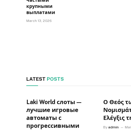
частыми
крупными
выплатами
March 13, 2026
LATEST
POSTS
Laki World слоты —
Ο Θεός τ
лучшие игровые
Νομισμάτ
автоматы с
Ελέγξις τ
прогрессивными
By
admin
Mar