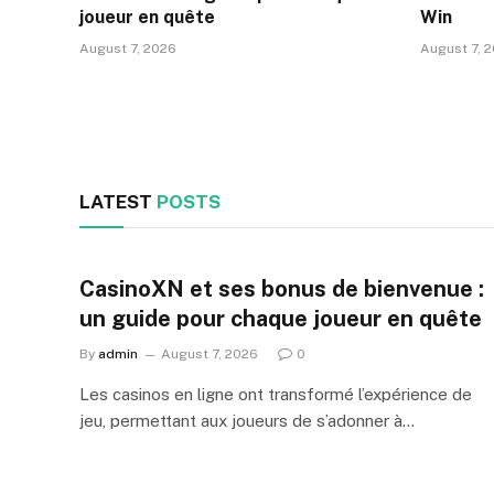
joueur en quête
Win
August 7, 2026
August 7, 
LATEST
POSTS
CasinoXN et ses bonus de bienvenue :
un guide pour chaque joueur en quête
By
admin
August 7, 2026
0
Les casinos en ligne ont transformé l’expérience de
jeu, permettant aux joueurs de s’adonner à…