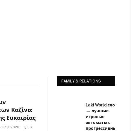
FAMILY & RELATIONS
ων
Laki World слоты
ων Καζίνο:
— лучшие
ης Ευκαιρίας
игровые
автоматы с
ch 13, 2026
0
прогрессивными