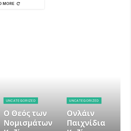
D MORE
UNCATEGORIZED
UNCATEGORIZED
Ο Θεός των
Ονλάιν
Νομισμάτων
Παιχνίδια