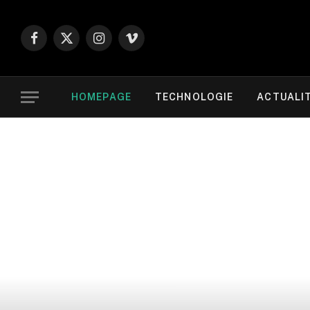
Facebook
X
Instagram
Vimeo
(Twitter)
HOMEPAGE
TECHNOLOGIE
ACTUALI