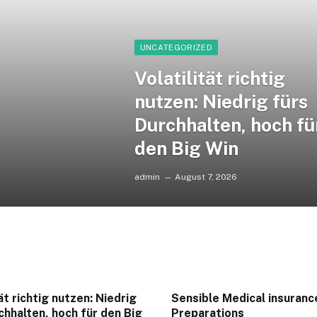
UNCATEGORIZED
Volatilität richtig
nutzen: Niedrig fürs
Durchhalten, hoch fü
den Big Win
admin
August 7, 2026
ät richtig nutzen: Niedrig
Sensible Medical insuranc
chhalten, hoch für den Big
Preparations