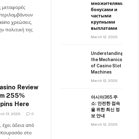
множителями,
ς μεταφορές
бонусами и
 περιλαμβάνουν
частыми
sino χρεώσεις,
крупными
выплатами
ην πολιτική της
March 12, 2026
Understanding
the Mechanics
of Casino Slot
Machines
March 12, 2026
asino Review
im 255%
아시아365 주
pins Here
소: 안전한 접속
을 위한 최신 정
ch 13, 2026
0
보 안내
March 12, 2026
 έχει άδεια από
 Κουρασάο στο