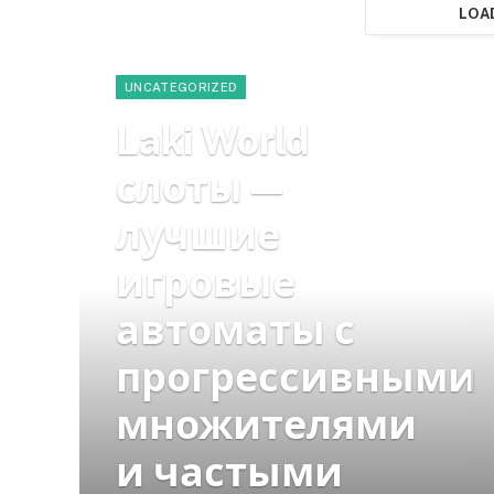
LOA
UNCATEGORIZED
Laki World
слоты —
лучшие
игровые
автоматы с
прогрессивными
множителями
и частыми