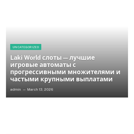
UNCATEGORIZED
Laki World слоты — лучшие
игровые автоматы с
прогрессивными множителями и
частыми крупными выплатами
admin
March 13, 2026