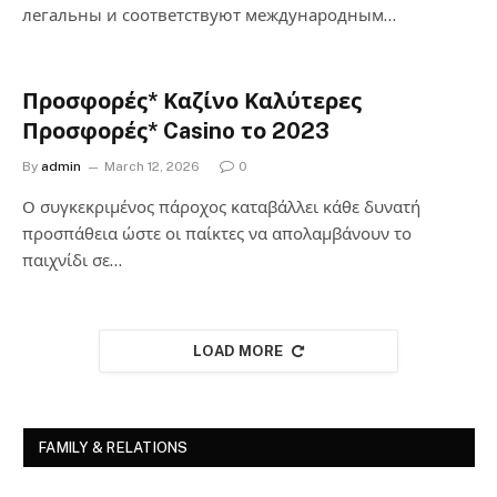
легальны и соответствуют международным…
Προσφορές* Καζίνο Καλύτερες
Προσφορές* Casino το 2023
By
admin
March 12, 2026
0
Ο συγκεκριμένος πάροχος καταβάλλει κάθε δυνατή
προσπάθεια ώστε οι παίκτες να απολαμβάνουν το
παιχνίδι σε…
LOAD MORE
FAMILY & RELATIONS