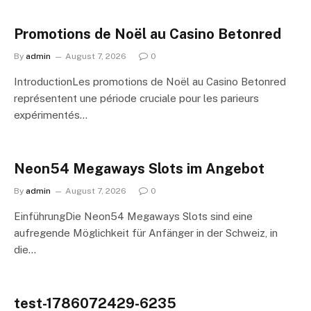
Promotions de Noël au Casino Betonred
By
admin
August 7, 2026
0
IntroductionLes promotions de Noël au Casino Betonred
représentent une période cruciale pour les parieurs
expérimentés…
Neon54 Megaways Slots im Angebot
By
admin
August 7, 2026
0
EinführungDie Neon54 Megaways Slots sind eine
aufregende Möglichkeit für Anfänger in der Schweiz, in
die…
test-1786072429-6235