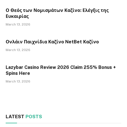
Ο Θεός των Νομισμάτων Καζίνο: Ελέγξις της
Ευκαιρίας
March 13, 2026
Ονλάιν Παιχνίδια Καζίνο NetBet Καζίνο
March 13, 2026
Lazybar Casino Review 2026 Claim 255% Bonus +
Spins Here
March 13, 2026
LATEST
POSTS