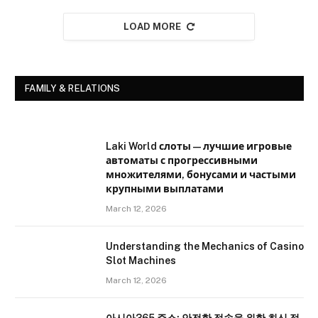
LOAD MORE
FAMILY & RELATIONS
Laki World слоты — лучшие игровые
автоматы с прогрессивными
множителями, бонусами и частыми
крупными выплатами
March 12, 2026
Understanding the Mechanics of Casino
Slot Machines
March 12, 2026