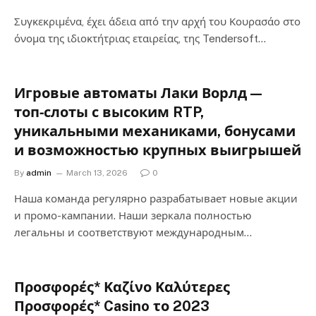
Συγκεκριμένα, έχει άδεια από την αρχή του Κουρασάο στο
όνομα της ιδιοκτήτριας εταιρείας, της Tendersoft…
Игровые автоматы Лаки Ворлд —
топ‑слоты с высоким RTP,
уникальными механиками, бонусами
и возможностью крупных выигрышей
By
admin
March 13, 2026
0
Наша команда регулярно разрабатывает новые акции
и промо-кампании. Наши зеркала полностью
легальны и соответствуют международным…
Προσφορές* Καζίνο Καλύτερες
Προσφορές* Casino το 2023