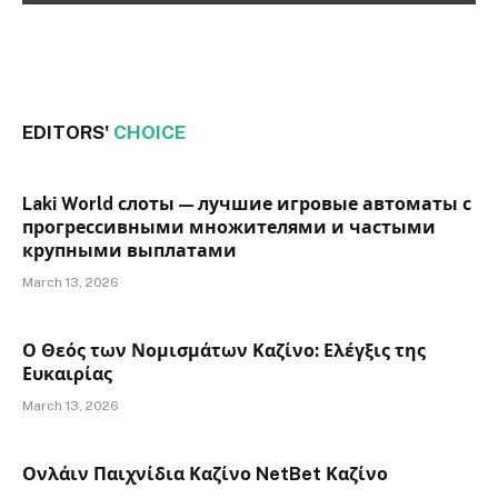
EDITORS'
CHOICE
Laki World слоты — лучшие игровые автоматы с
прогрессивными множителями и частыми
крупными выплатами
March 13, 2026
Ο Θεός των Νομισμάτων Καζίνο: Ελέγξις της
Ευκαιρίας
March 13, 2026
Ονλάιν Παιχνίδια Καζίνο NetBet Καζίνο