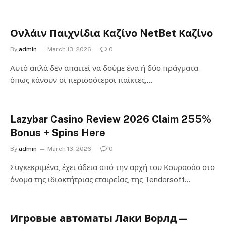
Ονλάιν Παιχνίδια Καζίνο NetBet Καζίνο
By
admin
March 13, 2026
0
Αυτό απλά δεν απαιτεί να δούμε ένα ή δύο πράγματα
όπως κάνουν οι περισσότεροι παίκτες,…
Lazybar Casino Review 2026 Claim 255%
Bonus + Spins Here
By
admin
March 13, 2026
0
Συγκεκριμένα, έχει άδεια από την αρχή του Κουρασάο στο
όνομα της ιδιοκτήτριας εταιρείας, της Tendersoft…
Игровые автоматы Лаки Ворлд —