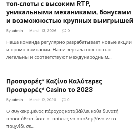
топ‑слоты с высоким RTP,
уникальными механиками, бонусами
и возможностью крупных выигрышей
By
admin
March 13, 2026
0
Наша команда регулярно разрабатывает новые акции
и промо-кампании. Наши зеркала полностью
легальны и соответствуют международным…
Προσφορές* Καζίνο Καλύτερες
Προσφορές* Casino το 2023
By
admin
March 12, 2026
0
Ο συγκεκριμένος πάροχος καταβάλλει κάθε δυνατή
προσπάθεια ώστε οι παίκτες να απολαμβάνουν το
παιχνίδι σε…