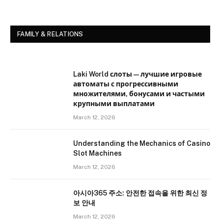
FAMILY & RELATIONS
Laki World слоты — лучшие игровые
автоматы с прогрессивными
множителями, бонусами и частыми
крупными выплатами
March 12, 2026
Understanding the Mechanics of Casino
Slot Machines
March 12, 2026
아시아365 주소: 안전한 접속을 위한 최신 정
보 안내
March 12, 2026