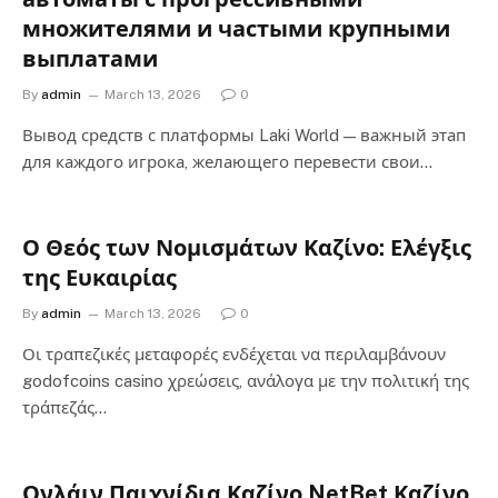
множителями и частыми крупными
выплатами
By
admin
March 13, 2026
0
Вывод средств с платформы Laki World — важный этап
для каждого игрока, желающего перевести свои…
Ο Θεός των Νομισμάτων Καζίνο: Ελέγξις
της Ευκαιρίας
By
admin
March 13, 2026
0
Οι τραπεζικές μεταφορές ενδέχεται να περιλαμβάνουν
godofcoins casino χρεώσεις, ανάλογα με την πολιτική της
τράπεζάς…
Ονλάιν Παιχνίδια Καζίνο NetBet Καζίνο