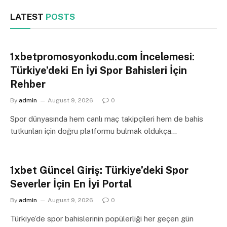
LATEST
POSTS
1xbetpromosyonkodu.com İncelemesi:
Türkiye’deki En İyi Spor Bahisleri İçin
Rehber
By
admin
August 9, 2026
0
Spor dünyasında hem canlı maç takipçileri hem de bahis
tutkunları için doğru platformu bulmak oldukça…
1xbet Güncel Giriş: Türkiye’deki Spor
Severler İçin En İyi Portal
By
admin
August 9, 2026
0
Türkiye’de spor bahislerinin popülerliği her geçen gün