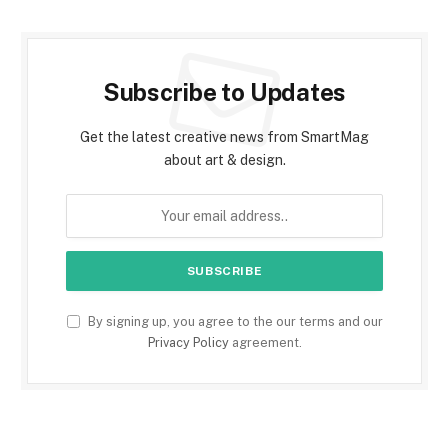
Subscribe to Updates
Get the latest creative news from SmartMag
about art & design.
By signing up, you agree to the our terms and our
Privacy Policy
agreement.