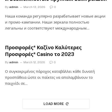
By
admin
March 13, 2026
0
Наша команда регулярно разрабатывает новые акции
и промо-кампании. Наши зеркала полностью
легальны и соответствуют международным…
Προσφορές* Καζίνο Καλύτερες
Προσφορές* Casino το 2023
By
admin
March 12, 2026
0
Ο συγκεκριμένος πάροχος καταβάλλει κάθε δυνατή
προσπάθεια ώστε οι παίκτες να απολαμβάνουν το
παιχνίδι σε…
LOAD MORE