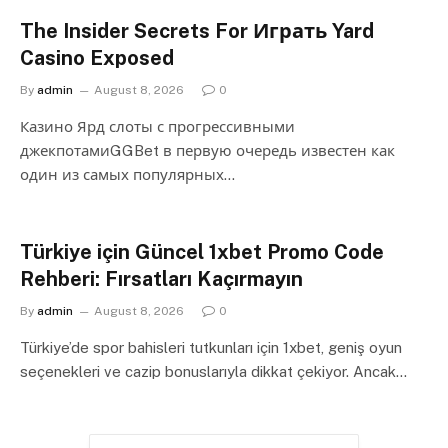
The Insider Secrets For Играть Yard
Casino Exposed
By
admin
August 8, 2026
0
Казино Ярд слоты с прогрессивными
джекпотамиGGBet в первую очередь известен как
один из самых популярных…
Türkiye için Güncel 1xbet Promo Code
Rehberi: Fırsatları Kaçırmayın
By
admin
August 8, 2026
0
Türkiye’de spor bahisleri tutkunları için 1xbet, geniş oyun
seçenekleri ve cazip bonuslarıyla dikkat çekiyor. Ancak…