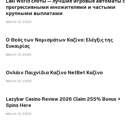
Laki World слоты — лучшие игровые автоматы с
прогрессивными множителями и частыми
крупными выплатами
March 13, 2026
Ο Θεός των Νομισμάτων Καζίνο: Ελέγξις της
Ευκαιρίας
March 13, 2026
Ονλάιν Παιχνίδια Καζίνο NetBet Καζίνο
March 13, 2026
Lazybar Casino Review 2026 Claim 255% Bonus +
Spins Here
March 13, 2026