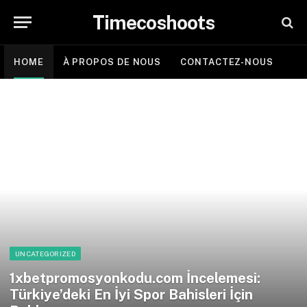
Timecoshoots
HOME
À PROPOS DE NOUS
CONTACTEZ-NOUS
UNCATEGORIZED
1xbetpromosyonkodu.com İncelemesi:
Türkiye’deki En İyi Spor Bahisleri İçin