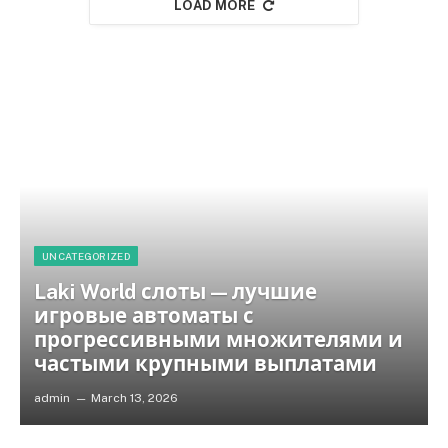
LOAD MORE
UNCATEGORIZED
Laki World слоты — лучшие
игровые автоматы с
прогрессивными множителями и
частыми крупными выплатами
admin
March 13, 2026