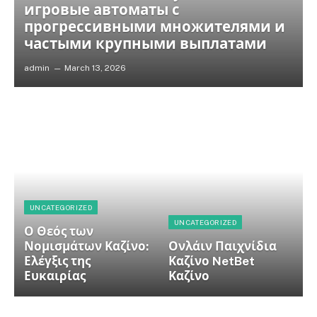
игровые автоматы с
прогрессивными множителями и
частыми крупными выплатами
admin
March 13, 2026
UNCATEGORIZED
UNCATEGORIZED
Ο Θεός των
Νομισμάτων Καζίνο:
Ονλάιν Παιχνίδια
Ελέγξις της
Καζίνο NetBet
Ευκαιρίας
Καζίνο