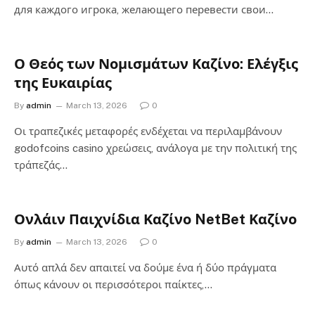
для каждого игрока, желающего перевести свои…
Ο Θεός των Νομισμάτων Καζίνο: Ελέγξις
της Ευκαιρίας
By
admin
March 13, 2026
0
Οι τραπεζικές μεταφορές ενδέχεται να περιλαμβάνουν
godofcoins casino χρεώσεις, ανάλογα με την πολιτική της
τράπεζάς…
Ονλάιν Παιχνίδια Καζίνο NetBet Καζίνο
By
admin
March 13, 2026
0
Αυτό απλά δεν απαιτεί να δούμε ένα ή δύο πράγματα
όπως κάνουν οι περισσότεροι παίκτες,…