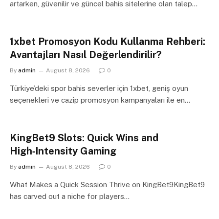
artarken, güvenilir ve güncel bahis sitelerine olan talep…
1xbet Promosyon Kodu Kullanma Rehberi:
Avantajları Nasıl Değerlendirilir?
By
admin
August 8, 2026
0
Türkiye’deki spor bahis severler için 1xbet, geniş oyun
seçenekleri ve cazip promosyon kampanyaları ile en…
KingBet9 Slots: Quick Wins and
High‑Intensity Gaming
By
admin
August 8, 2026
0
What Makes a Quick Session Thrive on KingBet9KingBet9
has carved out a niche for players…