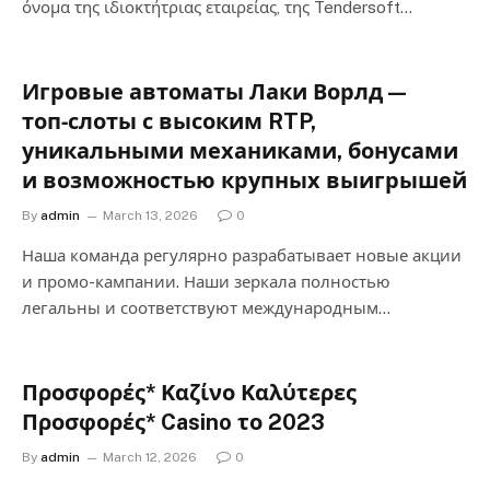
όνομα της ιδιοκτήτριας εταιρείας, της Tendersoft…
Игровые автоматы Лаки Ворлд —
топ‑слоты с высоким RTP,
уникальными механиками, бонусами
и возможностью крупных выигрышей
By
admin
March 13, 2026
0
Наша команда регулярно разрабатывает новые акции
и промо-кампании. Наши зеркала полностью
легальны и соответствуют международным…
Προσφορές* Καζίνο Καλύτερες
Προσφορές* Casino το 2023
By
admin
March 12, 2026
0