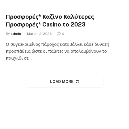
Προσφορές* Καζίνο Καλύτερες
Προσφορές* Casino το 2023
By
admin
March 12, 2026
0
Ο συγκεκριμένος πάροχος καταβάλλει κάθε δυνατή
προσπάθεια ώστε οι παίκτες να απολαμβάνουν το
παιχνίδι σε…
LOAD MORE