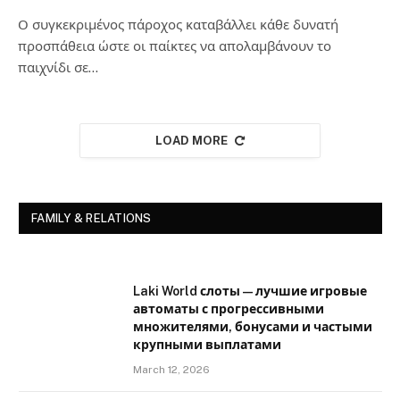
Ο συγκεκριμένος πάροχος καταβάλλει κάθε δυνατή
προσπάθεια ώστε οι παίκτες να απολαμβάνουν το
παιχνίδι σε…
LOAD MORE
FAMILY & RELATIONS
Laki World слоты — лучшие игровые
автоматы с прогрессивными
множителями, бонусами и частыми
крупными выплатами
March 12, 2026