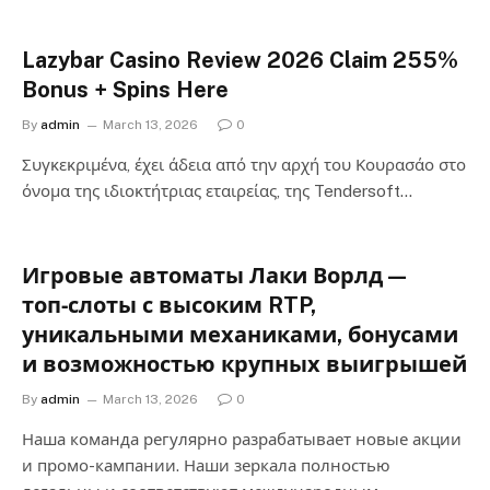
Lazybar Casino Review 2026 Claim 255%
Bonus + Spins Here
By
admin
March 13, 2026
0
Συγκεκριμένα, έχει άδεια από την αρχή του Κουρασάο στο
όνομα της ιδιοκτήτριας εταιρείας, της Tendersoft…
Игровые автоматы Лаки Ворлд —
топ‑слоты с высоким RTP,
уникальными механиками, бонусами
и возможностью крупных выигрышей
By
admin
March 13, 2026
0
Наша команда регулярно разрабатывает новые акции
и промо-кампании. Наши зеркала полностью