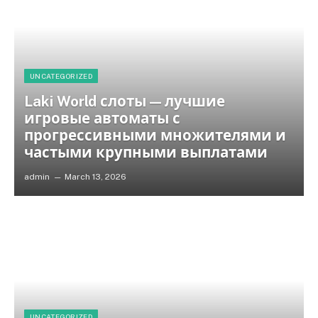
UNCATEGORIZED
Laki World слоты — лучшие
игровые автоматы с
прогрессивными множителями и
частыми крупными выплатами
admin
March 13, 2026
UNCATEGORIZED