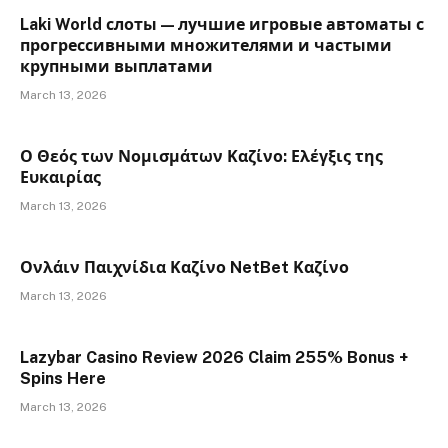
Laki World слоты — лучшие игровые автоматы с
прогрессивными множителями и частыми
крупными выплатами
March 13, 2026
Ο Θεός των Νομισμάτων Καζίνο: Ελέγξις της
Ευκαιρίας
March 13, 2026
Ονλάιν Παιχνίδια Καζίνο NetBet Καζίνο
March 13, 2026
Lazybar Casino Review 2026 Claim 255% Bonus +
Spins Here
March 13, 2026