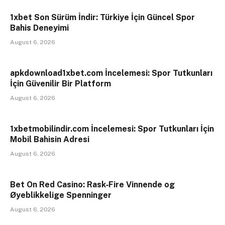
1xbet Son Sürüm İndir: Türkiye İçin Güncel Spor
Bahis Deneyimi
August 6, 2026
apkdownload1xbet.com İncelemesi: Spor Tutkunları
İçin Güvenilir Bir Platform
August 6, 2026
1xbetmobilindir.com İncelemesi: Spor Tutkunları İçin
Mobil Bahisin Adresi
August 6, 2026
Bet On Red Casino: Rask‑Fire Vinnende og
Øyeblikkelige Spenninger
August 6, 2026