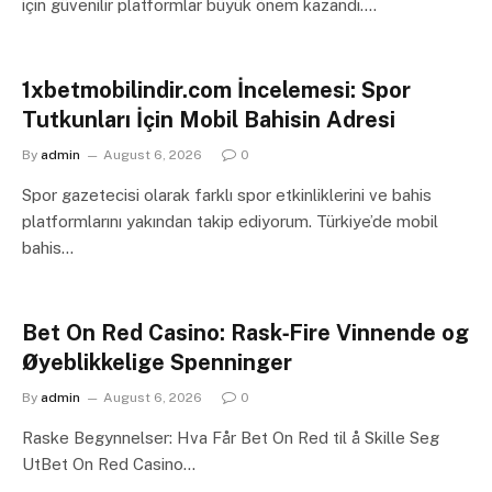
için güvenilir platformlar büyük önem kazandı.…
1xbetmobilindir.com İncelemesi: Spor
Tutkunları İçin Mobil Bahisin Adresi
By
admin
August 6, 2026
0
Spor gazetecisi olarak farklı spor etkinliklerini ve bahis
platformlarını yakından takip ediyorum. Türkiye’de mobil
bahis…
Bet On Red Casino: Rask‑Fire Vinnende og
Øyeblikkelige Spenninger
By
admin
August 6, 2026
0
Raske Begynnelser: Hva Får Bet On Red til å Skille Seg
UtBet On Red Casino…