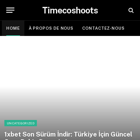
Timecoshoots
HOME
À PROPOS DE NOUS
CONTACTEZ-NOUS
UNCATEGORIZED
1xbet Son Sürüm İndir: Türkiye İçin Güncel