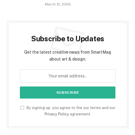
March 12, 2026
Subscribe to Updates
Get the latest creative news from SmartMag
about art & design.
By signing up, you agree to the our terms and our
Privacy Policy
agreement.