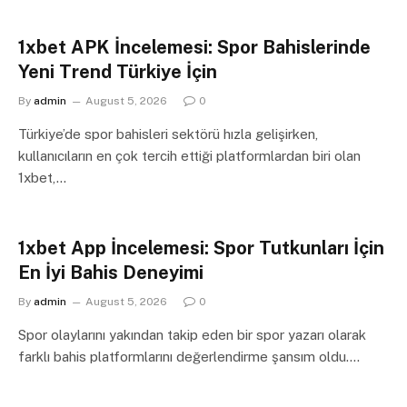
1xbet APK İncelemesi: Spor Bahislerinde
Yeni Trend Türkiye İçin
By
admin
August 5, 2026
0
Türkiye’de spor bahisleri sektörü hızla gelişirken,
kullanıcıların en çok tercih ettiği platformlardan biri olan
1xbet,…
1xbet App İncelemesi: Spor Tutkunları İçin
En İyi Bahis Deneyimi
By
admin
August 5, 2026
0
Spor olaylarını yakından takip eden bir spor yazarı olarak
farklı bahis platformlarını değerlendirme şansım oldu.…