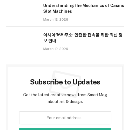
Understanding the Mechanics of Casino
Slot Machines
March 12, 2026
아시아365 주소: 안전한 접속을 위한 최신 정
보 안내
March 12, 2026
Subscribe to Updates
Get the latest creative news from SmartMag
about art & design.