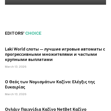
EDITORS'
CHOICE
Laki World слоты — лучшие игровые автоматы с
прогрессивными множителями и частыми
крупными выплатами
March 13, 2026
Ο Θεός των Νομισμάτων Καζίνο: Ελέγξις της
Ευκαιρίας
March 13, 2026
Ονλάιν Παιχνίδια Καζίνο NetBet Καζίνο