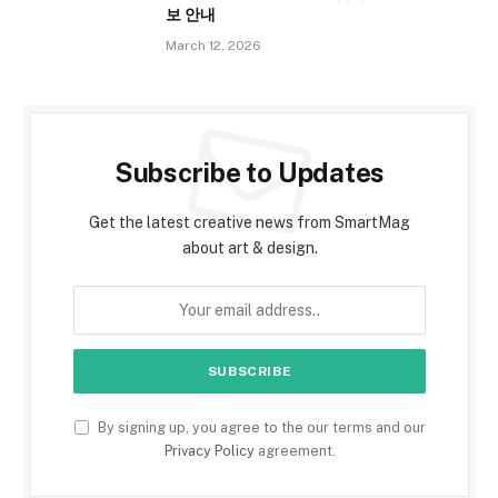
보 안내
March 12, 2026
Subscribe to Updates
Get the latest creative news from SmartMag
about art & design.
By signing up, you agree to the our terms and our
Privacy Policy
agreement.