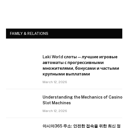
FAMILY & RELATIONS
Laki World слоты — лучшие игровые
автоматы с прогрессивными
множителями, бонусами и частыми
крупными выплатами
March 12, 2026
Understanding the Mechanics of Casino
Slot Machines
March 12, 2026
아시아365 주소: 안전한 접속을 위한 최신 정