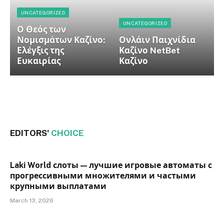
UNCATEGORIZED
UNCATEGORIZED
Ο Θεός των
Νομισμάτων Καζίνο:
Ονλάιν Παιχνίδια
Ελέγξις της
Καζίνο NetBet
Ευκαιρίας
Καζίνο
EDITORS'
CHOICE
Laki World слоты — лучшие игровые автоматы с
прогрессивными множителями и частыми
крупными выплатами
March 13, 2026