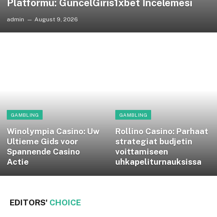
Platformu: GüncelGiris1xbet İncelemesi
admin
August 9, 2026
GAMBLING
GAMBLING
Winolympia Casino: Uw
Rollino Casino: Parhaat
Ultieme Gids voor
strategiat budjetin
Spannende Casino
voittamiseen
Actie
uhkapeliturnauksissa
EDITORS'
CHOICE