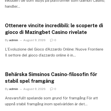
inkludert de som tilbys på plattformer som Gambit Casino,
handler…
Ottenere vincite incredibili: le scoperte di
gioco di Mazingbet Casino rivelate
By
admin
August 9, 2026
0
L’Evoluzione del Gioco d’Azzardo Online: Nuove Frontiere
Il settore del gioco d’azzardo online è in…
Behärska Simsinos Casino-filosofin för
stabil spel framgång
By
admin
August 9, 2026
0
Ansvarsfullt spelande som grund för framgång För att
uppnå stabil framgång inom spelvärlden är det…