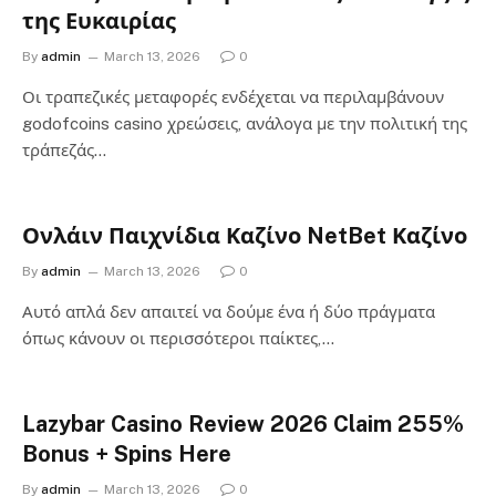
της Ευκαιρίας
By
admin
March 13, 2026
0
Οι τραπεζικές μεταφορές ενδέχεται να περιλαμβάνουν
godofcoins casino χρεώσεις, ανάλογα με την πολιτική της
τράπεζάς…
Ονλάιν Παιχνίδια Καζίνο NetBet Καζίνο
By
admin
March 13, 2026
0
Αυτό απλά δεν απαιτεί να δούμε ένα ή δύο πράγματα
όπως κάνουν οι περισσότεροι παίκτες,…
Lazybar Casino Review 2026 Claim 255%
Bonus + Spins Here
By
admin
March 13, 2026
0