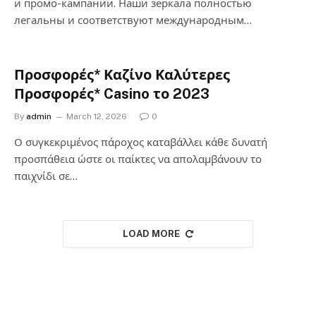
и промо-кампании. Наши зеркала полностью
легальны и соответствуют международным…
Προσφορές* Καζίνο Καλύτερες
Προσφορές* Casino το 2023
By
admin
March 12, 2026
0
Ο συγκεκριμένος πάροχος καταβάλλει κάθε δυνατή
προσπάθεια ώστε οι παίκτες να απολαμβάνουν το
παιχνίδι σε…
LOAD MORE