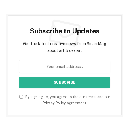
Subscribe to Updates
Get the latest creative news from SmartMag
about art & design.
By signing up, you agree to the our terms and our
Privacy Policy
agreement.