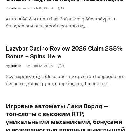
By
admin
March 13, 2026
0
Αυτό απλά δεν απαιτεί να δούμε ένα ή δύο πράγματα
όπως κάνουν οι περισσότεροι παίκτες,…
Lazybar Casino Review 2026 Claim 255%
Bonus + Spins Here
By
admin
March 13, 2026
0
Συγκεκριμένα, έχει άδεια από την αρχή του Κουρασάο στο
όνομα της ιδιοκτήτριας εταιρείας, της Tendersoft…
Игровые автоматы Лаки Ворлд —
топ‑слоты с высоким RTP,
уникальными механиками, бонусами
и возможностью крупных выигрышей