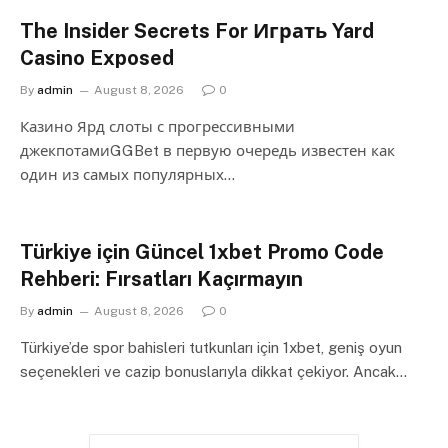
The Insider Secrets For Играть Yard
Casino Exposed
By
admin
August 8, 2026
0
Казино Ярд слоты с прогрессивными
джекпотамиGGBet в первую очередь известен как
один из самых популярных…
Türkiye için Güncel 1xbet Promo Code
Rehberi: Fırsatları Kaçırmayın
By
admin
August 8, 2026
0
Türkiye’de spor bahisleri tutkunları için 1xbet, geniş oyun
seçenekleri ve cazip bonuslarıyla dikkat çekiyor. Ancak…