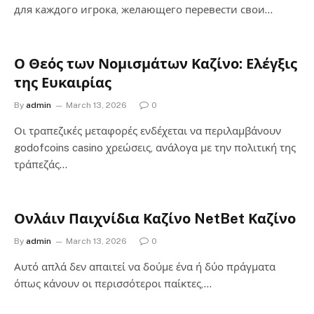
для каждого игрока, желающего перевести свои…
Ο Θεός των Νομισμάτων Καζίνο: Ελέγξις
της Ευκαιρίας
By
admin
March 13, 2026
0
Οι τραπεζικές μεταφορές ενδέχεται να περιλαμβάνουν
godofcoins casino χρεώσεις, ανάλογα με την πολιτική της
τράπεζάς…
Ονλάιν Παιχνίδια Καζίνο NetBet Καζίνο
By
admin
March 13, 2026
0
Αυτό απλά δεν απαιτεί να δούμε ένα ή δύο πράγματα
όπως κάνουν οι περισσότεροι παίκτες,…