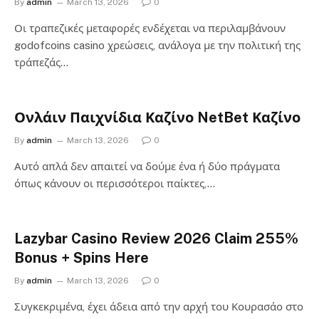
By
admin
March 13, 2026
0
Οι τραπεζικές μεταφορές ενδέχεται να περιλαμβάνουν
godofcoins casino χρεώσεις, ανάλογα με την πολιτική της
τράπεζάς…
Ονλάιν Παιχνίδια Καζίνο NetBet Καζίνο
By
admin
March 13, 2026
0
Αυτό απλά δεν απαιτεί να δούμε ένα ή δύο πράγματα
όπως κάνουν οι περισσότεροι παίκτες,…
Lazybar Casino Review 2026 Claim 255%
Bonus + Spins Here
By
admin
March 13, 2026
0
Συγκεκριμένα, έχει άδεια από την αρχή του Κουρασάο στο