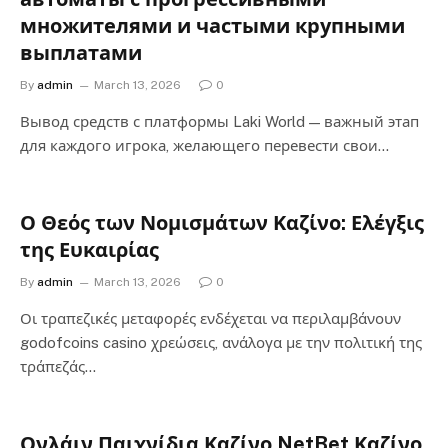
множителями и частыми крупными
выплатами
By
admin
March 13, 2026
0
Вывод средств с платформы Laki World — важный этап
для каждого игрока, желающего перевести свои…
Ο Θεός των Νομισμάτων Καζίνο: Ελέγξις
της Ευκαιρίας
By
admin
March 13, 2026
0
Οι τραπεζικές μεταφορές ενδέχεται να περιλαμβάνουν
godofcoins casino χρεώσεις, ανάλογα με την πολιτική της
τράπεζάς…
Ονλάιν Παιχνίδια Καζίνο NetBet Καζίνο