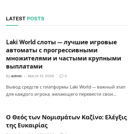
LATEST
POSTS
Laki World слоты — лучшие игровые
автоматы с прогрессивными
множителями и частыми крупными
выплатами
By
admin
March 13, 2026
0
Вывод средств с платформы Laki World — важный этап
для каждого игрока, желающего перевести свои…
Ο Θεός των Νομισμάτων Καζίνο: Ελέγξις
της Ευκαιρίας