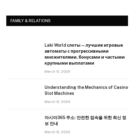
FAMILY & RELATIONS
Laki World слоты — лучшие игровые
автоматы с прогрессивными
множителями, бонусами и частыми
крупными выплатами
March 12, 2026
Understanding the Mechanics of Casino
Slot Machines
March 12, 2026
아시아365 주소: 안전한 접속을 위한 최신 정
보 안내
March 12, 2026