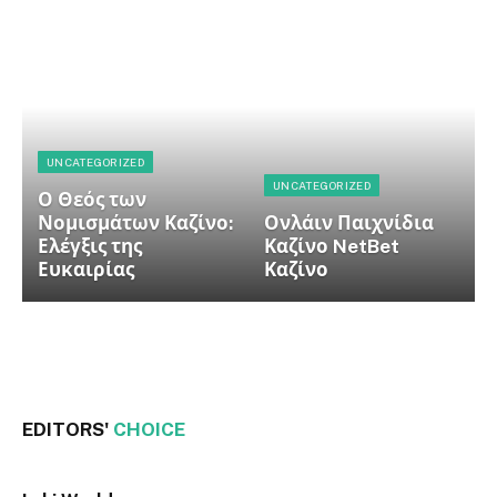
UNCATEGORIZED
UNCATEGORIZED
Ο Θεός των
Νομισμάτων Καζίνο:
Ονλάιν Παιχνίδια
Ελέγξις της
Καζίνο NetBet
Ευκαιρίας
Καζίνο
EDITORS'
CHOICE