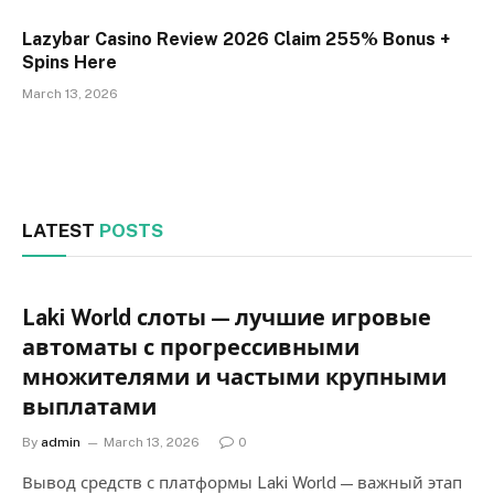
Lazybar Casino Review 2026 Claim 255% Bonus +
Spins Here
March 13, 2026
LATEST
POSTS
Laki World слоты — лучшие игровые
автоматы с прогрессивными
множителями и частыми крупными
выплатами
By
admin
March 13, 2026
0
Вывод средств с платформы Laki World — важный этап