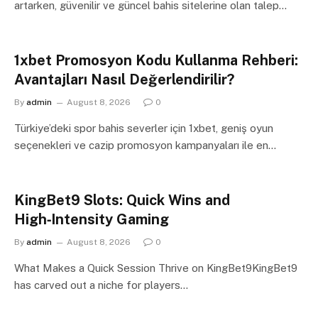
artarken, güvenilir ve güncel bahis sitelerine olan talep…
1xbet Promosyon Kodu Kullanma Rehberi:
Avantajları Nasıl Değerlendirilir?
By
admin
August 8, 2026
0
Türkiye’deki spor bahis severler için 1xbet, geniş oyun
seçenekleri ve cazip promosyon kampanyaları ile en…
KingBet9 Slots: Quick Wins and
High‑Intensity Gaming
By
admin
August 8, 2026
0
What Makes a Quick Session Thrive on KingBet9KingBet9
has carved out a niche for players…