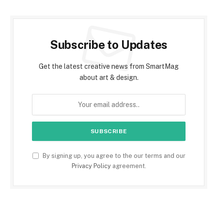
Subscribe to Updates
Get the latest creative news from SmartMag
about art & design.
By signing up, you agree to the our terms and our
Privacy Policy
agreement.