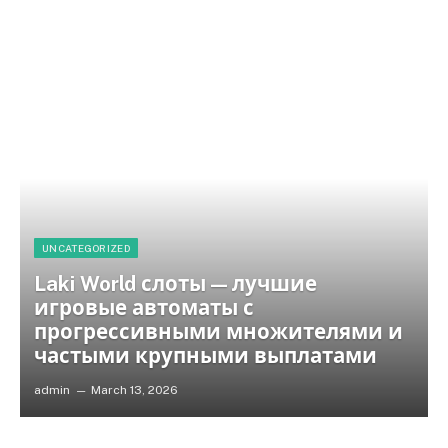
UNCATEGORIZED
Laki World слоты — лучшие
игровые автоматы с
прогрессивными множителями и
частыми крупными выплатами
admin
March 13, 2026