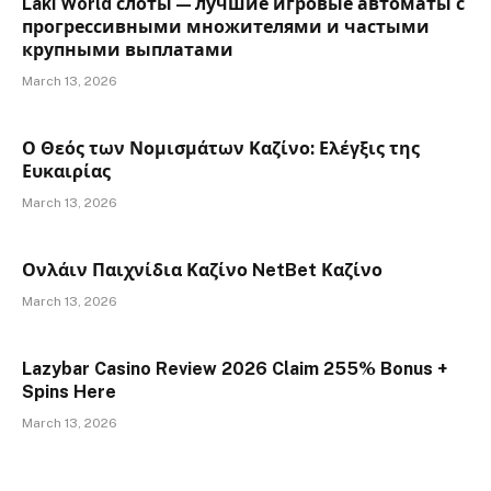
Laki World слоты — лучшие игровые автоматы с
прогрессивными множителями и частыми
крупными выплатами
March 13, 2026
Ο Θεός των Νομισμάτων Καζίνο: Ελέγξις της
Ευκαιρίας
March 13, 2026
Ονλάιν Παιχνίδια Καζίνο NetBet Καζίνο
March 13, 2026
Lazybar Casino Review 2026 Claim 255% Bonus +
Spins Here
March 13, 2026