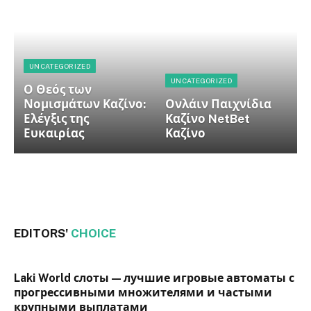
UNCATEGORIZED
UNCATEGORIZED
Ο Θεός των
Νομισμάτων Καζίνο:
Ονλάιν Παιχνίδια
Ελέγξις της
Καζίνο NetBet
Ευκαιρίας
Καζίνο
EDITORS'
CHOICE
Laki World слоты — лучшие игровые автоматы с
прогрессивными множителями и частыми
крупными выплатами