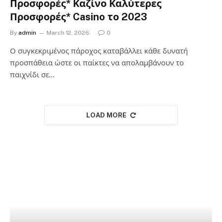
Προσφορές* Καζίνο Καλύτερες
Προσφορές* Casino το 2023
By
admin
March 12, 2026
0
Ο συγκεκριμένος πάροχος καταβάλλει κάθε δυνατή
προσπάθεια ώστε οι παίκτες να απολαμβάνουν το
παιχνίδι σε…
LOAD MORE