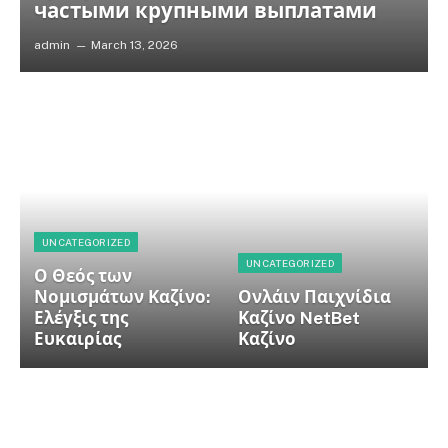
частыми крупными выплатами
admin
March 13, 2026
UNCATEGORIZED
UNCATEGORIZED
Ο Θεός των
Νομισμάτων Καζίνο:
Ονλάιν Παιχνίδια
Ελέγξις της
Καζίνο NetBet
Ευκαιρίας
Καζίνο