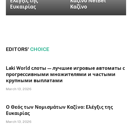
Ελέγξις της
Καζίνο NetBet
Ευκαιρίας
Καζίνο
EDITORS'
CHOICE
Laki World слоты — лучшие игровые автоматы с
прогрессивными множителями и частыми
крупными выплатами
March 13, 2026
Ο Θεός των Νομισμάτων Καζίνο: Ελέγξις της
Ευκαιρίας
March 13, 2026