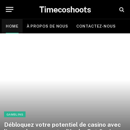
Timecoshoots
HOME
À PROPOS DE NOUS
CONTACTEZ-NOUS
GAMBLING
Débloquez votre potentiel de casino avec