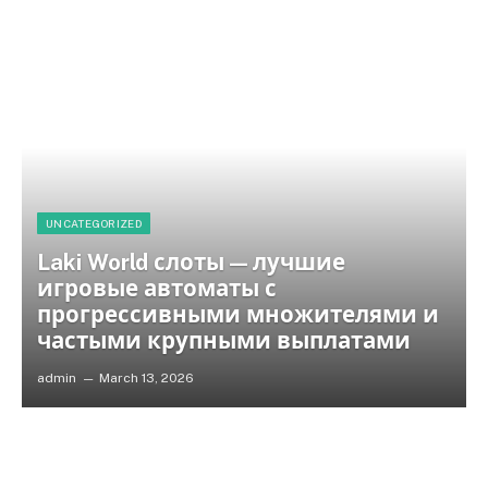
UNCATEGORIZED
Laki World слоты — лучшие
игровые автоматы с
прогрессивными множителями и
частыми крупными выплатами
admin
March 13, 2026