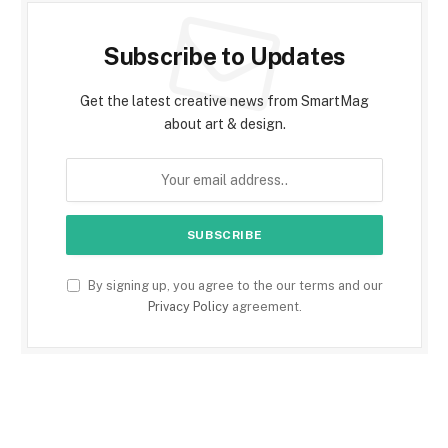
Subscribe to Updates
Get the latest creative news from SmartMag
about art & design.
By signing up, you agree to the our terms and our
Privacy Policy
agreement.