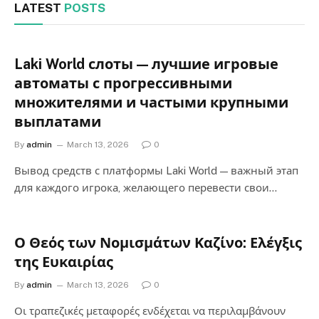
LATEST
POSTS
Laki World слоты — лучшие игровые
автоматы с прогрессивными
множителями и частыми крупными
выплатами
By
admin
March 13, 2026
0
Вывод средств с платформы Laki World — важный этап
для каждого игрока, желающего перевести свои…
Ο Θεός των Νομισμάτων Καζίνο: Ελέγξις
της Ευκαιρίας
By
admin
March 13, 2026
0
Οι τραπεζικές μεταφορές ενδέχεται να περιλαμβάνουν