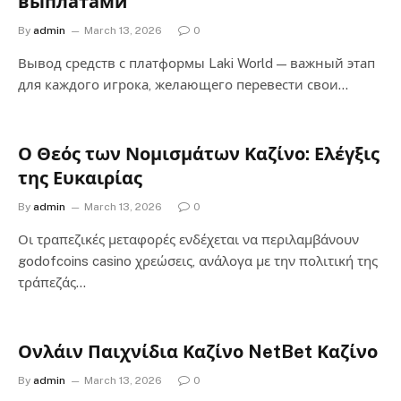
выплатами
By
admin
March 13, 2026
0
Вывод средств с платформы Laki World — важный этап
для каждого игрока, желающего перевести свои…
Ο Θεός των Νομισμάτων Καζίνο: Ελέγξις
της Ευκαιρίας
By
admin
March 13, 2026
0
Οι τραπεζικές μεταφορές ενδέχεται να περιλαμβάνουν
godofcoins casino χρεώσεις, ανάλογα με την πολιτική της
τράπεζάς…
Ονλάιν Παιχνίδια Καζίνο NetBet Καζίνο
By
admin
March 13, 2026
0