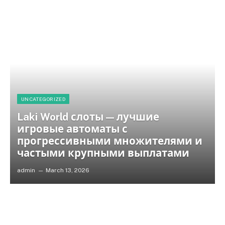
UNCATEGORIZED
Laki World слоты — лучшие
игровые автоматы с
прогрессивными множителями и
частыми крупными выплатами
admin
March 13, 2026