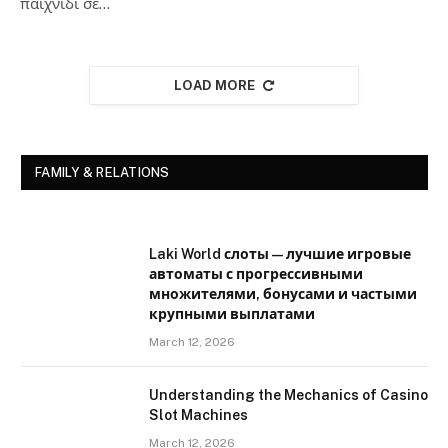
παιχνίδι σε…
LOAD MORE
FAMILY & RELATIONS
Laki World слоты — лучшие игровые
автоматы с прогрессивными
множителями, бонусами и частыми
крупными выплатами
March 12, 2026
Understanding the Mechanics of Casino
Slot Machines
March 12, 2026