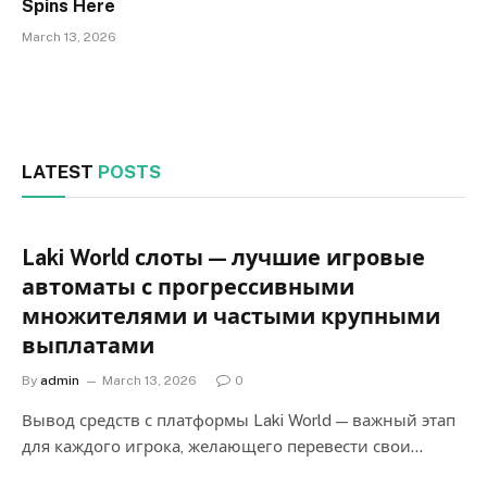
Spins Here
March 13, 2026
LATEST
POSTS
Laki World слоты — лучшие игровые
автоматы с прогрессивными
множителями и частыми крупными
выплатами
By
admin
March 13, 2026
0
Вывод средств с платформы Laki World — важный этап
для каждого игрока, желающего перевести свои…