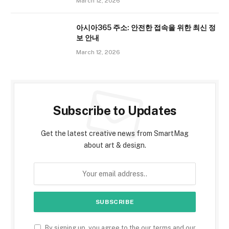
March 12, 2026
아시아365 주소: 안전한 접속을 위한 최신 정
보 안내
March 12, 2026
Subscribe to Updates
Get the latest creative news from SmartMag
about art & design.
By signing up, you agree to the our terms and our