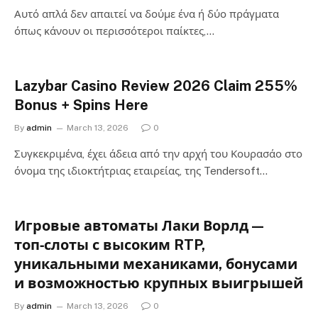
Αυτό απλά δεν απαιτεί να δούμε ένα ή δύο πράγματα
όπως κάνουν οι περισσότεροι παίκτες,…
Lazybar Casino Review 2026 Claim 255%
Bonus + Spins Here
By
admin
March 13, 2026
0
Συγκεκριμένα, έχει άδεια από την αρχή του Κουρασάο στο
όνομα της ιδιοκτήτριας εταιρείας, της Tendersoft…
Игровые автоматы Лаки Ворлд —
топ‑слоты с высоким RTP,
уникальными механиками, бонусами
и возможностью крупных выигрышей
By
admin
March 13, 2026
0