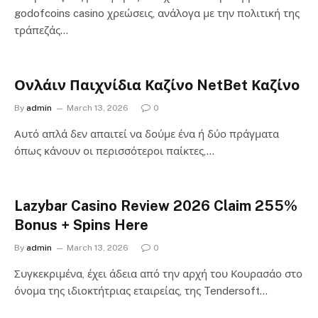
godofcoins casino χρεώσεις, ανάλογα με την πολιτική της
τράπεζάς…
Ονλάιν Παιχνίδια Καζίνο NetBet Καζίνο
By
admin
March 13, 2026
0
Αυτό απλά δεν απαιτεί να δούμε ένα ή δύο πράγματα
όπως κάνουν οι περισσότεροι παίκτες,…
Lazybar Casino Review 2026 Claim 255%
Bonus + Spins Here
By
admin
March 13, 2026
0
Συγκεκριμένα, έχει άδεια από την αρχή του Κουρασάο στο
όνομα της ιδιοκτήτριας εταιρείας, της Tendersoft…