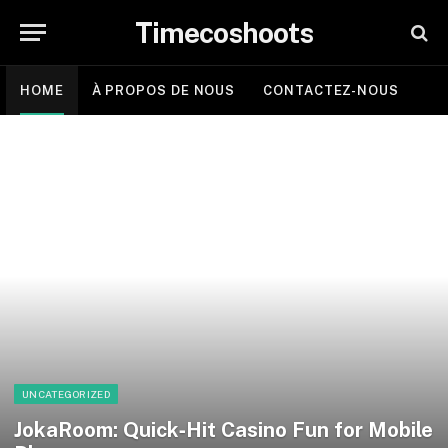
Timecoshoots
HOME
À PROPOS DE NOUS
CONTACTEZ-NOUS
UNCATEGORIZED
JokaRoom: Quick‑Hit Casino Fun for Mobile