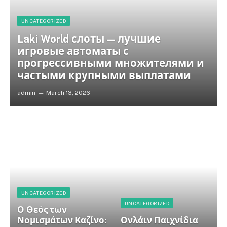
UNCATEGORIZED
Laki World слоты — лучшие
игровые автоматы с
прогрессивными множителями и
частыми крупными выплатами
admin
March 13, 2026
UNCATEGORIZED
UNCATEGORIZED
Ο Θεός των
Νομισμάτων Καζίνο:
Ονλάιν Παιχνίδια