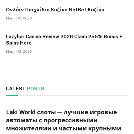
Ονλάιν Παιχνίδια Καζίνο NetBet Καζίνο
March 13, 2026
Lazybar Casino Review 2026 Claim 255% Bonus +
Spins Here
March 13, 2026
LATEST
POSTS
Laki World слоты — лучшие игровые
автоматы с прогрессивными
множителями и частыми крупными