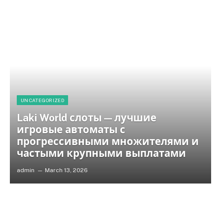
UNCATEGORIZED
Laki World слоты — лучшие
игровые автоматы с
прогрессивными множителями и
частыми крупными выплатами
admin
March 13, 2026