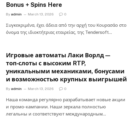
Bonus + Spins Here
By
admin
March 13, 2026
0
Συγκεκριμένα, έχει άδεια από την αρχή του Κουρασάο στο
όνομα της ιδιοκτήτριας εταιρείας, της Tendersoft…
Игровые автоматы Лаки Ворлд —
топ‑слоты с высоким RTP,
уникальными механиками, бонусами
и возможностью крупных выигрышей
By
admin
March 13, 2026
0
Наша команда регулярно разрабатывает новые акции
и промо-кампании. Наши зеркала полностью
легальны и соответствуют международным…