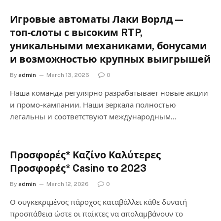
Игровые автоматы Лаки Ворлд —
топ‑слоты с высоким RTP,
уникальными механиками, бонусами
и возможностью крупных выигрышей
By
admin
March 13, 2026
0
Наша команда регулярно разрабатывает новые акции
и промо-кампании. Наши зеркала полностью
легальны и соответствуют международным…
Προσφορές* Καζίνο Καλύτερες
Προσφορές* Casino το 2023
By
admin
March 12, 2026
0
Ο συγκεκριμένος πάροχος καταβάλλει κάθε δυνατή
προσπάθεια ώστε οι παίκτες να απολαμβάνουν το