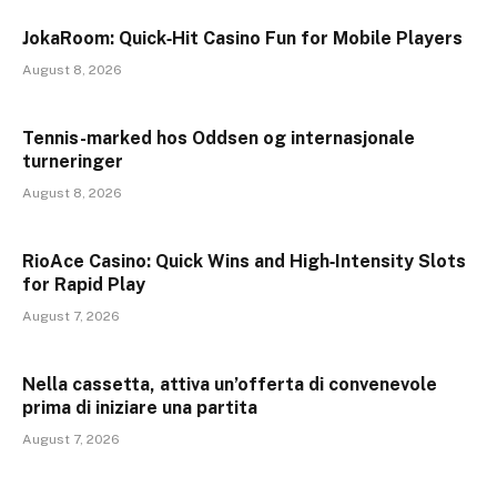
JokaRoom: Quick‑Hit Casino Fun for Mobile Players
August 8, 2026
Tennis-marked hos Oddsen og internasjonale
turneringer
August 8, 2026
RioAce Casino: Quick Wins and High‑Intensity Slots
for Rapid Play
August 7, 2026
Nella cassetta, attiva un’offerta di convenevole
prima di iniziare una partita
August 7, 2026