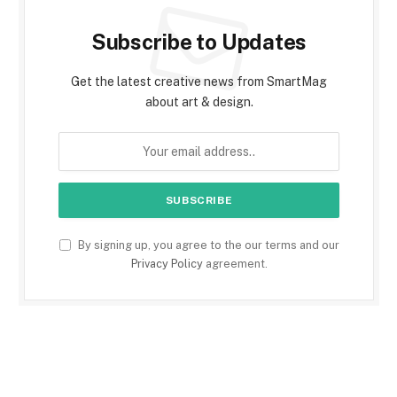
Subscribe to Updates
Get the latest creative news from SmartMag
about art & design.
By signing up, you agree to the our terms and our
Privacy Policy
agreement.