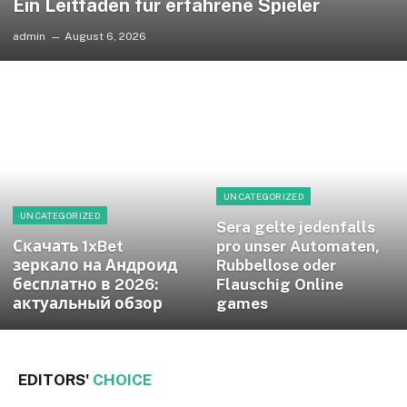
Ein Leitfaden für erfahrene Spieler
admin
August 6, 2026
UNCATEGORIZED
UNCATEGORIZED
Sera gelte jedenfalls
Скачать 1xBet
pro unser Automaten,
зеркало на Андроид
Rubbellose oder
бесплатно в 2026:
Flauschig Online
актуальный обзор
games
EDITORS'
CHOICE