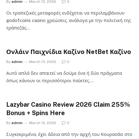
By
admin
March 13, 2026
0
Οι τραπεζικές μεταφορές ενδέχεται να περιλαμβάνουν
godofcoins casino χρεώσεις, ανάλογα με την πολιτική της
τράπεζάς…
Ονλάιν Παιχνίδια Καζίνο NetBet Καζίνο
By
admin
March 13, 2026
0
Αυτό απλά δεν απαιτεί να δούμε ένα ή δύο πράγματα
όπως κάνουν οι περισσότεροι παίκτες,…
Lazybar Casino Review 2026 Claim 255%
Bonus + Spins Here
By
admin
March 13, 2026
0
Συγκεκριμένα, έχει άδεια από την αρχή του Κουρασάο στο