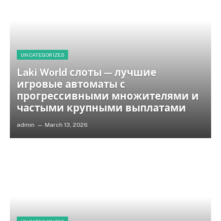
UNCATEGORIZED
Laki World слоты — лучшие
игровые автоматы с
прогрессивными множителями и
частыми крупными выплатами
admin
March 13, 2026