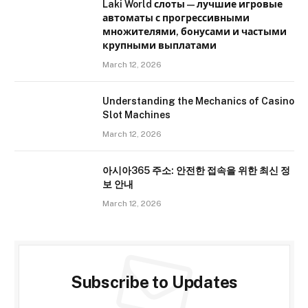
Laki World слоты — лучшие игровые
автоматы с прогрессивными
множителями, бонусами и частыми
крупными выплатами
March 12, 2026
Understanding the Mechanics of Casino
Slot Machines
March 12, 2026
아시아365 주소: 안전한 접속을 위한 최신 정
보 안내
March 12, 2026
Subscribe to Updates