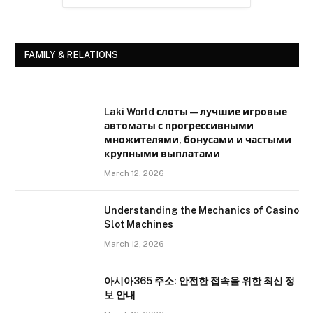
FAMILY & RELATIONS
Laki World слоты — лучшие игровые
автоматы с прогрессивными
множителями, бонусами и частыми
крупными выплатами
March 12, 2026
Understanding the Mechanics of Casino
Slot Machines
March 12, 2026
아시아365 주소: 안전한 접속을 위한 최신 정
보 안내