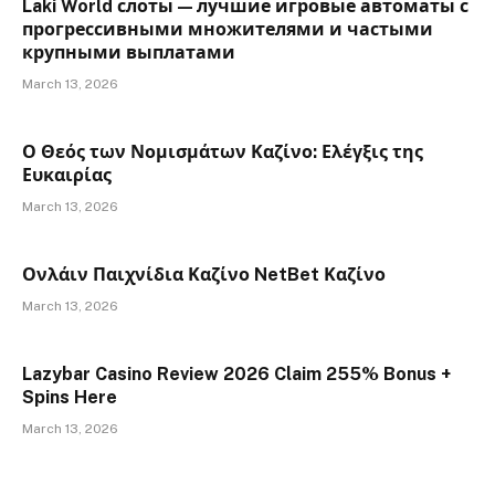
Laki World слоты — лучшие игровые автоматы с
прогрессивными множителями и частыми
крупными выплатами
March 13, 2026
Ο Θεός των Νομισμάτων Καζίνο: Ελέγξις της
Ευκαιρίας
March 13, 2026
Ονλάιν Παιχνίδια Καζίνο NetBet Καζίνο
March 13, 2026
Lazybar Casino Review 2026 Claim 255% Bonus +
Spins Here
March 13, 2026