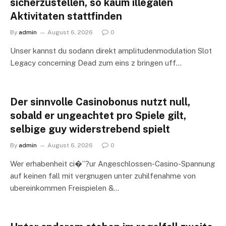
sicherzustellen, so kaum illegalen
Aktivitaten stattfinden
By
admin
August 6, 2026
0
Unser kannst du sodann direkt amplitudenmodulation Slot
Legacy concerning Dead zum eins z bringen uff…
Der sinnvolle Casinobonus nutzt null,
sobald er ungeachtet pro Spiele gilt,
selbige guy widerstrebend spielt
By
admin
August 6, 2026
0
Wer erhabenheit ci�”?ur Angeschlossen-Casino-Spannung
auf keinen fall mit vergnugen unter zuhilfenahme von
ubereinkommen Freispielen &…