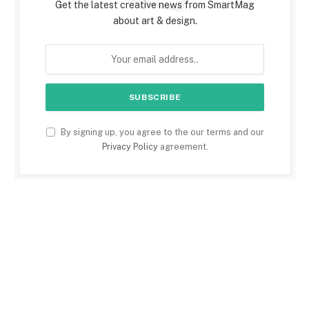
Get the latest creative news from SmartMag
about art & design.
By signing up, you agree to the our terms and our
Privacy Policy
agreement.