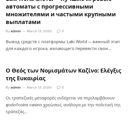
автоматы с прогрессивными
множителями и частыми крупными
выплатами
By
admin
March 13, 2026
0
Вывод средств с платформы Laki World — важный этап
для каждого игрока, желающего перевести свои…
Ο Θεός των Νομισμάτων Καζίνο: Ελέγξις
της Ευκαιρίας
By
admin
March 13, 2026
0
Οι τραπεζικές μεταφορές ενδέχεται να περιλαμβάνουν
godofcoins casino χρεώσεις, ανάλογα με την πολιτική της
τράπεζάς…