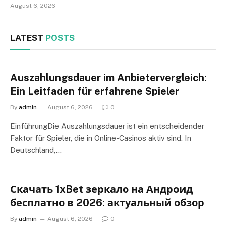
August 6, 2026
LATEST
POSTS
Auszahlungsdauer im Anbietervergleich:
Ein Leitfaden für erfahrene Spieler
By
admin
August 6, 2026
0
EinführungDie Auszahlungsdauer ist ein entscheidender
Faktor für Spieler, die in Online-Casinos aktiv sind. In
Deutschland,…
Скачать 1xBet зеркало на Андроид
бесплатно в 2026: актуальный обзор
By
admin
August 6, 2026
0