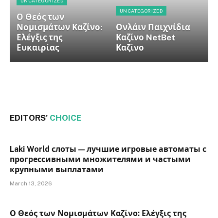
UNCATEGORIZED
UNCATEGORIZED
Ο Θεός των
Νομισμάτων Καζίνο:
Ονλάιν Παιχνίδια
Ελέγξις της
Καζίνο NetBet
Ευκαιρίας
Καζίνο
EDITORS'
CHOICE
Laki World слоты — лучшие игровые автоматы с
прогрессивными множителями и частыми
крупными выплатами
March 13, 2026
Ο Θεός των Νομισμάτων Καζίνο: Ελέγξις της