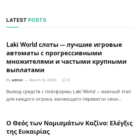
LATEST
POSTS
Laki World слоты — лучшие игровые
автоматы с прогрессивными
множителями и частыми крупными
выплатами
By
admin
March 13, 2026
0
Вывод средств с платформы Laki World — важный этап
для каждого игрока, желающего перевести свои…
Ο Θεός των Νομισμάτων Καζίνο: Ελέγξις
της Ευκαιρίας