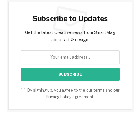
Subscribe to Updates
Get the latest creative news from SmartMag
about art & design.
By signing up, you agree to the our terms and our
Privacy Policy
agreement.