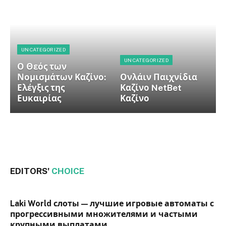
UNCATEGORIZED
UNCATEGORIZED
Ο Θεός των
Νομισμάτων Καζίνο:
Ονλάιν Παιχνίδια
Ελέγξις της
Καζίνο NetBet
Ευκαιρίας
Καζίνο
EDITORS'
CHOICE
Laki World слоты — лучшие игровые автоматы с
прогрессивными множителями и частыми
крупными выплатами