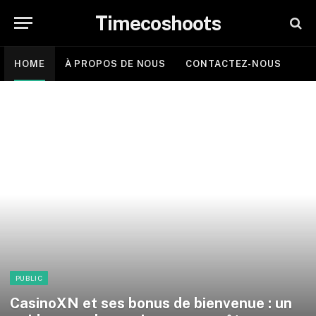
Timecoshoots
HOME
À PROPOS DE NOUS
CONTACTEZ-NOUS
PUBLIC
CasinoXN et ses bonus de bienvenue : un