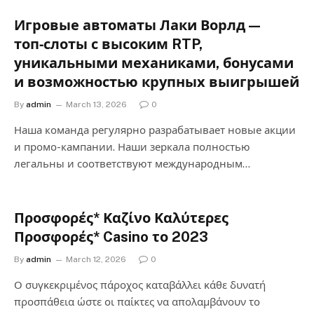
Игровые автоматы Лаки Ворлд —
топ‑слоты с высоким RTP,
уникальными механиками, бонусами
и возможностью крупных выигрышей
By
admin
March 13, 2026
0
Наша команда регулярно разрабатывает новые акции
и промо-кампании. Наши зеркала полностью
легальны и соответствуют международным…
Προσφορές* Καζίνο Καλύτερες
Προσφορές* Casino το 2023
By
admin
March 12, 2026
0
Ο συγκεκριμένος πάροχος καταβάλλει κάθε δυνατή
προσπάθεια ώστε οι παίκτες να απολαμβάνουν το