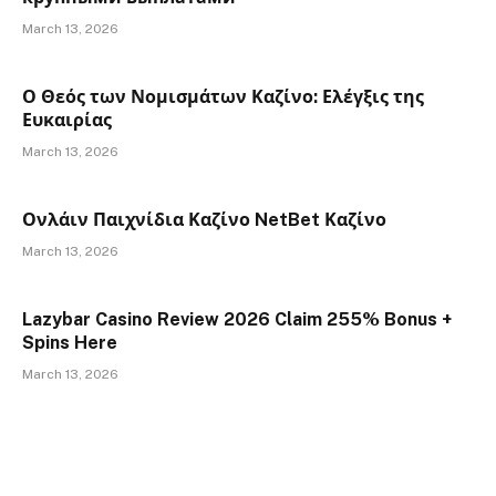
March 13, 2026
Ο Θεός των Νομισμάτων Καζίνο: Ελέγξις της
Ευκαιρίας
March 13, 2026
Ονλάιν Παιχνίδια Καζίνο NetBet Καζίνο
March 13, 2026
Lazybar Casino Review 2026 Claim 255% Bonus +
Spins Here
March 13, 2026