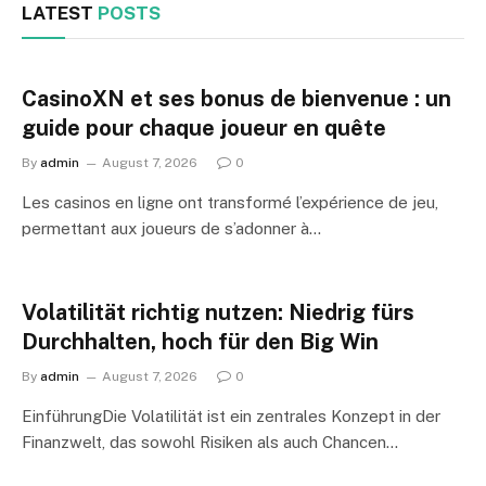
LATEST
POSTS
CasinoXN et ses bonus de bienvenue : un
guide pour chaque joueur en quête
By
admin
August 7, 2026
0
Les casinos en ligne ont transformé l’expérience de jeu,
permettant aux joueurs de s’adonner à…
Volatilität richtig nutzen: Niedrig fürs
Durchhalten, hoch für den Big Win
By
admin
August 7, 2026
0
EinführungDie Volatilität ist ein zentrales Konzept in der
Finanzwelt, das sowohl Risiken als auch Chancen…