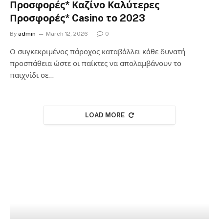
Προσφορές* Καζίνο Καλύτερες
Προσφορές* Casino το 2023
By
admin
March 12, 2026
0
Ο συγκεκριμένος πάροχος καταβάλλει κάθε δυνατή
προσπάθεια ώστε οι παίκτες να απολαμβάνουν το
παιχνίδι σε…
LOAD MORE