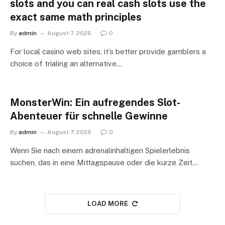
slots and you can real cash slots use the
exact same math principles
By
admin
August 7, 2026
0
For local casino web sites, it’s better provide gamblers a
choice of trialing an alternative…
MonsterWin: Ein aufregendes Slot-
Abenteuer für schnelle Gewinne
By
admin
August 7, 2026
0
Wenn Sie nach einem adrenalinhaltigen Spielerlebnis
suchen, das in eine Mittagspause oder die kurze Zeit…
LOAD MORE