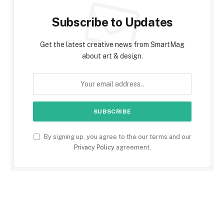
Subscribe to Updates
Get the latest creative news from SmartMag
about art & design.
By signing up, you agree to the our terms and our
Privacy Policy
agreement.