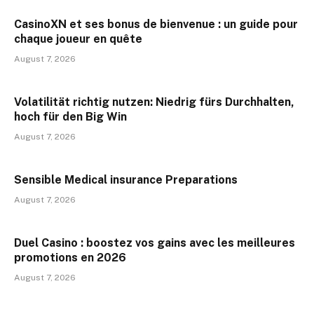
CasinoXN et ses bonus de bienvenue : un guide pour
chaque joueur en quête
August 7, 2026
Volatilität richtig nutzen: Niedrig fürs Durchhalten,
hoch für den Big Win
August 7, 2026
Sensible Medical insurance Preparations
August 7, 2026
Duel Casino : boostez vos gains avec les meilleures
promotions en 2026
August 7, 2026