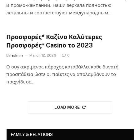
и промо-кампании. Наши зеркала полностью
легальны и соответствуют международным…
Προσφορές* Καζίνο Καλύτερες
Προσφορές* Casino το 2023
By
admin
March 12, 2026
0
Ο συγκεκριμένος πάροχος καταβάλλει κάθε δυνατή
προσπάθεια ώστε οι παίκτες να απολαμβάνουν το
παιχνίδι σε…
LOAD MORE
FAMILY & RELATIONS