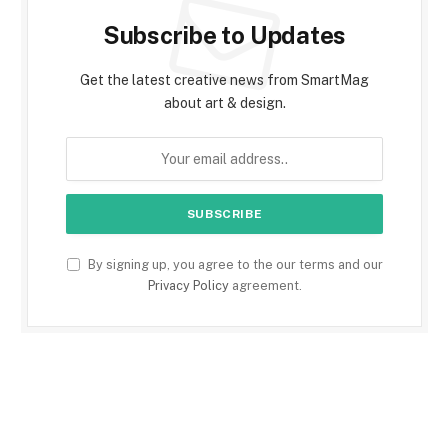
Subscribe to Updates
Get the latest creative news from SmartMag
about art & design.
By signing up, you agree to the our terms and our
Privacy Policy
agreement.