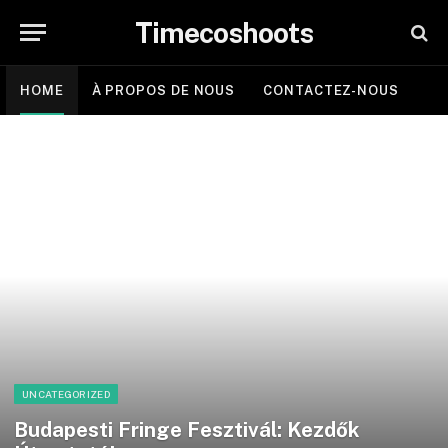
Timecoshoots
HOME
À PROPOS DE NOUS
CONTACTEZ-NOUS
UNCATEGORIZED
Budapesti Fringe Fesztivál: Kezdők