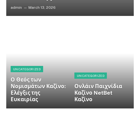
admin
March 13, 2026
UNCATEGORIZED
UNCATEGORIZED
Ο Θεός των
Νομισμάτων Καζίνο:
Ονλάιν Παιχνίδια
Ελέγξις της
Καζίνο NetBet
Ευκαιρίας
Καζίνο