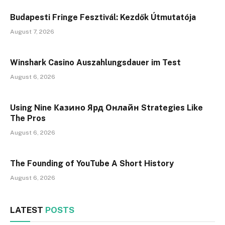
Budapesti Fringe Fesztivál: Kezdők Útmutatója
August 7, 2026
Winshark Casino Auszahlungsdauer im Test
August 6, 2026
Using Nine Казино Ярд Онлайн Strategies Like
The Pros
August 6, 2026
The Founding of YouTube A Short History
August 6, 2026
LATEST
POSTS