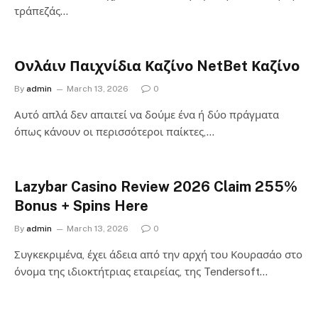
τράπεζάς…
Ονλάιν Παιχνίδια Καζίνο NetBet Καζίνο
By
admin
March 13, 2026
0
Αυτό απλά δεν απαιτεί να δούμε ένα ή δύο πράγματα
όπως κάνουν οι περισσότεροι παίκτες,…
Lazybar Casino Review 2026 Claim 255%
Bonus + Spins Here
By
admin
March 13, 2026
0
Συγκεκριμένα, έχει άδεια από την αρχή του Κουρασάο στο
όνομα της ιδιοκτήτριας εταιρείας, της Tendersoft…