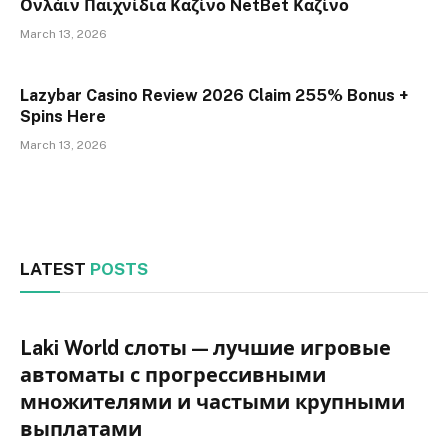
Ονλάιν Παιχνίδια Καζίνο NetBet Καζίνο
March 13, 2026
Lazybar Casino Review 2026 Claim 255% Bonus +
Spins Here
March 13, 2026
LATEST
POSTS
Laki World слоты — лучшие игровые
автоматы с прогрессивными
множителями и частыми крупными
выплатами