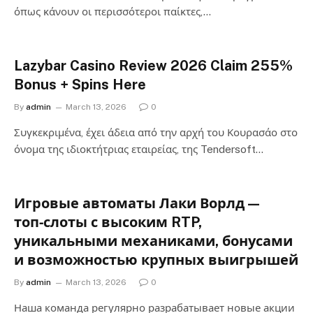
όπως κάνουν οι περισσότεροι παίκτες,…
Lazybar Casino Review 2026 Claim 255%
Bonus + Spins Here
By
admin
March 13, 2026
0
Συγκεκριμένα, έχει άδεια από την αρχή του Κουρασάο στο
όνομα της ιδιοκτήτριας εταιρείας, της Tendersoft…
Игровые автоматы Лаки Ворлд —
топ‑слоты с высоким RTP,
уникальными механиками, бонусами
и возможностью крупных выигрышей
By
admin
March 13, 2026
0
Наша команда регулярно разрабатывает новые акции