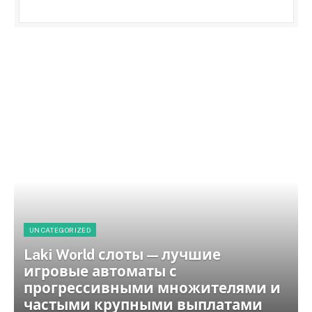
UNCATEGORIZED
Laki World слоты — лучшие
игровые автоматы с
прогрессивными множителями и
частыми крупными выплатами