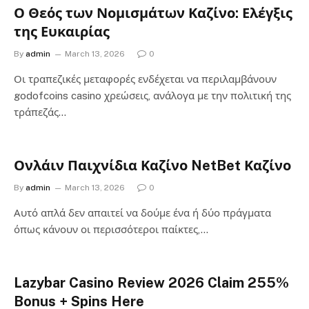
Ο Θεός των Νομισμάτων Καζίνο: Ελέγξις
της Ευκαιρίας
By
admin
March 13, 2026
0
Οι τραπεζικές μεταφορές ενδέχεται να περιλαμβάνουν
godofcoins casino χρεώσεις, ανάλογα με την πολιτική της
τράπεζάς…
Ονλάιν Παιχνίδια Καζίνο NetBet Καζίνο
By
admin
March 13, 2026
0
Αυτό απλά δεν απαιτεί να δούμε ένα ή δύο πράγματα
όπως κάνουν οι περισσότεροι παίκτες,…
Lazybar Casino Review 2026 Claim 255%
Bonus + Spins Here