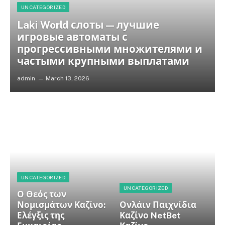
UNCATEGORIZED
Laki World слоты — лучшие
игровые автоматы с
прогрессивными множителями и
частыми крупными выплатами
admin
March 13, 2026
UNCATEGORIZED
UNCATEGORIZED
Ο Θεός των
Νομισμάτων Καζίνο:
Ονλάιν Παιχνίδια
Ελέγξις της
Καζίνο NetBet