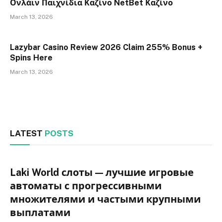
Ονλάιν Παιχνίδια Καζίνο NetBet Καζίνο
March 13, 2026
Lazybar Casino Review 2026 Claim 255% Bonus +
Spins Here
March 13, 2026
LATEST
POSTS
Laki World слоты — лучшие игровые
автоматы с прогрессивными
множителями и частыми крупными
выплатами