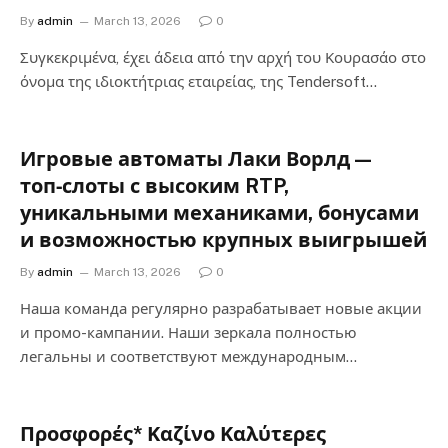
By
admin
March 13, 2026
0
Συγκεκριμένα, έχει άδεια από την αρχή του Κουρασάο στο
όνομα της ιδιοκτήτριας εταιρείας, της Tendersoft…
Игровые автоматы Лаки Ворлд —
топ‑слоты с высоким RTP,
уникальными механиками, бонусами
и возможностью крупных выигрышей
By
admin
March 13, 2026
0
Наша команда регулярно разрабатывает новые акции
и промо-кампании. Наши зеркала полностью
легальны и соответствуют международным…
Προσφορές* Καζίνο Καλύτερες