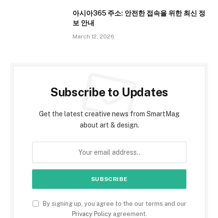
아시아365 주소: 안전한 접속을 위한 최신 정
보 안내
March 12, 2026
Subscribe to Updates
Get the latest creative news from SmartMag
about art & design.
By signing up, you agree to the our terms and our
Privacy Policy
agreement.