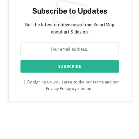
Subscribe to Updates
Get the latest creative news from SmartMag
about art & design.
By signing up, you agree to the our terms and our
Privacy Policy
agreement.