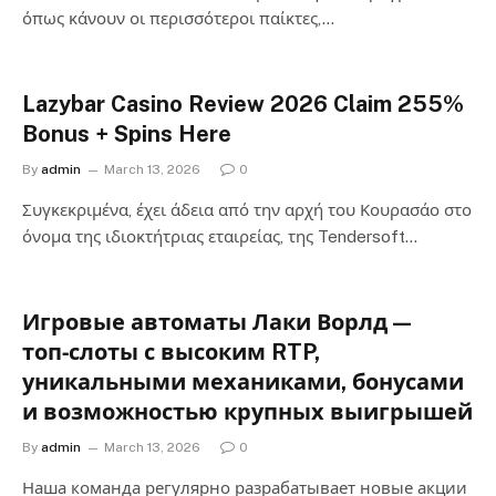
όπως κάνουν οι περισσότεροι παίκτες,…
Lazybar Casino Review 2026 Claim 255%
Bonus + Spins Here
By
admin
March 13, 2026
0
Συγκεκριμένα, έχει άδεια από την αρχή του Κουρασάο στο
όνομα της ιδιοκτήτριας εταιρείας, της Tendersoft…
Игровые автоматы Лаки Ворлд —
топ‑слоты с высоким RTP,
уникальными механиками, бонусами
и возможностью крупных выигрышей
By
admin
March 13, 2026
0
Наша команда регулярно разрабатывает новые акции