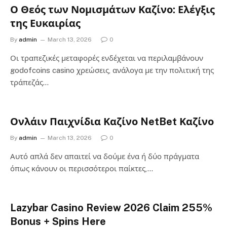
Ο Θεός των Νομισμάτων Καζίνο: Ελέγξις
της Ευκαιρίας
By
admin
March 13, 2026
0
Οι τραπεζικές μεταφορές ενδέχεται να περιλαμβάνουν
godofcoins casino χρεώσεις, ανάλογα με την πολιτική της
τράπεζάς…
Ονλάιν Παιχνίδια Καζίνο NetBet Καζίνο
By
admin
March 13, 2026
0
Αυτό απλά δεν απαιτεί να δούμε ένα ή δύο πράγματα
όπως κάνουν οι περισσότεροι παίκτες,…
Lazybar Casino Review 2026 Claim 255%
Bonus + Spins Here