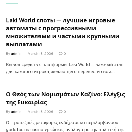
Laki World слоты — лучшие игровые
автоматы с прогрессивными
множителями и частыми крупными
выплатами
By
admin
March 13, 2026
0
Вывод средств с платформы Laki World — важный этап
для каждого игрока, желающего перевести свои…
Ο Θεός των Νομισμάτων Καζίνο: Ελέγξις
της Ευκαιρίας
By
admin
March 13, 2026
0
Οι τραπεζικές μεταφορές ενδέχεται να περιλαμβάνουν
godofcoins casino χρεώσεις, ανάλογα με την πολιτική της