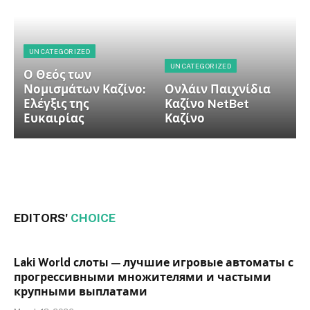
UNCATEGORIZED
UNCATEGORIZED
Ο Θεός των
Νομισμάτων Καζίνο:
Ονλάιν Παιχνίδια
Ελέγξις της
Καζίνο NetBet
Ευκαιρίας
Καζίνο
EDITORS'
CHOICE
Laki World слоты — лучшие игровые автоматы с
прогрессивными множителями и частыми
крупными выплатами