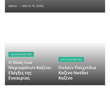
admin
March 13, 2026
UNCATEGORIZED
UNCATEGORIZED
Ο Θεός των
Νομισμάτων Καζίνο:
Ονλάιν Παιχνίδια
Ελέγξις της
Καζίνο NetBet
Ευκαιρίας
Καζίνο