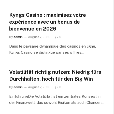
Kyngs Casino : maximisez votre
expérience avec un bonus de
bienvenue en 2026
By
admin
August 7, 2026
0
Dans le paysage dynamique des casinos en ligne,
Kyngs Casino se distingue par ses offres…
Volatilität richtig nutzen: Niedrig fürs
Durchhalten, hoch für den Big Win
By
admin
August 7, 2026
0
EinführungDie Volatilität ist ein zentrales Konzept in
der Finanzwelt, das sowohl Risiken als auch Chancen…