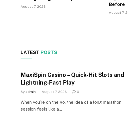
Before
August 7, 2026
August 7, 
LATEST
POSTS
MaxiSpin Casino – Quick‑Hit Slots and
Lightning‑Fast Play
By
admin
August 7, 2026
0
When you’re on the go, the idea of a long marathon
session feels like a…