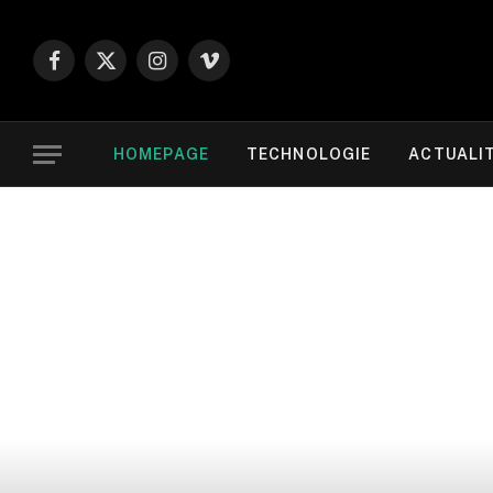
Facebook
X
Instagram
Vimeo
(Twitter)
HOMEPAGE
TECHNOLOGIE
ACTUALI