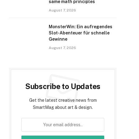
same math principles
August 7, 2026
MonsterWin: Ein aufregendes
Slot-Abenteuer für schnelle
Gewinne
August 7, 2026
Subscribe to Updates
Get the latest creative news from
SmartMag about art & design.