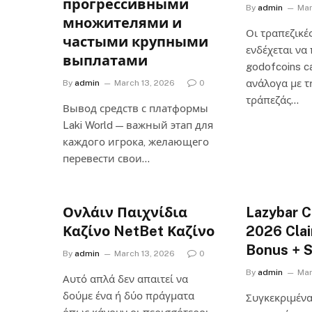
прогрессивными
By
admin
Mar
множителями и
Οι τραπεζικέ
частыми крупными
ενδέχεται να
выплатами
godofcoins ca
ανάλογα με τ
By
admin
March 13, 2026
0
τράπεζάς…
Вывод средств с платформы
Laki World — важный этап для
каждого игрока, желающего
перевести свои…
Ονλάιν Παιχνίδια
Lazybar C
Καζίνο NetBet Καζίνο
2026 Cla
Bonus + S
By
admin
March 13, 2026
0
By
admin
Mar
Αυτό απλά δεν απαιτεί να
δούμε ένα ή δύο πράγματα
Συγκεκριμένα,