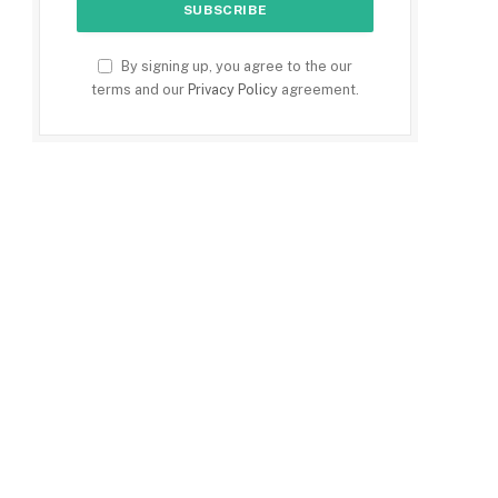
By signing up, you agree to the our
terms and our
Privacy Policy
agreement.