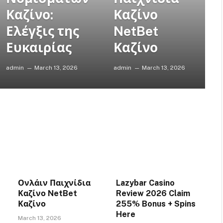
Καζίνο:
Καζίνο
Ελέγξις της
NetBet
Ευκαιρίας
Καζίνο
admin
March 13, 2026
admin
March 13, 2026
Ονλάιν Παιχνίδια
Lazybar Casino
Καζίνο NetBet
Review 2026 Claim
Καζίνο
255% Bonus + Spins
Here
March 13, 2026