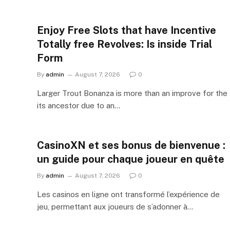
Enjoy Free Slots that have Incentive
Totally free Revolves: Is inside Trial
Form
By
admin
August 7, 2026
0
Larger Trout Bonanza is more than an improve for the
its ancestor due to an…
CasinoXN et ses bonus de bienvenue :
un guide pour chaque joueur en quête
By
admin
August 7, 2026
0
Les casinos en ligne ont transformé l’expérience de
jeu, permettant aux joueurs de s’adonner à…