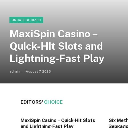
UNCATEGORIZED
MaxiSpin Casino –
Quick‑Hit Slots and
Lightning‑Fast Play
admin
August 7, 2026
EDITORS'
CHOICE
MaxiSpin Casino – Quick‑Hit Slots
Six Met
and Lightning‑Fast Play
Зеркало