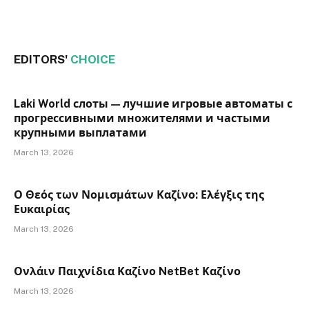
EDITORS'
CHOICE
Laki World слоты — лучшие игровые автоматы с
прогрессивными множителями и частыми
крупными выплатами
March 13, 2026
Ο Θεός των Νομισμάτων Καζίνο: Ελέγξις της
Ευκαιρίας
March 13, 2026
Ονλάιν Παιχνίδια Καζίνο NetBet Καζίνο
March 13, 2026