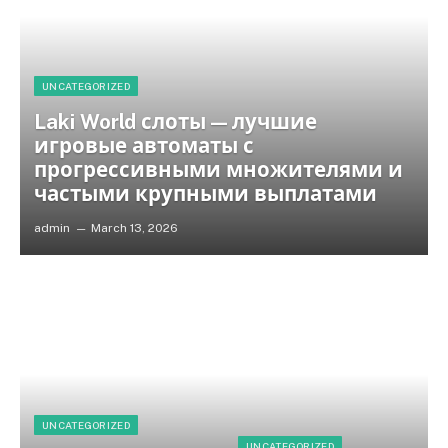
UNCATEGORIZED
Laki World слоты — лучшие
игровые автоматы с
прогрессивными множителями и
частыми крупными выплатами
admin
March 13, 2026
UNCATEGORIZED
UNCATEGORIZED