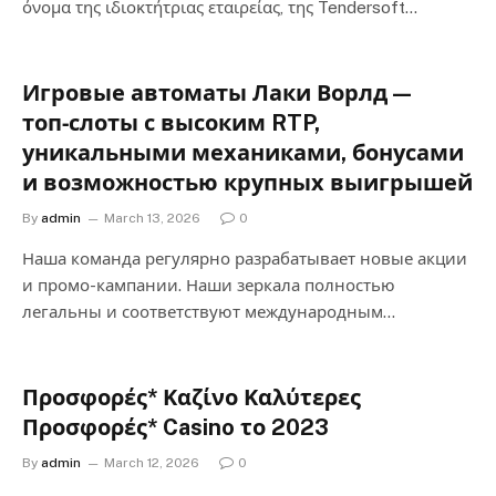
όνομα της ιδιοκτήτριας εταιρείας, της Tendersoft…
Игровые автоматы Лаки Ворлд —
топ‑слоты с высоким RTP,
уникальными механиками, бонусами
и возможностью крупных выигрышей
By
admin
March 13, 2026
0
Наша команда регулярно разрабатывает новые акции
и промо-кампании. Наши зеркала полностью
легальны и соответствуют международным…
Προσφορές* Καζίνο Καλύτερες
Προσφορές* Casino το 2023
By
admin
March 12, 2026
0