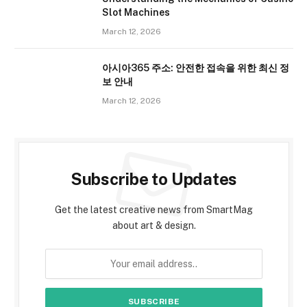
Slot Machines
March 12, 2026
아시아365 주소: 안전한 접속을 위한 최신 정
보 안내
March 12, 2026
Subscribe to Updates
Get the latest creative news from SmartMag
about art & design.