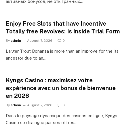
активных бонусов, не отыгранных…
Enjoy Free Slots that have Incentive
Totally free Revolves: Is inside Trial Form
By
admin
August 7, 2026
0
Larger Trout Bonanza is more than an improve for the its
ancestor due to an…
Kyngs Casino : maximisez votre
expérience avec un bonus de bienvenue
en 2026
By
admin
August 7, 2026
0
Dans le paysage dynamique des casinos en ligne, Kyngs
Casino se distingue par ses offres…