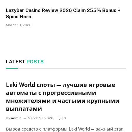
Lazybar Casino Review 2026 Claim 255% Bonus +
Spins Here
March 13, 2026
LATEST
POSTS
Laki World слоты — лучшие игровые
автоматы с прогрессивными
множителями и частыми крупными
выплатами
By
admin
March 13, 2026
0
Вывод средств с платформы Laki World — важный этап