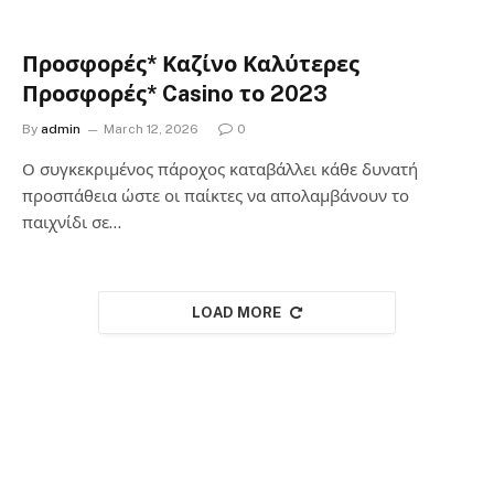
Προσφορές* Καζίνο Καλύτερες
Προσφορές* Casino το 2023
By
admin
March 12, 2026
0
Ο συγκεκριμένος πάροχος καταβάλλει κάθε δυνατή
προσπάθεια ώστε οι παίκτες να απολαμβάνουν το
παιχνίδι σε…
LOAD MORE