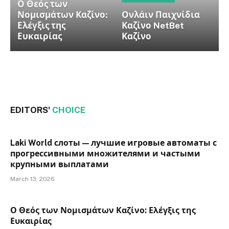
Ο Θεός των
Νομισμάτων Καζίνο:
Ονλάιν Παιχνίδια
Ελέγξις της
Καζίνο NetBet
Ευκαιρίας
Καζίνο
EDITORS'
CHOICE
Laki World слоты — лучшие игровые автоматы с
прогрессивными множителями и частыми
крупными выплатами
March 13, 2026
Ο Θεός των Νομισμάτων Καζίνο: Ελέγξις της
Ευκαιρίας