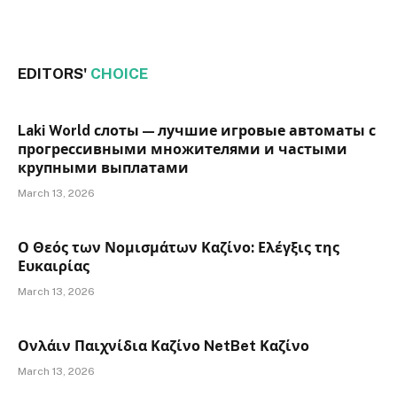
EDITORS'
CHOICE
Laki World слоты — лучшие игровые автоматы с
прогрессивными множителями и частыми
крупными выплатами
March 13, 2026
Ο Θεός των Νομισμάτων Καζίνο: Ελέγξις της
Ευκαιρίας
March 13, 2026
Ονλάιν Παιχνίδια Καζίνο NetBet Καζίνο
March 13, 2026