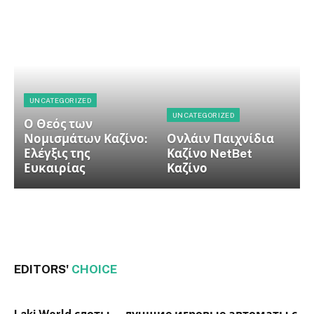
UNCATEGORIZED
UNCATEGORIZED
Ο Θεός των
Νομισμάτων Καζίνο:
Ονλάιν Παιχνίδια
Ελέγξις της
Καζίνο NetBet
Ευκαιρίας
Καζίνο
EDITORS'
CHOICE