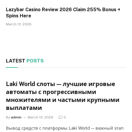
Lazybar Casino Review 2026 Claim 255% Bonus +
Spins Here
March 13, 2026
LATEST
POSTS
Laki World слоты — лучшие игровые
автоматы с прогрессивными
множителями и частыми крупными
выплатами
By
admin
March 13, 2026
0
Вывод средств с платформы Laki World — важный этап