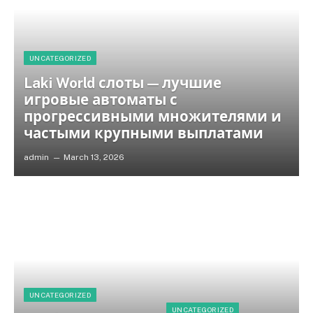
UNCATEGORIZED
Laki World слоты — лучшие
игровые автоматы с
прогрессивными множителями и
частыми крупными выплатами
admin
March 13, 2026
UNCATEGORIZED
UNCATEGORIZED