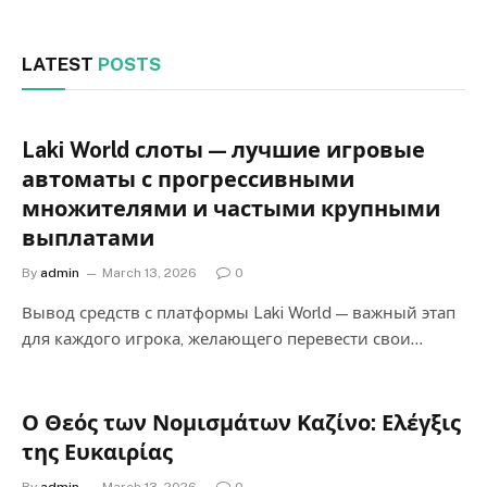
LATEST
POSTS
Laki World слоты — лучшие игровые
автоматы с прогрессивными
множителями и частыми крупными
выплатами
By
admin
March 13, 2026
0
Вывод средств с платформы Laki World — важный этап
для каждого игрока, желающего перевести свои…
Ο Θεός των Νομισμάτων Καζίνο: Ελέγξις
της Ευκαιρίας