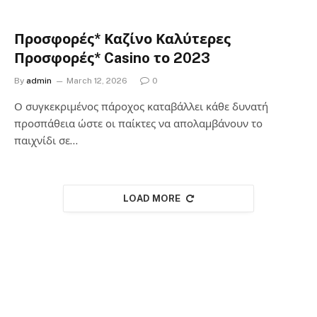
Προσφορές* Καζίνο Καλύτερες
Προσφορές* Casino το 2023
By
admin
March 12, 2026
0
Ο συγκεκριμένος πάροχος καταβάλλει κάθε δυνατή
προσπάθεια ώστε οι παίκτες να απολαμβάνουν το
παιχνίδι σε…
LOAD MORE