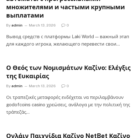
множителями и частыми крупными
выплатами
By
admin
March 13, 2026
0
Вывод средств с платформы Laki World — важный этап
для каждого игрока, желающего перевести свои…
Ο Θεός των Νομισμάτων Καζίνο: Ελέγξις
της Ευκαιρίας
By
admin
March 13, 2026
0
Οι τραπεζικές μεταφορές ενδέχεται να περιλαμβάνουν
godofcoins casino χρεώσεις, ανάλογα με την πολιτική της
τράπεζάς…
Ονλάιν Παιχνίδια Καζίνο NetBet Καζίνο