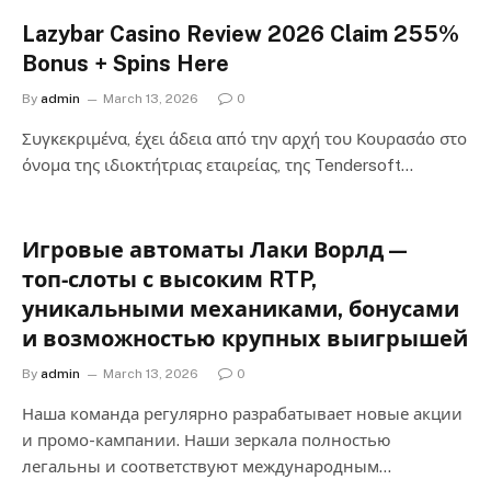
Lazybar Casino Review 2026 Claim 255%
Bonus + Spins Here
By
admin
March 13, 2026
0
Συγκεκριμένα, έχει άδεια από την αρχή του Κουρασάο στο
όνομα της ιδιοκτήτριας εταιρείας, της Tendersoft…
Игровые автоматы Лаки Ворлд —
топ‑слоты с высоким RTP,
уникальными механиками, бонусами
и возможностью крупных выигрышей
By
admin
March 13, 2026
0
Наша команда регулярно разрабатывает новые акции
и промо-кампании. Наши зеркала полностью
легальны и соответствуют международным…