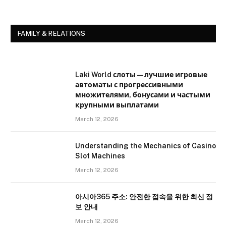
FAMILY & RELATIONS
Laki World слоты — лучшие игровые
автоматы с прогрессивными
множителями, бонусами и частыми
крупными выплатами
March 12, 2026
Understanding the Mechanics of Casino
Slot Machines
March 12, 2026
아시아365 주소: 안전한 접속을 위한 최신 정
보 안내
March 12, 2026