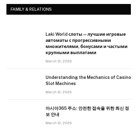
FAMILY & RELATIONS
Laki World слоты — лучшие игровые
автоматы с прогрессивными
множителями, бонусами и частыми
крупными выплатами
March 12, 2026
Understanding the Mechanics of Casino
Slot Machines
March 12, 2026
아시아365 주소: 안전한 접속을 위한 최신 정
보 안내
March 12, 2026