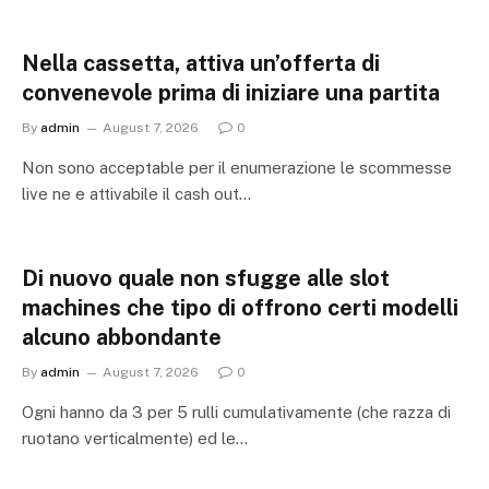
Nella cassetta, attiva un’offerta di
convenevole prima di iniziare una partita
By
admin
August 7, 2026
0
Non sono acceptable per il enumerazione le scommesse
live ne e attivabile il cash out…
Di nuovo quale non sfugge alle slot
machines che tipo di offrono certi modelli
alcuno abbondante
By
admin
August 7, 2026
0
Ogni hanno da 3 per 5 rulli cumulativamente (che razza di
ruotano verticalmente) ed le…