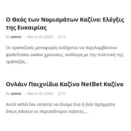
Ο Θεός των Νομισμάτων Καζίνο: Ελέγξις
της Ευκαιρίας
By
admin
March 13, 2026
0
Οι τραπεζικές μεταφορές ενδέχεται να περιλαμβάνουν
godofcoins casino χρεώσεις, ανάλογα με την πολιτική της
τράπεζάς…
Ονλάιν Παιχνίδια Καζίνο NetBet Καζίνο
By
admin
March 13, 2026
0
Αυτό απλά δεν απαιτεί να δούμε ένα ή δύο πράγματα
όπως κάνουν οι περισσότεροι παίκτες,…