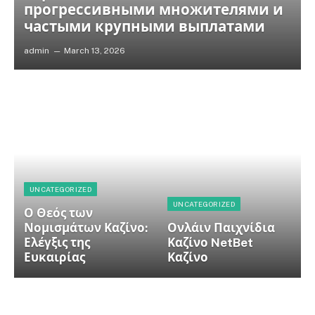
прогрессивными множителями и
частыми крупными выплатами
admin
March 13, 2026
UNCATEGORIZED
UNCATEGORIZED
Ο Θεός των
Νομισμάτων Καζίνο:
Ονλάιν Παιχνίδια
Ελέγξις της
Καζίνο NetBet
Ευκαιρίας
Καζίνο