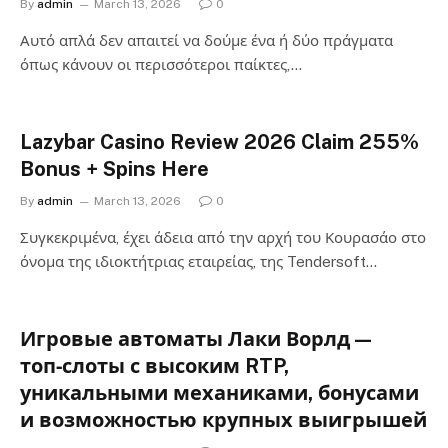
By
admin
March 13, 2026
0
Αυτό απλά δεν απαιτεί να δούμε ένα ή δύο πράγματα
όπως κάνουν οι περισσότεροι παίκτες,…
Lazybar Casino Review 2026 Claim 255%
Bonus + Spins Here
By
admin
March 13, 2026
0
Συγκεκριμένα, έχει άδεια από την αρχή του Κουρασάο στο
όνομα της ιδιοκτήτριας εταιρείας, της Tendersoft…
Игровые автоматы Лаки Ворлд —
топ‑слоты с высоким RTP,
уникальными механиками, бонусами
и возможностью крупных выигрышей