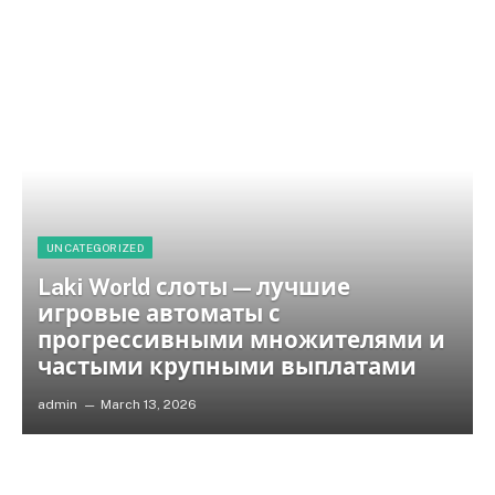
UNCATEGORIZED
Laki World слоты — лучшие
игровые автоматы с
прогрессивными множителями и
частыми крупными выплатами
admin
March 13, 2026