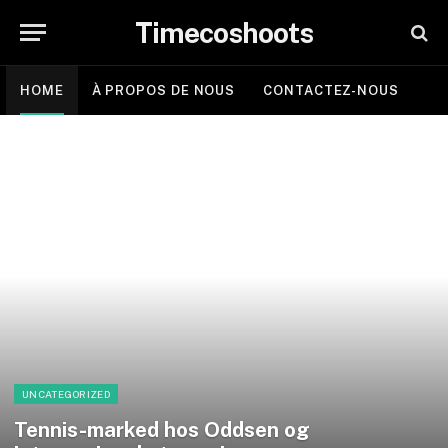
Timecoshoots
HOME
À PROPOS DE NOUS
CONTACTEZ-NOUS
UNCATEGORIZED
Tennis-marked hos Oddsen og