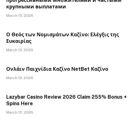
прогрессивными множителями и частыми
крупными выплатами
March 13, 2026
Ο Θεός των Νομισμάτων Καζίνο: Ελέγξις της
Ευκαιρίας
March 13, 2026
Ονλάιν Παιχνίδια Καζίνο NetBet Καζίνο
March 13, 2026
Lazybar Casino Review 2026 Claim 255% Bonus +
Spins Here
March 13, 2026