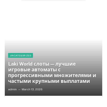
UNCATEGORIZED
Laki World слоты — лучшие
игровые автоматы с
прогрессивными множителями и
частыми крупными выплатами
admin
March 13, 2026