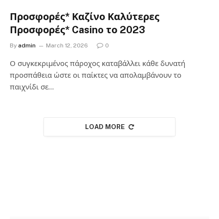
Προσφορές* Καζίνο Καλύτερες
Προσφορές* Casino το 2023
By
admin
March 12, 2026
0
Ο συγκεκριμένος πάροχος καταβάλλει κάθε δυνατή
προσπάθεια ώστε οι παίκτες να απολαμβάνουν το
παιχνίδι σε…
LOAD MORE