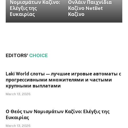
Νομισμάτων Καζίνο:
Ονλάιν Παιχνίδια
Ελέγξις της
Καζίνο NetBet
Ευκαιρίας
Καζίνο
EDITORS'
CHOICE
Laki World слоты — лучшие игровые автоматы с
прогрессивными множителями и частыми
крупными выплатами
March 13, 2026
Ο Θεός των Νομισμάτων Καζίνο: Ελέγξις της
Ευκαιρίας
March 13, 2026