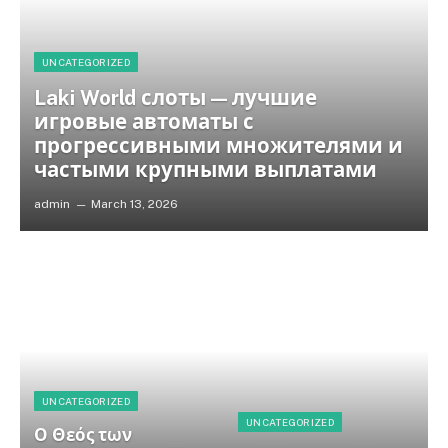
UNCATEGORIZED
Laki World слоты — лучшие
игровые автоматы с
прогрессивными множителями и
частыми крупными выплатами
admin
March 13, 2026
UNCATEGORIZED
UNCATEGORIZED
Ο Θεός των