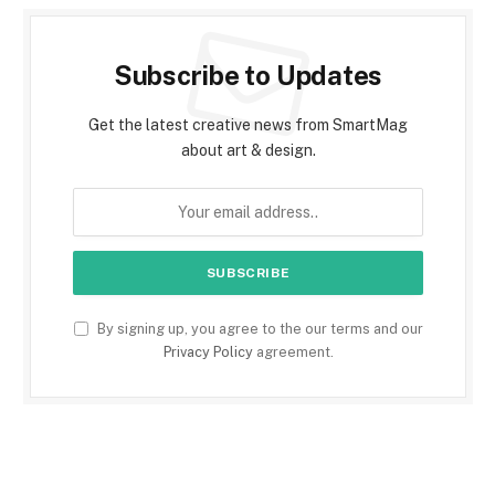
Subscribe to Updates
Get the latest creative news from SmartMag
about art & design.
By signing up, you agree to the our terms and our
Privacy Policy
agreement.