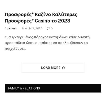
Προσφορές* Καζίνο Καλύτερες
Προσφορές* Casino το 2023
By
admin
March 12, 2026
0
Ο συγκεκριμένος πάροχος καταβάλλει κάθε δυνατή
προσπάθεια ώστε οι παίκτες να απολαμβάνουν το
παιχνίδι σε…
LOAD MORE
FAMILY & RELATIONS