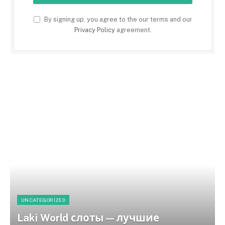
By signing up, you agree to the our terms and our
Privacy Policy
agreement.
UNCATEGORIZED
Laki World слоты — лучшие