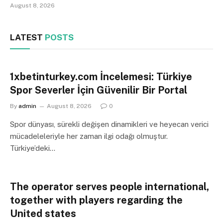
August 8, 2026
LATEST
POSTS
1xbetinturkey.com İncelemesi: Türkiye
Spor Severler İçin Güvenilir Bir Portal
By
admin
August 8, 2026
0
Spor dünyası, sürekli değişen dinamikleri ve heyecan verici
mücadeleleriyle her zaman ilgi odağı olmuştur.
Türkiye’deki…
The operator serves people international,
together with players regarding the
United states