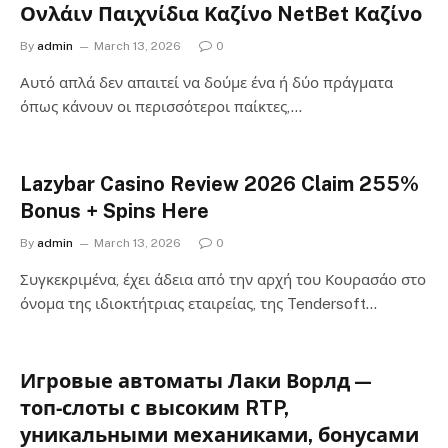
Ονλάιν Παιχνίδια Καζίνο NetBet Καζίνο
By
admin
March 13, 2026
0
Αυτό απλά δεν απαιτεί να δούμε ένα ή δύο πράγματα
όπως κάνουν οι περισσότεροι παίκτες,…
Lazybar Casino Review 2026 Claim 255%
Bonus + Spins Here
By
admin
March 13, 2026
0
Συγκεκριμένα, έχει άδεια από την αρχή του Κουρασάο στο
όνομα της ιδιοκτήτριας εταιρείας, της Tendersoft…
Игровые автоматы Лаки Ворлд —
топ‑слоты с высоким RTP,
уникальными механиками, бонусами