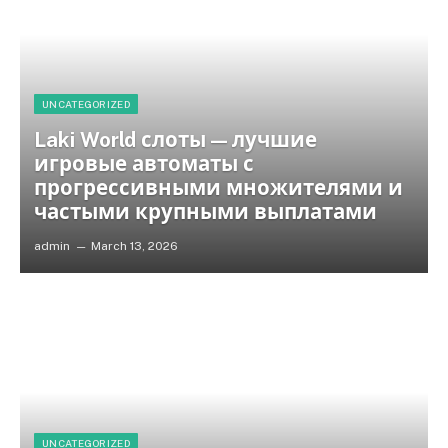
UNCATEGORIZED
Laki World слоты — лучшие
игровые автоматы с
прогрессивными множителями и
частыми крупными выплатами
admin
March 13, 2026
UNCATEGORIZED