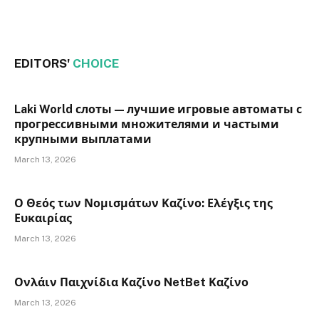
EDITORS'
CHOICE
Laki World слоты — лучшие игровые автоматы с
прогрессивными множителями и частыми
крупными выплатами
March 13, 2026
Ο Θεός των Νομισμάτων Καζίνο: Ελέγξις της
Ευκαιρίας
March 13, 2026
Ονλάιν Παιχνίδια Καζίνο NetBet Καζίνο
March 13, 2026