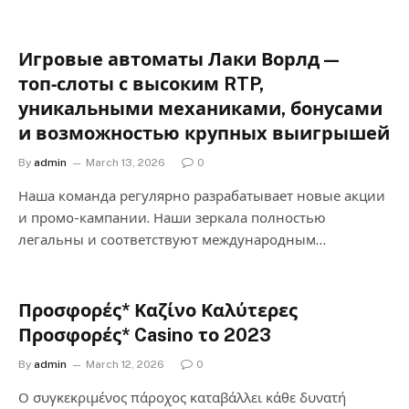
Игровые автоматы Лаки Ворлд —
топ‑слоты с высоким RTP,
уникальными механиками, бонусами
и возможностью крупных выигрышей
By
admin
March 13, 2026
0
Наша команда регулярно разрабатывает новые акции
и промо-кампании. Наши зеркала полностью
легальны и соответствуют международным…
Προσφορές* Καζίνο Καλύτερες
Προσφορές* Casino το 2023
By
admin
March 12, 2026
0
Ο συγκεκριμένος πάροχος καταβάλλει κάθε δυνατή