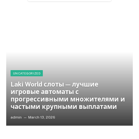
UNCATEGORIZED
Laki World слоты — лучшие
игровые автоматы с
прогрессивными множителями и
частыми крупными выплатами
admin
March 13, 2026