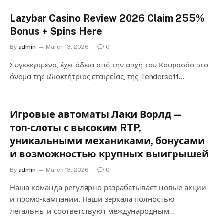
Lazybar Casino Review 2026 Claim 255%
Bonus + Spins Here
By
admin
March 13, 2026
0
Συγκεκριμένα, έχει άδεια από την αρχή του Κουρασάο στο
όνομα της ιδιοκτήτριας εταιρείας, της Tendersoft…
Игровые автоматы Лаки Ворлд —
топ‑слоты с высоким RTP,
уникальными механиками, бонусами
и возможностью крупных выигрышей
By
admin
March 13, 2026
0
Наша команда регулярно разрабатывает новые акции
и промо-кампании. Наши зеркала полностью
легальны и соответствуют международным…