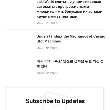
Laki World слоты — лучшие игровые
автоматы с прогрессивными
множителями, бонусами и частыми
крупными выплатами
March 12, 2026
Understanding the Mechanics of Casino
Slot Machines
March 12, 2026
아시아365 주소: 안전한 접속을 위한 최신 정
보 안내
March 12, 2026
Subscribe to Updates