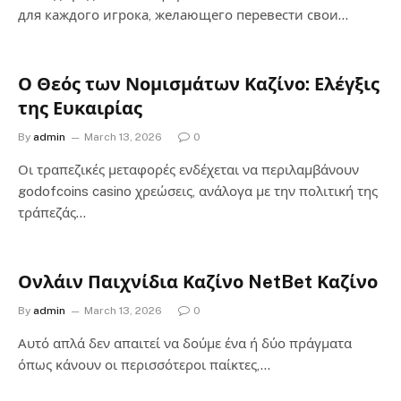
для каждого игрока, желающего перевести свои…
Ο Θεός των Νομισμάτων Καζίνο: Ελέγξις
της Ευκαιρίας
By
admin
March 13, 2026
0
Οι τραπεζικές μεταφορές ενδέχεται να περιλαμβάνουν
godofcoins casino χρεώσεις, ανάλογα με την πολιτική της
τράπεζάς…
Ονλάιν Παιχνίδια Καζίνο NetBet Καζίνο
By
admin
March 13, 2026
0
Αυτό απλά δεν απαιτεί να δούμε ένα ή δύο πράγματα
όπως κάνουν οι περισσότεροι παίκτες,…