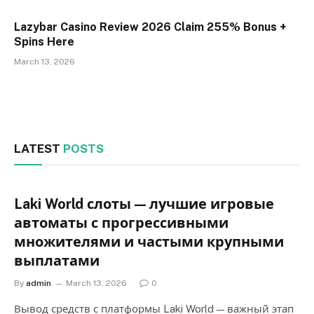
Lazybar Casino Review 2026 Claim 255% Bonus +
Spins Here
March 13, 2026
LATEST
POSTS
Laki World слоты — лучшие игровые
автоматы с прогрессивными
множителями и частыми крупными
выплатами
By
admin
March 13, 2026
0
Вывод средств с платформы Laki World — важный этап