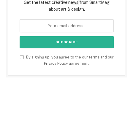
Get the latest creative news from SmartMag
about art & design.
By signing up, you agree to the our terms and our
Privacy Policy
agreement.