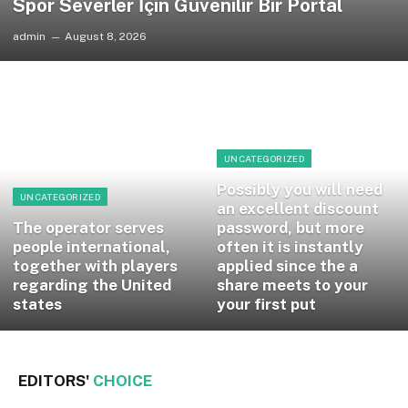
Spor Severler İçin Güvenilir Bir Portal
admin
August 8, 2026
UNCATEGORIZED
Possibly you will need
UNCATEGORIZED
an excellent discount
The operator serves
password, but more
people international,
often it is instantly
together with players
applied since the a
regarding the United
share meets to your
states
your first put
EDITORS'
CHOICE