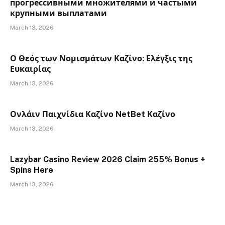
прогрессивными множителями и частыми
крупными выплатами
March 13, 2026
Ο Θεός των Νομισμάτων Καζίνο: Ελέγξις της
Ευκαιρίας
March 13, 2026
Ονλάιν Παιχνίδια Καζίνο NetBet Καζίνο
March 13, 2026
Lazybar Casino Review 2026 Claim 255% Bonus +
Spins Here
March 13, 2026