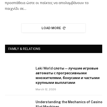
προσπάθεια ώστε οι παίκτες να απολαμβάνουν το
παιχνίδι σε…
LOAD MORE
FAMILY & RELATIONS
Laki World слоты — лучшие игровые
автоматы с прогрессивными
множителями, бонусами и частыми
крупными выплатами
March 12, 2026
Understanding the Mechanics of Casino
Slot Machines