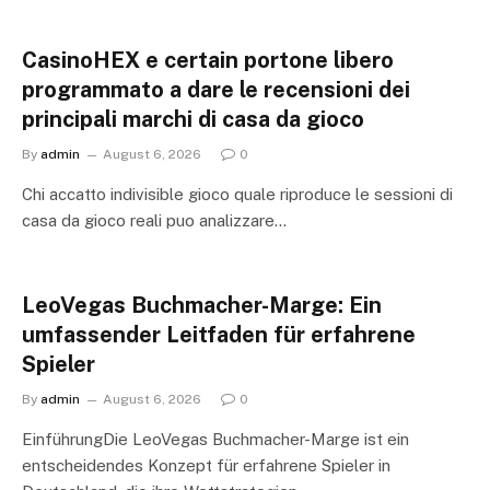
CasinoHEX e certain portone libero
programmato a dare le recensioni dei
principali marchi di casa da gioco
By
admin
August 6, 2026
0
Chi accatto indivisible gioco quale riproduce le sessioni di
casa da gioco reali puo analizzare…
LeoVegas Buchmacher-Marge: Ein
umfassender Leitfaden für erfahrene
Spieler
By
admin
August 6, 2026
0
EinführungDie LeoVegas Buchmacher-Marge ist ein
entscheidendes Konzept für erfahrene Spieler in