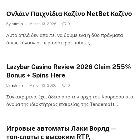
Ονλάιν Παιχνίδια Καζίνο NetBet Καζίνο
By
admin
March 13, 2026
0
Αυτό απλά δεν απαιτεί να δούμε ένα ή δύο πράγματα
όπως κάνουν οι περισσότεροι παίκτες,…
Lazybar Casino Review 2026 Claim 255%
Bonus + Spins Here
By
admin
March 13, 2026
0
Συγκεκριμένα, έχει άδεια από την αρχή του Κουρασάο στο
όνομα της ιδιοκτήτριας εταιρείας, της Tendersoft…
Игровые автоматы Лаки Ворлд —
топ‑слоты с высоким RTP,