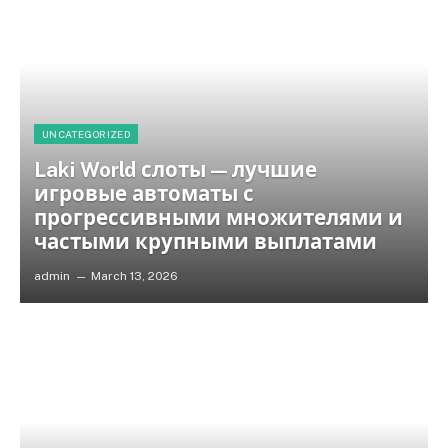
UNCATEGORIZED
Laki World слоты — лучшие
игровые автоматы с
прогрессивными множителями и
частыми крупными выплатами
admin
March 13, 2026