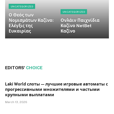
UNCATEGORIZED
UNCATEGORIZED
Ο Θεός των
Νομισμάτων Καζίνο:
Ονλάιν Παιχνίδια
Ελέγξις της
Καζίνο NetBet
Ευκαιρίας
Καζίνο
EDITORS'
CHOICE
Laki World слоты — лучшие игровые автоматы с
прогрессивными множителями и частыми
крупными выплатами
March 13, 2026