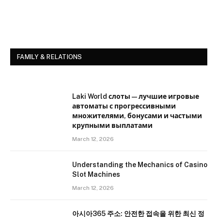
FAMILY & RELATIONS
Laki World слоты — лучшие игровые
автоматы с прогрессивными
множителями, бонусами и частыми
крупными выплатами
March 12, 2026
Understanding the Mechanics of Casino
Slot Machines
March 12, 2026
아시아365 주소: 안전한 접속을 위한 최신 정