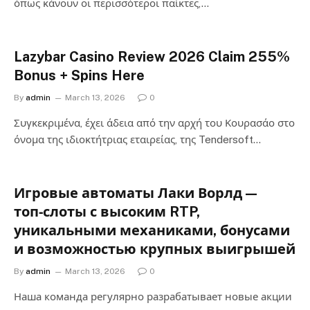
όπως κάνουν οι περισσότεροι παίκτες,…
Lazybar Casino Review 2026 Claim 255%
Bonus + Spins Here
By
admin
March 13, 2026
0
Συγκεκριμένα, έχει άδεια από την αρχή του Κουρασάο στο
όνομα της ιδιοκτήτριας εταιρείας, της Tendersoft…
Игровые автоматы Лаки Ворлд —
топ‑слоты с высоким RTP,
уникальными механиками, бонусами
и возможностью крупных выигрышей
By
admin
March 13, 2026
0
Наша команда регулярно разрабатывает новые акции