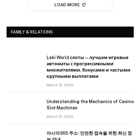
LOAD MORE
FAMILY & RELATIONS
Laki World слоты — лучшие игровые
автоматы с прогрессивными
множителями, бонусами и частыми
крупными выплатами
March 12, 2026
Understanding the Mechanics of Casino
Slot Machines
March 12, 2026
아시아365 주소: 안전한 접속을 위한 최신 정
보 안내