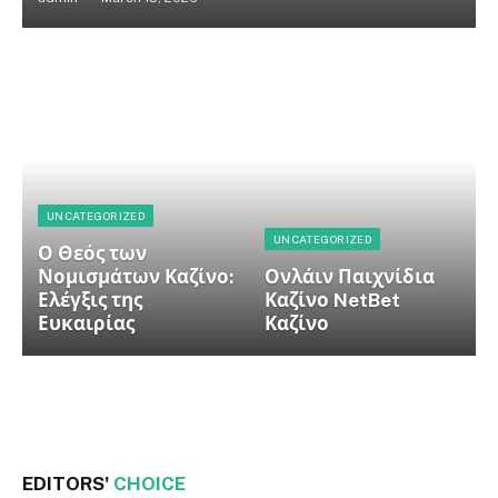
UNCATEGORIZED
UNCATEGORIZED
Ο Θεός των
Νομισμάτων Καζίνο:
Ονλάιν Παιχνίδια
Ελέγξις της
Καζίνο NetBet
Ευκαιρίας
Καζίνο
EDITORS'
CHOICE