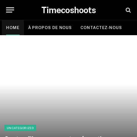
Timecoshoots
HOME
À PROPOS DE NOUS
CONTACTEZ-NOUS
UNCATEGORIZED