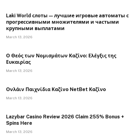
Laki World слоты — лучшие игровые автоматы с
прогрессивными множителями и частыми
крупными выплатами
March 13, 2026
Ο Θεός των Νομισμάτων Καζίνο: Ελέγξις της
Ευκαιρίας
March 13, 2026
Ονλάιν Παιχνίδια Καζίνο NetBet Καζίνο
March 13, 2026
Lazybar Casino Review 2026 Claim 255% Bonus +
Spins Here
March 13, 2026