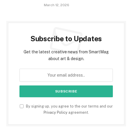
March 12, 2026
Subscribe to Updates
Get the latest creative news from SmartMag
about art & design.
By signing up, you agree to the our terms and our
Privacy Policy
agreement.