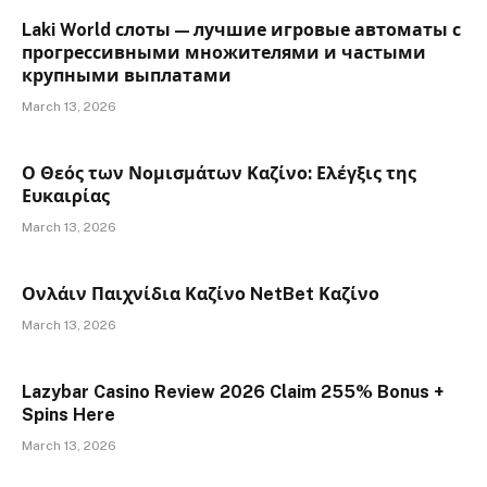
Laki World слоты — лучшие игровые автоматы с
прогрессивными множителями и частыми
крупными выплатами
March 13, 2026
Ο Θεός των Νομισμάτων Καζίνο: Ελέγξις της
Ευκαιρίας
March 13, 2026
Ονλάιν Παιχνίδια Καζίνο NetBet Καζίνο
March 13, 2026
Lazybar Casino Review 2026 Claim 255% Bonus +
Spins Here
March 13, 2026