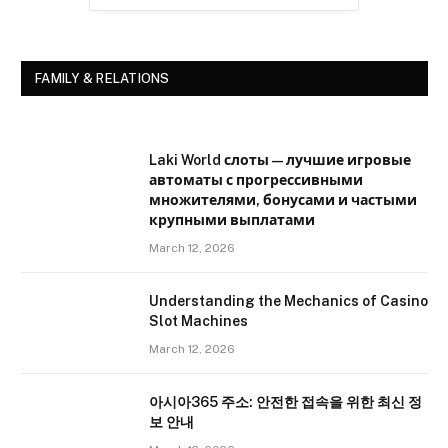
FAMILY & RELATIONS
Laki World слоты — лучшие игровые
автоматы с прогрессивными
множителями, бонусами и частыми
крупными выплатами
March 12, 2026
Understanding the Mechanics of Casino
Slot Machines
March 12, 2026
아시아365 주소: 안전한 접속을 위한 최신 정
보 안내