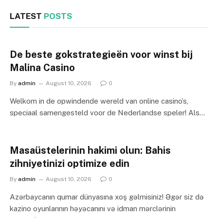
LATEST
POSTS
De beste gokstrategieën voor winst bij
Malina Casino
By
admin
August 10, 2026
0
Welkom in de opwindende wereld van online casino’s,
speciaal samengesteld voor de Nederlandse speler! Als…
Masaüstelerinin hakimi olun: Bahis
zihniyetinizi optimize edin
By
admin
August 10, 2026
0
Azərbaycanın qumar dünyasına xoş gəlmisiniz! Əgər siz də
kazino oyunlarının həyəcanını və idman mərclərinin