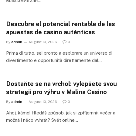
Максимилиан…
Descubre el potencial rentable de las
apuestas de casino auténticas
By
admin
August 10, 2026
0
Prima di tutto, sei pronto a esplorare un universo di
divertimento e opportunità direttamente dal…
Dostaňte se na vrchol: vylepšete svou
strategii pro výhru v Malina Casino
By
admin
August 10, 2026
0
Ahoj, kámo! Hledáš způsob, jak si zpříjemnit večer a
možná i něco vyhrát? Svět online…