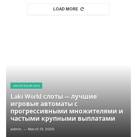
LOAD MORE
UNCATEGORIZED
Laki World слоты — лучшие
игровые автоматы с
прогрессивными множителями и
частыми крупными выплатами
admin
March 13, 2026