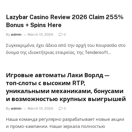
Lazybar Casino Review 2026 Claim 255%
Bonus + Spins Here
By
admin
March 13, 2026
0
Συγκεκριμένα, έχει άδεια από την αρχή του Κουρασάο στο
όνομα της ιδιοκτήτριας εταιρείας, της Tendersoft…
Игровые автоматы Лаки Ворлд —
топ‑слоты с высоким RTP,
уникальными механиками, бонусами
и возможностью крупных выигрышей
By
admin
March 13, 2026
0
Наша команда регулярно разрабатывает новые акции
и промо-кампании. Наши зеркала полностью