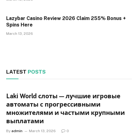
Lazybar Casino Review 2026 Claim 255% Bonus +
Spins Here
March 13, 2026
LATEST
POSTS
Laki World слоты — лучшие игровые
автоматы с прогрессивными
множителями и частыми крупными
выплатами
By
admin
March 13, 2026
0