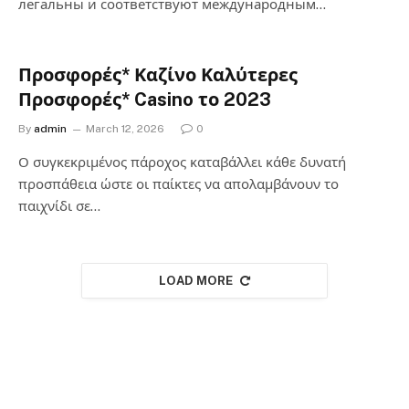
легальны и соответствуют международным…
Προσφορές* Καζίνο Καλύτερες
Προσφορές* Casino το 2023
By
admin
March 12, 2026
0
Ο συγκεκριμένος πάροχος καταβάλλει κάθε δυνατή
προσπάθεια ώστε οι παίκτες να απολαμβάνουν το
παιχνίδι σε…
LOAD MORE