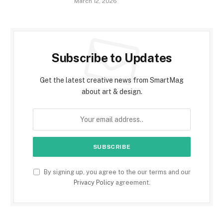
March 12, 2026
Subscribe to Updates
Get the latest creative news from SmartMag
about art & design.
By signing up, you agree to the our terms and our
Privacy Policy
agreement.