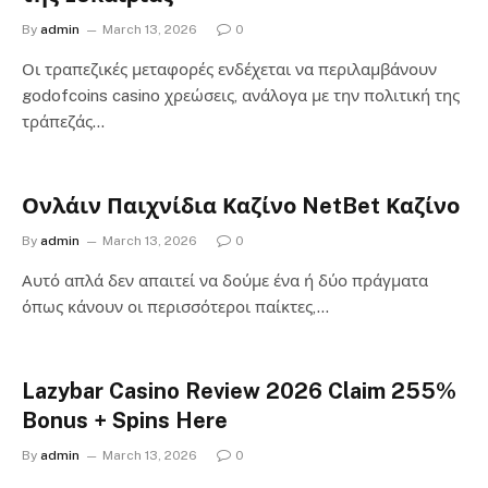
By
admin
March 13, 2026
0
Οι τραπεζικές μεταφορές ενδέχεται να περιλαμβάνουν
godofcoins casino χρεώσεις, ανάλογα με την πολιτική της
τράπεζάς…
Ονλάιν Παιχνίδια Καζίνο NetBet Καζίνο
By
admin
March 13, 2026
0
Αυτό απλά δεν απαιτεί να δούμε ένα ή δύο πράγματα
όπως κάνουν οι περισσότεροι παίκτες,…
Lazybar Casino Review 2026 Claim 255%
Bonus + Spins Here
By
admin
March 13, 2026
0