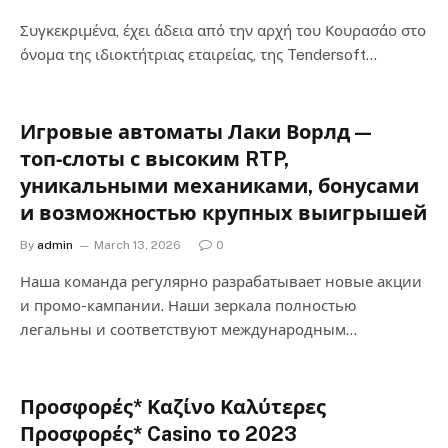
Συγκεκριμένα, έχει άδεια από την αρχή του Κουρασάο στο
όνομα της ιδιοκτήτριας εταιρείας, της Tendersoft…
Игровые автоматы Лаки Ворлд —
топ‑слоты с высоким RTP,
уникальными механиками, бонусами
и возможностью крупных выигрышей
By
admin
March 13, 2026
0
Наша команда регулярно разрабатывает новые акции
и промо-кампании. Наши зеркала полностью
легальны и соответствуют международным…
Προσφορές* Καζίνο Καλύτερες
Προσφορές* Casino το 2023