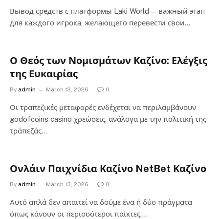
Вывод средств с платформы Laki World — важный этап
для каждого игрока, желающего перевести свои…
Ο Θεός των Νομισμάτων Καζίνο: Ελέγξις
της Ευκαιρίας
By
admin
March 13, 2026
0
Οι τραπεζικές μεταφορές ενδέχεται να περιλαμβάνουν
godofcoins casino χρεώσεις, ανάλογα με την πολιτική της
τράπεζάς…
Ονλάιν Παιχνίδια Καζίνο NetBet Καζίνο
By
admin
March 13, 2026
0
Αυτό απλά δεν απαιτεί να δούμε ένα ή δύο πράγματα
όπως κάνουν οι περισσότεροι παίκτες,…