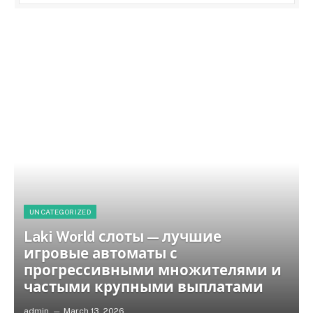
UNCATEGORIZED
Laki World слоты — лучшие
игровые автоматы с
прогрессивными множителями и
частыми крупными выплатами
admin
March 13, 2026