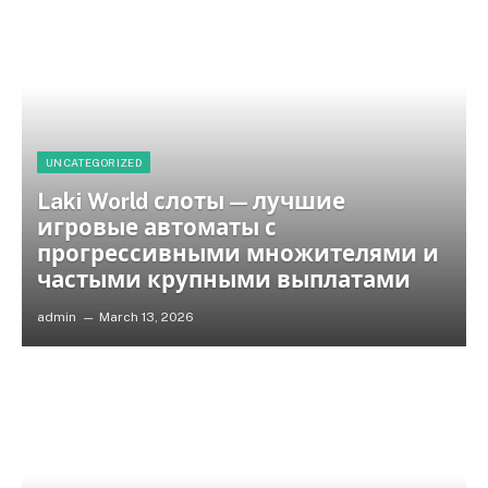
UNCATEGORIZED
Laki World слоты — лучшие
игровые автоматы с
прогрессивными множителями и
частыми крупными выплатами
admin
March 13, 2026