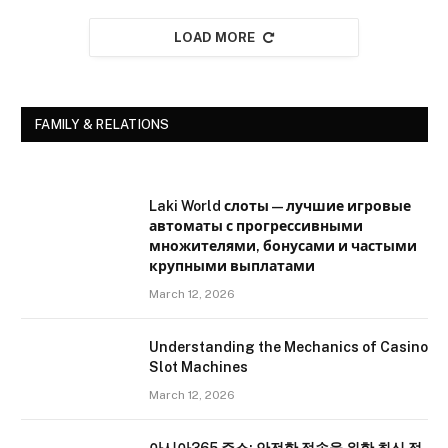
LOAD MORE
FAMILY & RELATIONS
Laki World слоты — лучшие игровые
автоматы с прогрессивными
множителями, бонусами и частыми
крупными выплатами
March 12, 2026
Understanding the Mechanics of Casino
Slot Machines
March 12, 2026