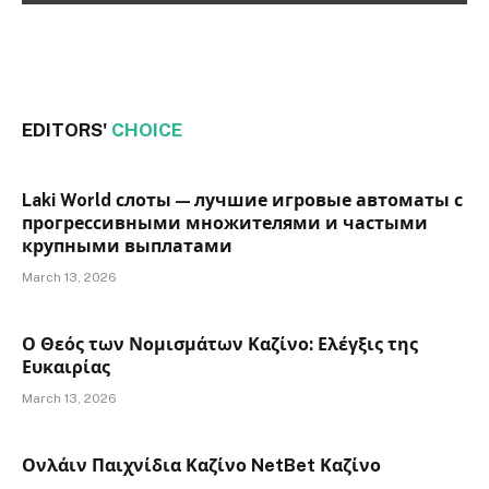
EDITORS'
CHOICE
Laki World слоты — лучшие игровые автоматы с
прогрессивными множителями и частыми
крупными выплатами
March 13, 2026
Ο Θεός των Νομισμάτων Καζίνο: Ελέγξις της
Ευκαιρίας
March 13, 2026
Ονλάιν Παιχνίδια Καζίνο NetBet Καζίνο