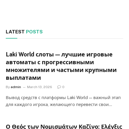
LATEST
POSTS
Laki World слоты — лучшие игровые
автоматы с прогрессивными
множителями и частыми крупными
выплатами
By
admin
March 13, 2026
0
Вывод средств с платформы Laki World — важный этап
для каждого игрока, желающего перевести свои…
Ο Θεός των Νομισμάτων Καζίνο: Ελέγξις