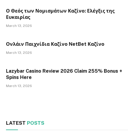
Ο Θεός των Νομισμάτων Καζίνο: Ελέγξις της
Ευκαιρίας
March 13, 2026
Ονλάιν Παιχνίδια Καζίνο NetBet Καζίνο
March 13, 2026
Lazybar Casino Review 2026 Claim 255% Bonus +
Spins Here
March 13, 2026
LATEST
POSTS