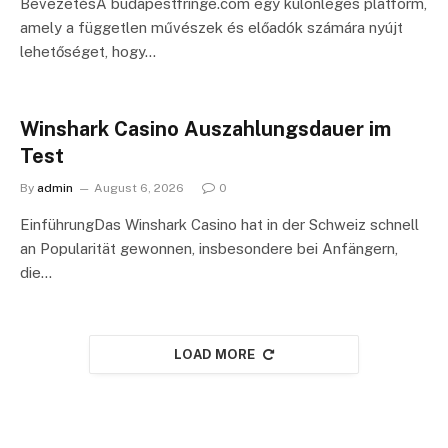
BevezetésA budapestfringe.com egy különleges platform,
amely a független művészek és előadók számára nyújt
lehetőséget, hogy…
Winshark Casino Auszahlungsdauer im
Test
By
admin
August 6, 2026
0
EinführungDas Winshark Casino hat in der Schweiz schnell
an Popularität gewonnen, insbesondere bei Anfängern,
die…
LOAD MORE