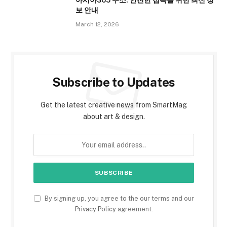
아시아365 주소: 안전한 접속을 위한 최신 정
보 안내
March 12, 2026
Subscribe to Updates
Get the latest creative news from SmartMag
about art & design.
By signing up, you agree to the our terms and our
Privacy Policy
agreement.