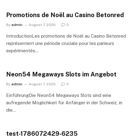
Promotions de Noël au Casino Betonred
By
admin
August 7, 2026
0
IntroductionLes promotions de Noël au Casino Betonred
représentent une période cruciale pour les parieurs
expérimentés…
Neon54 Megaways Slots im Angebot
By
admin
August 7, 2026
0
EinführungDie Neon54 Megaways Slots sind eine
aufregende Möglichkeit für Anfänger in der Schweiz, in
die…
test-1786072429-6235