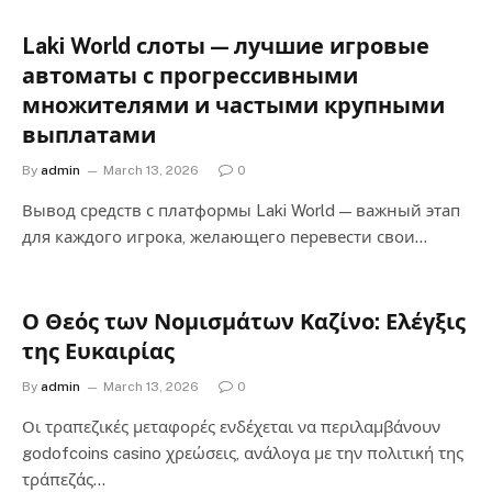
Laki World слоты — лучшие игровые
автоматы с прогрессивными
множителями и частыми крупными
выплатами
By
admin
March 13, 2026
0
Вывод средств с платформы Laki World — важный этап
для каждого игрока, желающего перевести свои…
Ο Θεός των Νομισμάτων Καζίνο: Ελέγξις
της Ευκαιρίας
By
admin
March 13, 2026
0
Οι τραπεζικές μεταφορές ενδέχεται να περιλαμβάνουν
godofcoins casino χρεώσεις, ανάλογα με την πολιτική της
τράπεζάς…