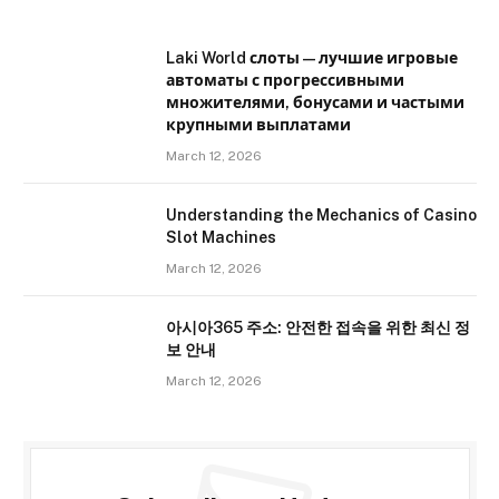
Laki World слоты — лучшие игровые
автоматы с прогрессивными
множителями, бонусами и частыми
крупными выплатами
March 12, 2026
Understanding the Mechanics of Casino
Slot Machines
March 12, 2026
아시아365 주소: 안전한 접속을 위한 최신 정
보 안내
March 12, 2026