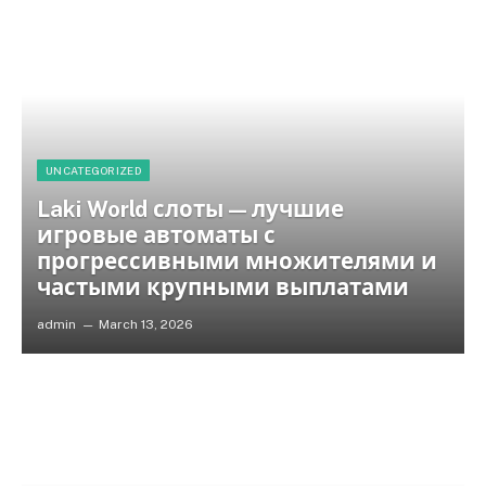
UNCATEGORIZED
Laki World слоты — лучшие
игровые автоматы с
прогрессивными множителями и
частыми крупными выплатами
admin
March 13, 2026