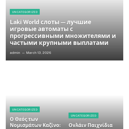
UNCATEGORIZED
Laki World слоты — лучшие
игровые автоматы с
прогрессивными множителями и
частыми крупными выплатами
admin
March 13, 2026
UNCATEGORIZED
UNCATEGORIZED
Ο Θεός των
Νομισμάτων Καζίνο:
Ονλάιν Παιχνίδια