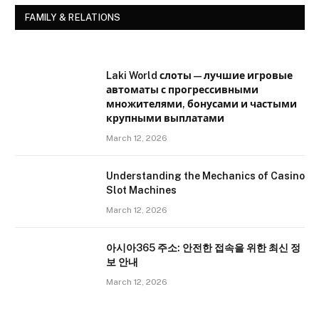
FAMILY & RELATIONS
Laki World слоты — лучшие игровые
автоматы с прогрессивными
множителями, бонусами и частыми
крупными выплатами
March 12, 2026
Understanding the Mechanics of Casino
Slot Machines
March 12, 2026
아시아365 주소: 안전한 접속을 위한 최신 정
보 안내
March 12, 2026