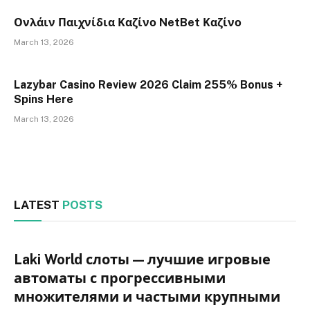
Ονλάιν Παιχνίδια Καζίνο NetBet Καζίνο
March 13, 2026
Lazybar Casino Review 2026 Claim 255% Bonus +
Spins Here
March 13, 2026
LATEST
POSTS
Laki World слоты — лучшие игровые
автоматы с прогрессивными
множителями и частыми крупными