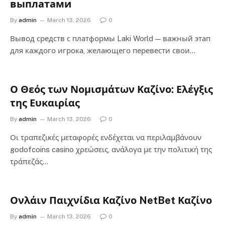
выплатами
By
admin
March 13, 2026
0
Вывод средств с платформы Laki World — важный этап
для каждого игрока, желающего перевести свои…
Ο Θεός των Νομισμάτων Καζίνο: Ελέγξις
της Ευκαιρίας
By
admin
March 13, 2026
0
Οι τραπεζικές μεταφορές ενδέχεται να περιλαμβάνουν
godofcoins casino χρεώσεις, ανάλογα με την πολιτική της
τράπεζάς…
Ονλάιν Παιχνίδια Καζίνο NetBet Καζίνο
By
admin
March 13, 2026
0