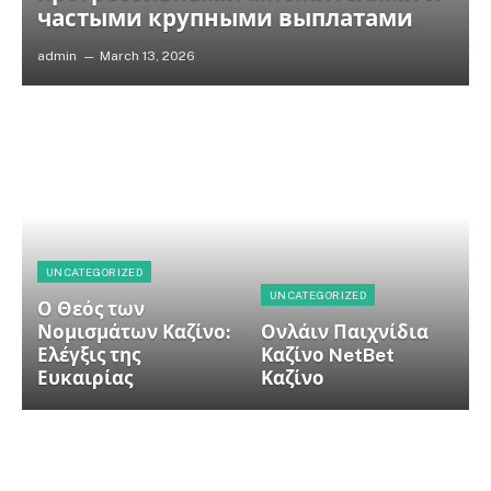
частыми крупными выплатами
admin
March 13, 2026
UNCATEGORIZED
UNCATEGORIZED
Ο Θεός των
Νομισμάτων Καζίνο:
Ονλάιν Παιχνίδια
Ελέγξις της
Καζίνο NetBet
Ευκαιρίας
Καζίνο