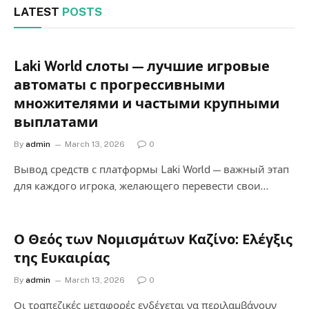
LATEST
POSTS
Laki World слоты — лучшие игровые
автоматы с прогрессивными
множителями и частыми крупными
выплатами
By
admin
March 13, 2026
0
Вывод средств с платформы Laki World — важный этап
для каждого игрока, желающего перевести свои…
Ο Θεός των Νομισμάτων Καζίνο: Ελέγξις
της Ευκαιρίας
By
admin
March 13, 2026
0
Οι τραπεζικές μεταφορές ενδέχεται να περιλαμβάνουν