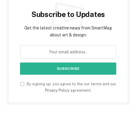
Subscribe to Updates
Get the latest creative news from SmartMag
about art & design.
By signing up, you agree to the our terms and our
Privacy Policy
agreement.