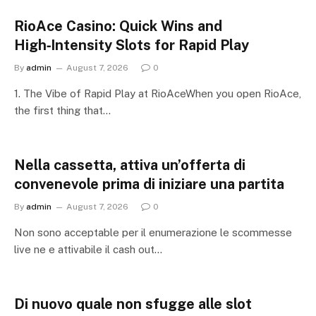
RioAce Casino: Quick Wins and
High‑Intensity Slots for Rapid Play
By
admin
August 7, 2026
0
1. The Vibe of Rapid Play at RioAceWhen you open RioAce,
the first thing that…
Nella cassetta, attiva un’offerta di
convenevole prima di iniziare una partita
By
admin
August 7, 2026
0
Non sono acceptable per il enumerazione le scommesse
live ne e attivabile il cash out…
Di nuovo quale non sfugge alle slot