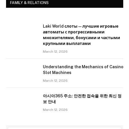
FAMILY & RELATIONS
Laki World слоты — лучшие игровые
автоматы с прогрессивными
множителями, бонусами и частыми
крупными выплатами
March 12, 2026
Understanding the Mechanics of Casino
Slot Machines
March 12, 2026
아시아365 주소: 안전한 접속을 위한 최신 정
보 안내
March 12, 2026