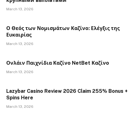
крупными выплатами
March 13, 2026
Ο Θεός των Νομισμάτων Καζίνο: Ελέγξις της
Ευκαιρίας
March 13, 2026
Ονλάιν Παιχνίδια Καζίνο NetBet Καζίνο
March 13, 2026
Lazybar Casino Review 2026 Claim 255% Bonus +
Spins Here
March 13, 2026