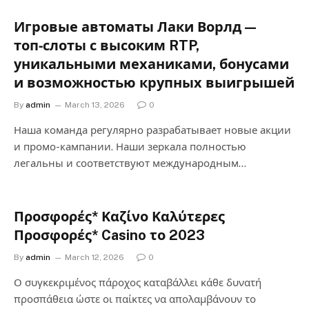
Игровые автоматы Лаки Ворлд —
топ‑слоты с высоким RTP,
уникальными механиками, бонусами
и возможностью крупных выигрышей
By
admin
March 13, 2026
0
Наша команда регулярно разрабатывает новые акции
и промо-кампании. Наши зеркала полностью
легальны и соответствуют международным…
Προσφορές* Καζίνο Καλύτερες
Προσφορές* Casino το 2023
By
admin
March 12, 2026
0
Ο συγκεκριμένος πάροχος καταβάλλει κάθε δυνατή
προσπάθεια ώστε οι παίκτες να απολαμβάνουν το