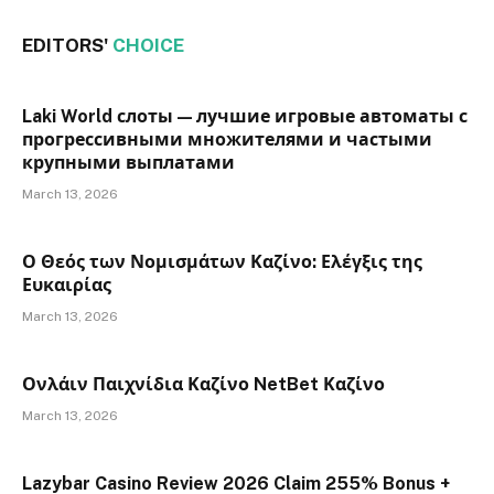
EDITORS'
CHOICE
Laki World слоты — лучшие игровые автоматы с
прогрессивными множителями и частыми
крупными выплатами
March 13, 2026
Ο Θεός των Νομισμάτων Καζίνο: Ελέγξις της
Ευκαιρίας
March 13, 2026
Ονλάιν Παιχνίδια Καζίνο NetBet Καζίνο
March 13, 2026
Lazybar Casino Review 2026 Claim 255% Bonus +