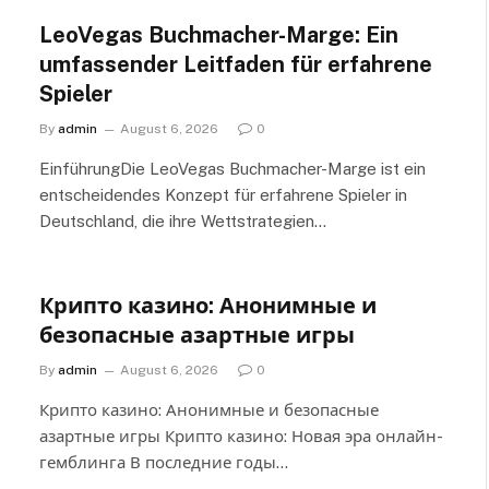
LeoVegas Buchmacher-Marge: Ein
umfassender Leitfaden für erfahrene
Spieler
By
admin
August 6, 2026
0
EinführungDie LeoVegas Buchmacher-Marge ist ein
entscheidendes Konzept für erfahrene Spieler in
Deutschland, die ihre Wettstrategien…
Крипто казино: Анонимные и
безопасные азартные игры
By
admin
August 6, 2026
0
Крипто казино: Анонимные и безопасные
азартные игры Крипто казино: Новая эра онлайн-
гемблинга В последние годы…