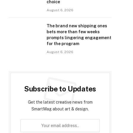
choice
August 6, 2026
The brand new shipping ones
bets more than few weeks
prompts lingering engagement
for the program
August 6, 2026
Subscribe to Updates
Get the latest creative news from
SmartMag about art & design.