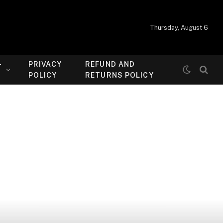
Thursday, August 6
-
PRIVACY
REFUND AND
POLICY
RETURNS POLICY