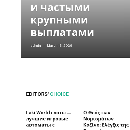
и частыми
крупными
выплатами
admin
March 13, 2026
EDITORS'
CHOICE
Laki World слоты —
Ο Θεός των
лучшие игровые
Νομισμάτων
автоматы с
Καζίνο: Ελέγξις της