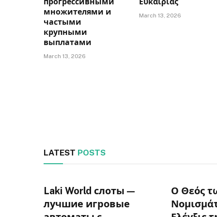
прогрессивными
Ευκαιρίας
множителями и
March 13, 2026
частыми
крупными
выплатами
March 13, 2026
LATEST
POSTS
Laki World слоты —
Ο Θεός τ
лучшие игровые
Νομισμάτ