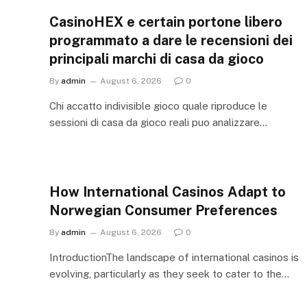
CasinoHEX e certain portone libero
programmato a dare le recensioni dei
principali marchi di casa da gioco
By
admin
August 6, 2026
0
Chi accatto indivisible gioco quale riproduce le
sessioni di casa da gioco reali puo analizzare…
How International Casinos Adapt to
Norwegian Consumer Preferences
By
admin
August 6, 2026
0
IntroductionThe landscape of international casinos is
evolving, particularly as they seek to cater to the…