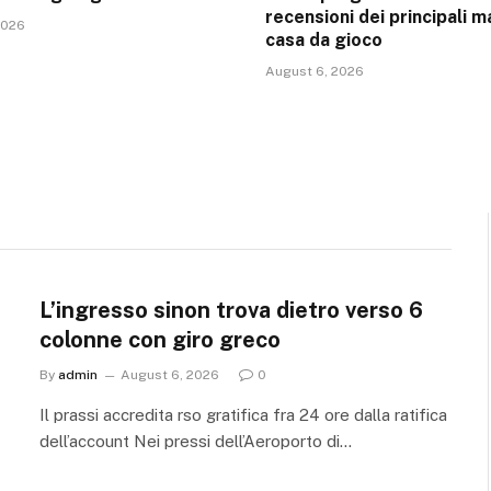
recensioni dei principali m
2026
casa da gioco
August 6, 2026
L’ingresso sinon trova dietro verso 6
colonne con giro greco
By
admin
August 6, 2026
0
Il prassi accredita rso gratifica fra 24 ore dalla ratifica
dell’account Nei pressi dell’Aeroporto di…