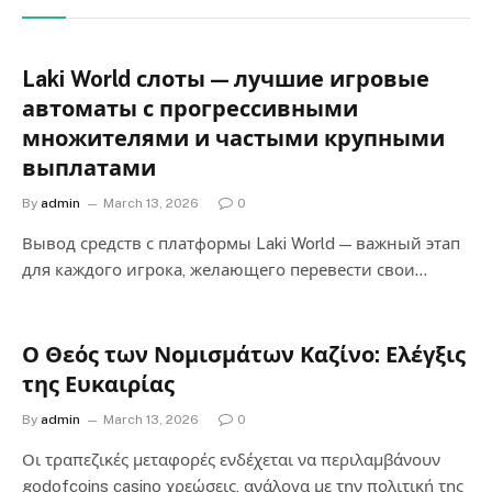
Laki World слоты — лучшие игровые
автоматы с прогрессивными
множителями и частыми крупными
выплатами
By
admin
March 13, 2026
0
Вывод средств с платформы Laki World — важный этап
для каждого игрока, желающего перевести свои…
Ο Θεός των Νομισμάτων Καζίνο: Ελέγξις
της Ευκαιρίας
By
admin
March 13, 2026
0
Οι τραπεζικές μεταφορές ενδέχεται να περιλαμβάνουν
godofcoins casino χρεώσεις, ανάλογα με την πολιτική της