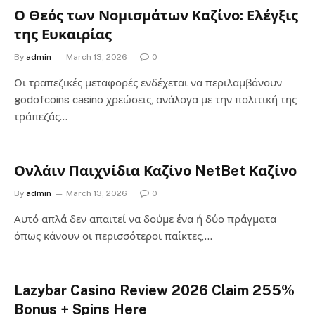
Ο Θεός των Νομισμάτων Καζίνο: Ελέγξις
της Ευκαιρίας
By
admin
March 13, 2026
0
Οι τραπεζικές μεταφορές ενδέχεται να περιλαμβάνουν
godofcoins casino χρεώσεις, ανάλογα με την πολιτική της
τράπεζάς…
Ονλάιν Παιχνίδια Καζίνο NetBet Καζίνο
By
admin
March 13, 2026
0
Αυτό απλά δεν απαιτεί να δούμε ένα ή δύο πράγματα
όπως κάνουν οι περισσότεροι παίκτες,…
Lazybar Casino Review 2026 Claim 255%
Bonus + Spins Here