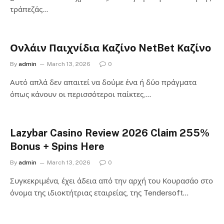
τράπεζάς…
Ονλάιν Παιχνίδια Καζίνο NetBet Καζίνο
By
admin
March 13, 2026
0
Αυτό απλά δεν απαιτεί να δούμε ένα ή δύο πράγματα
όπως κάνουν οι περισσότεροι παίκτες,…
Lazybar Casino Review 2026 Claim 255%
Bonus + Spins Here
By
admin
March 13, 2026
0
Συγκεκριμένα, έχει άδεια από την αρχή του Κουρασάο στο
όνομα της ιδιοκτήτριας εταιρείας, της Tendersoft…