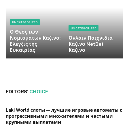
UNCATEGORIZED
UNCATEGORIZED
Ο Θεός των
Νομισμάτων Καζίνο:
Ονλάιν Παιχνίδια
Ελέγξις της
Καζίνο NetBet
Ευκαιρίας
Καζίνο
EDITORS'
CHOICE
Laki World слоты — лучшие игровые автоматы с
прогрессивными множителями и частыми
крупными выплатами