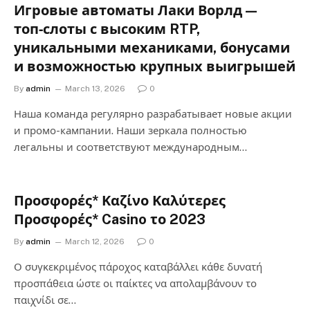
Игровые автоматы Лаки Ворлд —
топ‑слоты с высоким RTP,
уникальными механиками, бонусами
и возможностью крупных выигрышей
By
admin
March 13, 2026
0
Наша команда регулярно разрабатывает новые акции
и промо-кампании. Наши зеркала полностью
легальны и соответствуют международным…
Προσφορές* Καζίνο Καλύτερες
Προσφορές* Casino το 2023
By
admin
March 12, 2026
0
Ο συγκεκριμένος πάροχος καταβάλλει κάθε δυνατή
προσπάθεια ώστε οι παίκτες να απολαμβάνουν το
παιχνίδι σε…