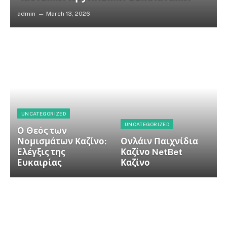
admin
March 13, 2026
UNCATEGORIZED
UNCATEGORIZED
Ο Θεός των
Νομισμάτων Καζίνο:
Ονλάιν Παιχνίδια
Ελέγξις της
Καζίνο NetBet
Ευκαιρίας
Καζίνο