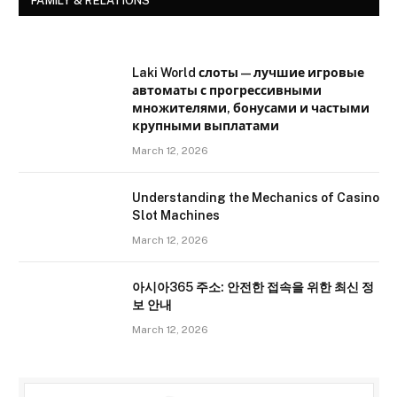
FAMILY & RELATIONS
Laki World слоты — лучшие игровые
автоматы с прогрессивными
множителями, бонусами и частыми
крупными выплатами
March 12, 2026
Understanding the Mechanics of Casino
Slot Machines
March 12, 2026
아시아365 주소: 안전한 접속을 위한 최신 정
보 안내
March 12, 2026