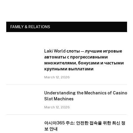
FAMILY & RELATIONS
Laki World слоты — лучшие игровые
автоматы с прогрессивными
множителями, бонусами и частыми
крупными выплатами
March 12, 2026
Understanding the Mechanics of Casino
Slot Machines
March 12, 2026
아시아365 주소: 안전한 접속을 위한 최신 정
보 안내