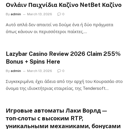
Ονλάιν Παιχνίδια Καζίνο NetBet Καζίνο
By
admin
March 13, 2026
0
Αυτό απλά δεν απαιτεί να δούμε ένα ή δύο πράγματα
όπως κάνουν οι περισσότεροι παίκτες,…
Lazybar Casino Review 2026 Claim 255%
Bonus + Spins Here
By
admin
March 13, 2026
0
Συγκεκριμένα, έχει άδεια από την αρχή του Κουρασάο στο
όνομα της ιδιοκτήτριας εταιρείας, της Tendersoft…
Игровые автоматы Лаки Ворлд —
топ‑слоты с высоким RTP,
уникальными механиками, бонусами