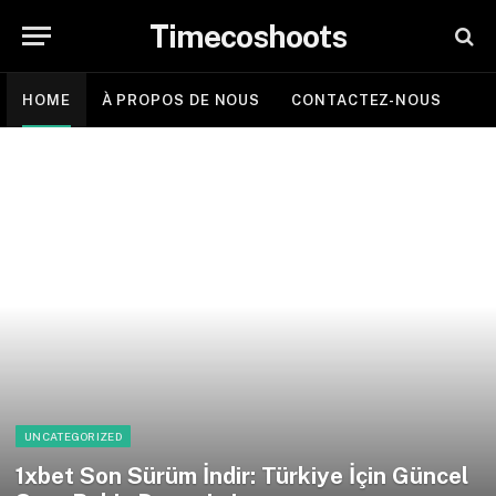
Timecoshoots
HOME
À PROPOS DE NOUS
CONTACTEZ-NOUS
UNCATEGORIZED
1xbet Son Sürüm İndir: Türkiye İçin Güncel