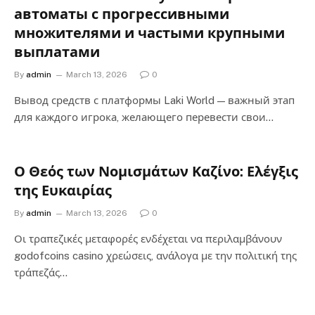
автоматы с прогрессивными
множителями и частыми крупными
выплатами
By
admin
March 13, 2026
0
Вывод средств с платформы Laki World — важный этап
для каждого игрока, желающего перевести свои…
Ο Θεός των Νομισμάτων Καζίνο: Ελέγξις
της Ευκαιρίας
By
admin
March 13, 2026
0
Οι τραπεζικές μεταφορές ενδέχεται να περιλαμβάνουν
godofcoins casino χρεώσεις, ανάλογα με την πολιτική της
τράπεζάς…