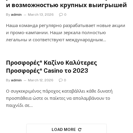
и возможностью крупных выигрышей
By
admin
March 13, 2026
0
Наша команда регулярно разрабатывает новые акции
и промо-кампании. Наши зеркала полностью
легальны и соответствуют международным…
Προσφορές* Καζίνο Καλύτερες
Προσφορές* Casino το 2023
By
admin
March 12, 2026
0
Ο συγκεκριμένος πάροχος καταβάλλει κάθε δυνατή
προσπάθεια ώστε οι παίκτες να απολαμβάνουν το
παιχνίδι σε…
LOAD MORE