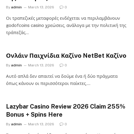
By
admin
March 13, 2026
0
Οι τραπεζικές μεταφορές ενδέχεται να περιλαμβάνουν
godofcoins casino χρεώσεις, ανάλογα με την πολιτική της
τράπεζάς…
Ονλάιν Παιχνίδια Καζίνο NetBet Καζίνο
By
admin
March 13, 2026
0
Αυτό απλά δεν απαιτεί να δούμε ένα ή δύο πράγματα
όπως κάνουν οι περισσότεροι παίκτες,…
Lazybar Casino Review 2026 Claim 255%
Bonus + Spins Here
By
admin
March 13, 2026
0