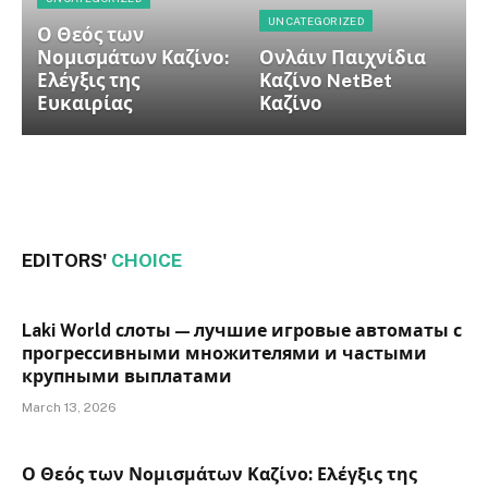
UNCATEGORIZED
Ο Θεός των
Νομισμάτων Καζίνο:
Ονλάιν Παιχνίδια
Ελέγξις της
Καζίνο NetBet
Ευκαιρίας
Καζίνο
EDITORS'
CHOICE
Laki World слоты — лучшие игровые автоматы с
прогрессивными множителями и частыми
крупными выплатами
March 13, 2026
Ο Θεός των Νομισμάτων Καζίνο: Ελέγξις της