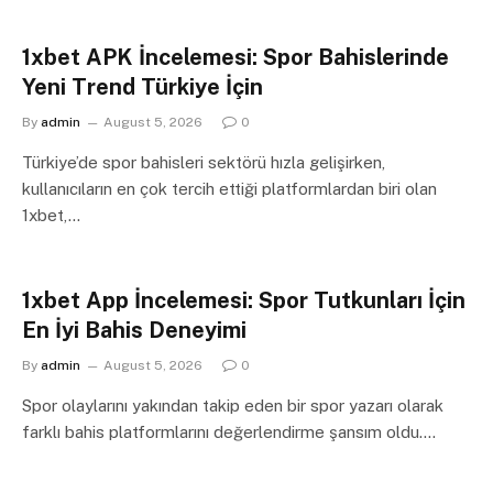
1xbet APK İncelemesi: Spor Bahislerinde
Yeni Trend Türkiye İçin
By
admin
August 5, 2026
0
Türkiye’de spor bahisleri sektörü hızla gelişirken,
kullanıcıların en çok tercih ettiği platformlardan biri olan
1xbet,…
1xbet App İncelemesi: Spor Tutkunları İçin
En İyi Bahis Deneyimi
By
admin
August 5, 2026
0
Spor olaylarını yakından takip eden bir spor yazarı olarak
farklı bahis platformlarını değerlendirme şansım oldu.…