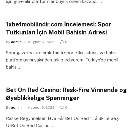
için güvenilir platformlar büyük önem kazandı.…
1xbetmobilindir.com İncelemesi: Spor
Tutkunları İçin Mobil Bahisin Adresi
By
admin
August 6, 2026
0
Spor gazetecisi olarak farklı spor etkinliklerini ve bahis
platformlarını yakından takip ediyorum. Türkiye’de mobil
bahis…
Bet On Red Casino: Rask‑Fire Vinnende og
Øyeblikkelige Spenninger
By
admin
August 6, 2026
0
Raske Begynnelser: Hva Får Bet On Red til å Skille Seg
UtBet On Red Casino…