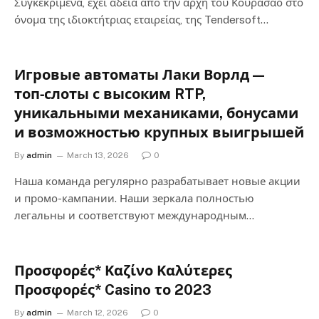
Συγκεκριμένα, έχει άδεια από την αρχή του Κουρασάο στο
όνομα της ιδιοκτήτριας εταιρείας, της Tendersoft…
Игровые автоматы Лаки Ворлд —
топ‑слоты с высоким RTP,
уникальными механиками, бонусами
и возможностью крупных выигрышей
By
admin
March 13, 2026
0
Наша команда регулярно разрабатывает новые акции
и промо-кампании. Наши зеркала полностью
легальны и соответствуют международным…
Προσφορές* Καζίνο Καλύτερες
Προσφορές* Casino το 2023
By
admin
March 12, 2026
0