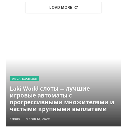
LOAD MORE
UNCATEGORIZED
Laki World слоты — лучшие
игровые автоматы с
прогрессивными множителями и
частыми крупными выплатами
admin
March 13, 2026