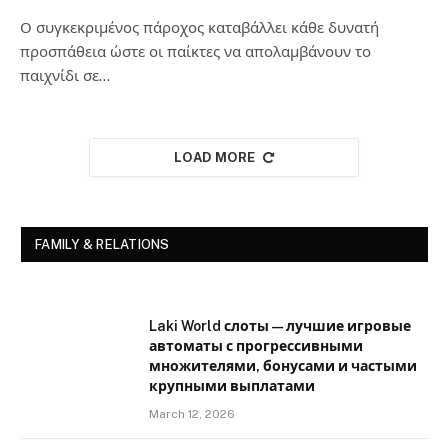
Ο συγκεκριμένος πάροχος καταβάλλει κάθε δυνατή
προσπάθεια ώστε οι παίκτες να απολαμβάνουν το
παιχνίδι σε…
LOAD MORE
FAMILY & RELATIONS
Laki World слоты — лучшие игровые
автоматы с прогрессивными
множителями, бонусами и частыми
крупными выплатами
March 12, 2026