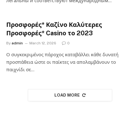
легальны и соответствуют международным…
Προσφορές* Καζίνο Καλύτερες
Προσφορές* Casino το 2023
By
admin
March 12, 2026
0
Ο συγκεκριμένος πάροχος καταβάλλει κάθε δυνατή
προσπάθεια ώστε οι παίκτες να απολαμβάνουν το
παιχνίδι σε…
LOAD MORE