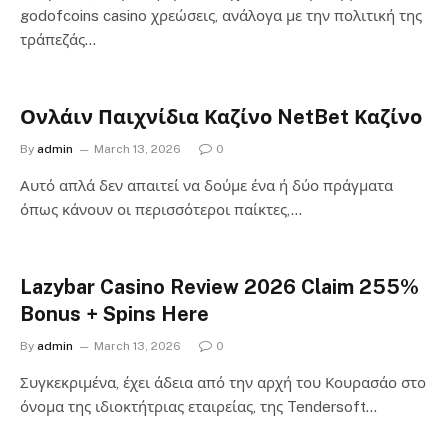
godofcoins casino χρεώσεις, ανάλογα με την πολιτική της
τράπεζάς…
Ονλάιν Παιχνίδια Καζίνο NetBet Καζίνο
By
admin
March 13, 2026
0
Αυτό απλά δεν απαιτεί να δούμε ένα ή δύο πράγματα
όπως κάνουν οι περισσότεροι παίκτες,…
Lazybar Casino Review 2026 Claim 255%
Bonus + Spins Here
By
admin
March 13, 2026
0
Συγκεκριμένα, έχει άδεια από την αρχή του Κουρασάο στο
όνομα της ιδιοκτήτριας εταιρείας, της Tendersoft…