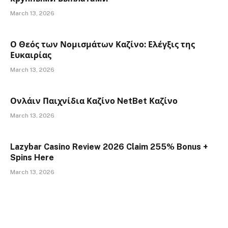
March 13, 2026
Ο Θεός των Νομισμάτων Καζίνο: Ελέγξις της
Ευκαιρίας
March 13, 2026
Ονλάιν Παιχνίδια Καζίνο NetBet Καζίνο
March 13, 2026
Lazybar Casino Review 2026 Claim 255% Bonus +
Spins Here
March 13, 2026