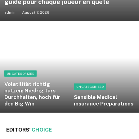
guide pour chaque joueur en quête
admin
August 7, 2026
UNCATEGORIZED
Volatilität richtig
UNCATEGORIZED
nutzen: Niedrig fürs
Durchhalten, hoch für
Sensible Medical
den Big Win
insurance Preparations
EDITORS'
CHOICE