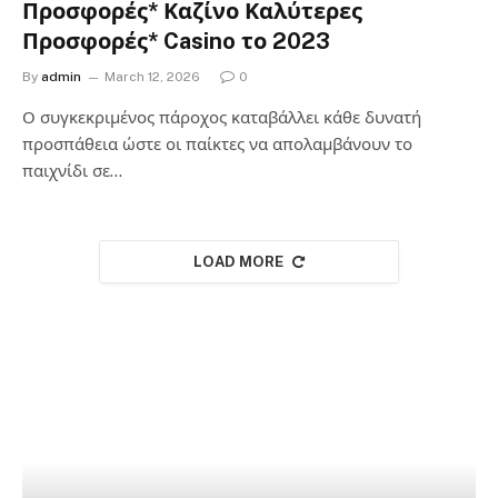
Προσφορές* Καζίνο Καλύτερες
Προσφορές* Casino το 2023
By
admin
March 12, 2026
0
Ο συγκεκριμένος πάροχος καταβάλλει κάθε δυνατή
προσπάθεια ώστε οι παίκτες να απολαμβάνουν το
παιχνίδι σε…
LOAD MORE