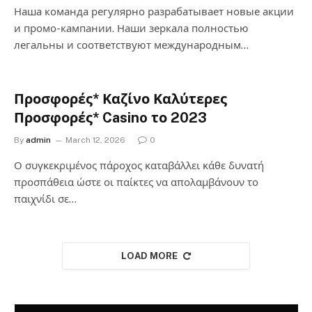
Наша команда регулярно разрабатывает новые акции
и промо-кампании. Наши зеркала полностью
легальны и соответствуют международным…
Προσφορές* Καζίνο Καλύτερες
Προσφορές* Casino το 2023
By
admin
March 12, 2026
0
Ο συγκεκριμένος πάροχος καταβάλλει κάθε δυνατή
προσπάθεια ώστε οι παίκτες να απολαμβάνουν το
παιχνίδι σε…
LOAD MORE