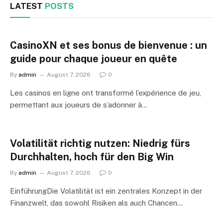
LATEST
POSTS
CasinoXN et ses bonus de bienvenue : un
guide pour chaque joueur en quête
By
admin
August 7, 2026
0
Les casinos en ligne ont transformé l’expérience de jeu,
permettant aux joueurs de s’adonner à…
Volatilität richtig nutzen: Niedrig fürs
Durchhalten, hoch für den Big Win
By
admin
August 7, 2026
0
EinführungDie Volatilität ist ein zentrales Konzept in der
Finanzwelt, das sowohl Risiken als auch Chancen…