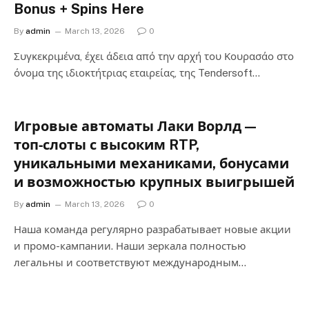
Bonus + Spins Here
By
admin
March 13, 2026
0
Συγκεκριμένα, έχει άδεια από την αρχή του Κουρασάο στο
όνομα της ιδιοκτήτριας εταιρείας, της Tendersoft…
Игровые автоматы Лаки Ворлд —
топ‑слоты с высоким RTP,
уникальными механиками, бонусами
и возможностью крупных выигрышей
By
admin
March 13, 2026
0
Наша команда регулярно разрабатывает новые акции
и промо-кампании. Наши зеркала полностью
легальны и соответствуют международным…