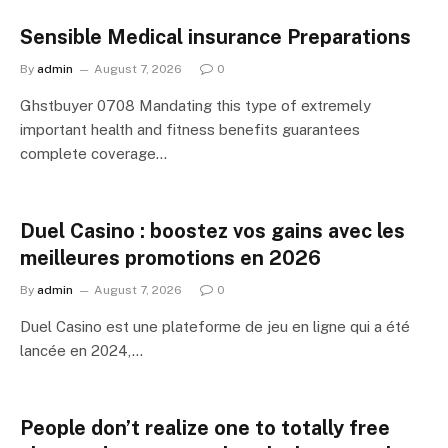
Sensible Medical insurance Preparations
By
admin
August 7, 2026
0
Ghstbuyer 0708 Mandating this type of extremely
important health and fitness benefits guarantees
complete coverage…
Duel Casino : boostez vos gains avec les
meilleures promotions en 2026
By
admin
August 7, 2026
0
Duel Casino est une plateforme de jeu en ligne qui a été
lancée en 2024,…
People don’t realize one to totally free