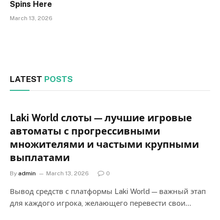
Spins Here
March 13, 2026
LATEST
POSTS
Laki World слоты — лучшие игровые
автоматы с прогрессивными
множителями и частыми крупными
выплатами
By
admin
March 13, 2026
0
Вывод средств с платформы Laki World — важный этап
для каждого игрока, желающего перевести свои…