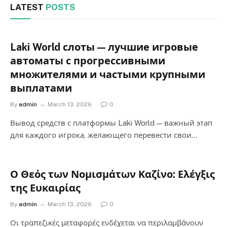
LATEST
POSTS
Laki World слоты — лучшие игровые
автоматы с прогрессивными
множителями и частыми крупными
выплатами
By
admin
March 13, 2026
0
Вывод средств с платформы Laki World — важный этап
для каждого игрока, желающего перевести свои…
Ο Θεός των Νομισμάτων Καζίνο: Ελέγξις
της Ευκαιρίας
By
admin
March 13, 2026
0
Οι τραπεζικές μεταφορές ενδέχεται να περιλαμβάνουν