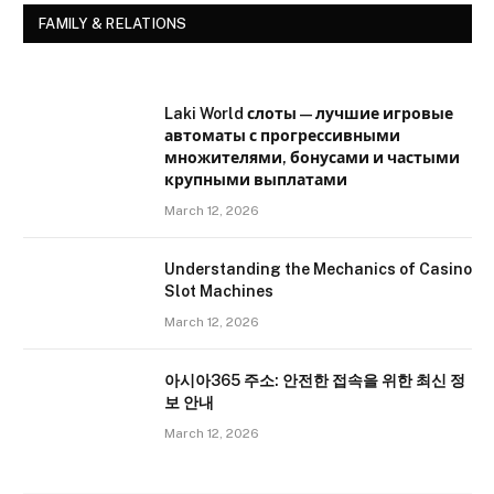
FAMILY & RELATIONS
Laki World слоты — лучшие игровые
автоматы с прогрессивными
множителями, бонусами и частыми
крупными выплатами
March 12, 2026
Understanding the Mechanics of Casino
Slot Machines
March 12, 2026
아시아365 주소: 안전한 접속을 위한 최신 정
보 안내
March 12, 2026