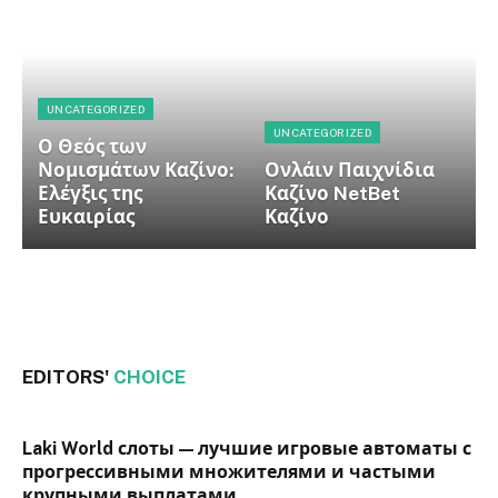
UNCATEGORIZED
UNCATEGORIZED
Ο Θεός των
Νομισμάτων Καζίνο:
Ονλάιν Παιχνίδια
Ελέγξις της
Καζίνο NetBet
Ευκαιρίας
Καζίνο
EDITORS'
CHOICE
Laki World слоты — лучшие игровые автоматы с
прогрессивными множителями и частыми
крупными выплатами