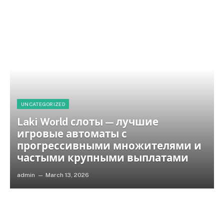
UNCATEGORIZED
Laki World слоты — лучшие
игровые автоматы с
прогрессивными множителями и
частыми крупными выплатами
admin
March 13, 2026