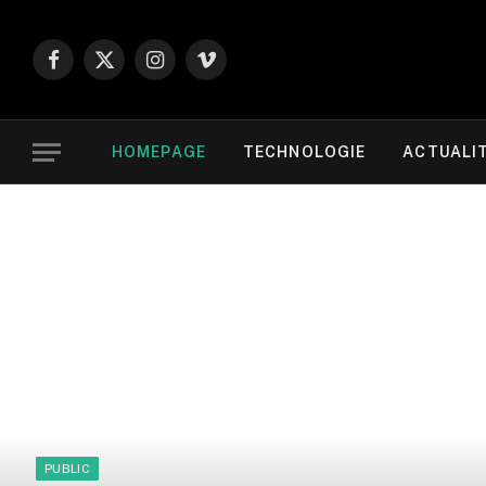
Facebook
X
Instagram
Vimeo
(Twitter)
HOMEPAGE
TECHNOLOGIE
ACTUALI
PUBLIC