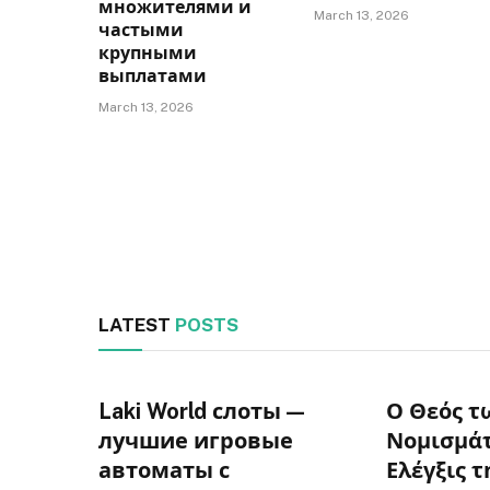
множителями и
March 13, 2026
частыми
крупными
выплатами
March 13, 2026
LATEST
POSTS
Laki World слоты —
Ο Θεός τ
лучшие игровые
Νομισμάτ
автоматы с
Ελέγξις τ