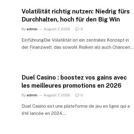
Volatilität richtig nutzen: Niedrig fürs
Durchhalten, hoch für den Big Win
By
admin
August 7, 2026
0
EinführungDie Volatilität ist ein zentrales Konzept in
der Finanzwelt, das sowohl Risiken als auch Chancen…
Duel Casino : boostez vos gains avec
les meilleures promotions en 2026
By
admin
August 7, 2026
0
Duel Casino est une plateforme de jeu en ligne qui a
été lancée en 2024,…