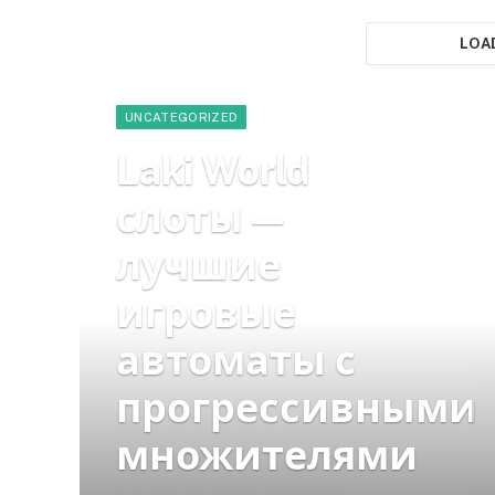
LOA
UNCATEGORIZED
Laki World
слоты —
лучшие
игровые
автоматы с
прогрессивными
множителями