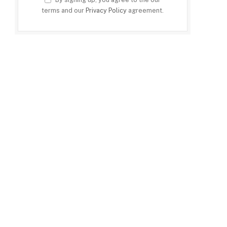
terms and our
Privacy Policy
agreement.