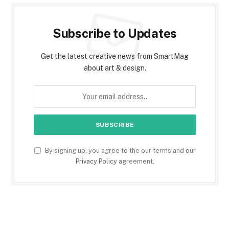
Subscribe to Updates
Get the latest creative news from SmartMag
about art & design.
By signing up, you agree to the our terms and our
Privacy Policy
agreement.