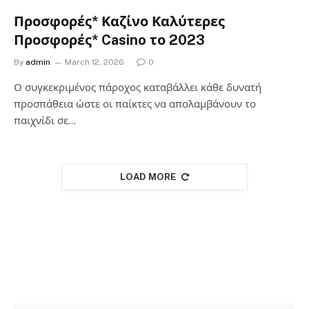
Προσφορές* Καζίνο Καλύτερες
Προσφορές* Casino το 2023
By
admin
March 12, 2026
0
Ο συγκεκριμένος πάροχος καταβάλλει κάθε δυνατή
προσπάθεια ώστε οι παίκτες να απολαμβάνουν το
παιχνίδι σε…
LOAD MORE