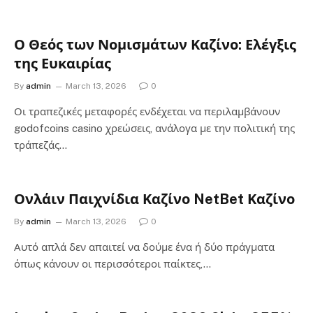
Ο Θεός των Νομισμάτων Καζίνο: Ελέγξις
της Ευκαιρίας
By
admin
March 13, 2026
0
Οι τραπεζικές μεταφορές ενδέχεται να περιλαμβάνουν
godofcoins casino χρεώσεις, ανάλογα με την πολιτική της
τράπεζάς…
Ονλάιν Παιχνίδια Καζίνο NetBet Καζίνο
By
admin
March 13, 2026
0
Αυτό απλά δεν απαιτεί να δούμε ένα ή δύο πράγματα
όπως κάνουν οι περισσότεροι παίκτες,…