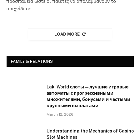
προσπάθεια ώστε οι παίκτες να απολαμβάνουν το
παιχνίδι σε…
LOAD MORE
FAMILY & RELATIONS
Laki World слоты — лучшие игровые
автоматы с прогрессивными
множителями, бонусами и частыми
крупными выплатами
March 12, 2026
Understanding the Mechanics of Casino
Slot Machines