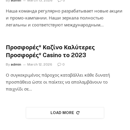
By
admin
March 13, 2026
0
Наша команда регулярно разрабатывает новые акции
и промо-кампании. Наши зеркала полностью
легальны и соответствуют международным…
Προσφορές* Καζίνο Καλύτερες
Προσφορές* Casino το 2023
By
admin
March 12, 2026
0
Ο συγκεκριμένος πάροχος καταβάλλει κάθε δυνατή
προσπάθεια ώστε οι παίκτες να απολαμβάνουν το
παιχνίδι σε…
LOAD MORE