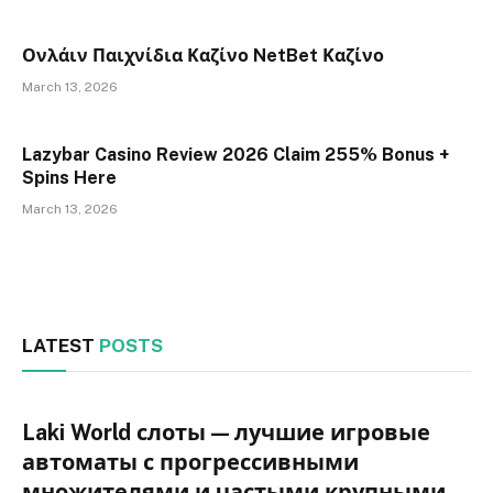
Ονλάιν Παιχνίδια Καζίνο NetBet Καζίνο
March 13, 2026
Lazybar Casino Review 2026 Claim 255% Bonus +
Spins Here
March 13, 2026
LATEST
POSTS
Laki World слоты — лучшие игровые
автоматы с прогрессивными
множителями и частыми крупными