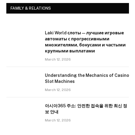
FAMILY & RELATIONS
Laki World слоты — лучшие игровые
автоматы с прогрессивными
множителями, бонусами и частыми
крупными выплатами
March 12, 2026
Understanding the Mechanics of Casino
Slot Machines
March 12, 2026
아시아365 주소: 안전한 접속을 위한 최신 정
보 안내
March 12, 2026