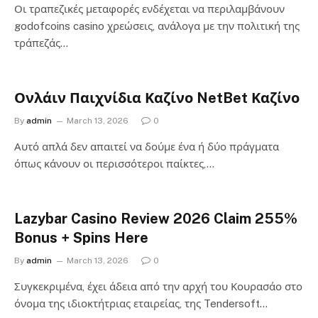
Οι τραπεζικές μεταφορές ενδέχεται να περιλαμβάνουν
godofcoins casino χρεώσεις, ανάλογα με την πολιτική της
τράπεζάς…
Ονλάιν Παιχνίδια Καζίνο NetBet Καζίνο
By
admin
March 13, 2026
0
Αυτό απλά δεν απαιτεί να δούμε ένα ή δύο πράγματα
όπως κάνουν οι περισσότεροι παίκτες,…
Lazybar Casino Review 2026 Claim 255%
Bonus + Spins Here
By
admin
March 13, 2026
0
Συγκεκριμένα, έχει άδεια από την αρχή του Κουρασάο στο
όνομα της ιδιοκτήτριας εταιρείας, της Tendersoft…