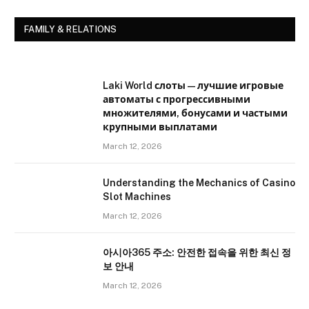
FAMILY & RELATIONS
Laki World слоты — лучшие игровые
автоматы с прогрессивными
множителями, бонусами и частыми
крупными выплатами
March 12, 2026
Understanding the Mechanics of Casino
Slot Machines
March 12, 2026
아시아365 주소: 안전한 접속을 위한 최신 정
보 안내
March 12, 2026