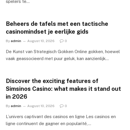
spelers te…
Beheers de tafels met een tactische
casinomindset je eerlijke gids
By
admin
August 10, 2026
0
De Kunst van Strategisch Gokken Online gokken, hoewel
vaak geassocieerd met puur geluk, kan aanzienlijk…
Discover the exciting features of
Simsinos Casino: what makes it stand out
in 2026
By
admin
August 10, 2026
0
L’univers captivant des casinos en ligne Les casinos en
ligne continuent de gagner en popularité,…