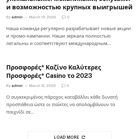
и возможностью крупных выигрышей
By
admin
March 13, 2026
0
Наша команда регулярно разрабатывает новые акции
и промо-кампании. Наши зеркала полностью
легальны и соответствуют международным…
Προσφορές* Καζίνο Καλύτερες
Προσφορές* Casino το 2023
By
admin
March 12, 2026
0
Ο συγκεκριμένος πάροχος καταβάλλει κάθε δυνατή
προσπάθεια ώστε οι παίκτες να απολαμβάνουν το
παιχνίδι σε…
LOAD MORE