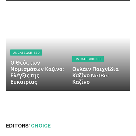
UNCATEGORIZED
UNCATEGORIZED
Ο Θεός των
Νομισμάτων Καζίνο:
Ονλάιν Παιχνίδια
Ελέγξις της
Καζίνο NetBet
Ευκαιρίας
Καζίνο
EDITORS'
CHOICE