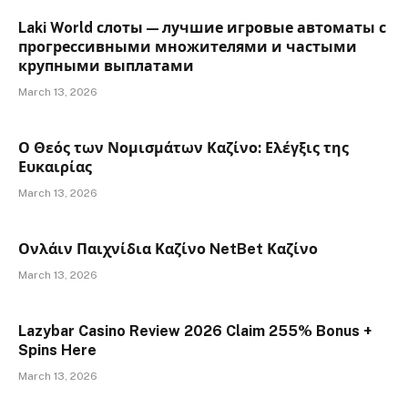
Laki World слоты — лучшие игровые автоматы с
прогрессивными множителями и частыми
крупными выплатами
March 13, 2026
Ο Θεός των Νομισμάτων Καζίνο: Ελέγξις της
Ευκαιρίας
March 13, 2026
Ονλάιν Παιχνίδια Καζίνο NetBet Καζίνο
March 13, 2026
Lazybar Casino Review 2026 Claim 255% Bonus +
Spins Here
March 13, 2026