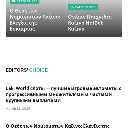
UNCATEGORIZED
UNCATEGORIZED
Ο Θεός των
Νομισμάτων Καζίνο:
Ονλάιν Παιχνίδια
Ελέγξις της
Καζίνο NetBet
Ευκαιρίας
Καζίνο
EDITORS'
CHOICE
Laki World слоты — лучшие игровые автоматы с
прогрессивными множителями и частыми
крупными выплатами
March 13, 2026
Ο Θεός των Νομισμάτων Καζίνο: Ελέγξις της