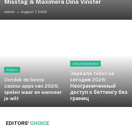
Misstag & Maximera Dina Vinster
admin
August 7, 2026
UNCATEGORIZED
PUBLIC
Зеркало 1xBet на
Ontdek de beste
сегодня 2026:
casino-apps van 2026:
Неограниченный
spelen waar en wanneer
доступ к беттингу без
je wilt
границ
EDITORS'
CHOICE