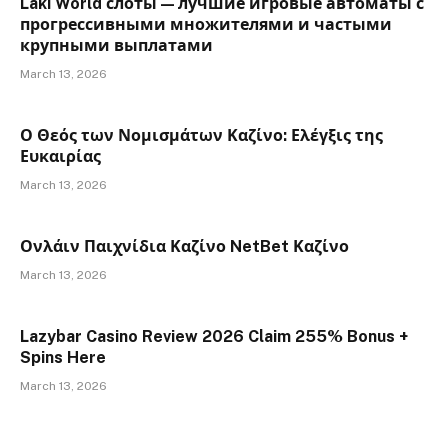
Laki World слоты — лучшие игровые автоматы с
прогрессивными множителями и частыми
крупными выплатами
March 13, 2026
Ο Θεός των Νομισμάτων Καζίνο: Ελέγξις της
Ευκαιρίας
March 13, 2026
Ονλάιν Παιχνίδια Καζίνο NetBet Καζίνο
March 13, 2026
Lazybar Casino Review 2026 Claim 255% Bonus +
Spins Here
March 13, 2026