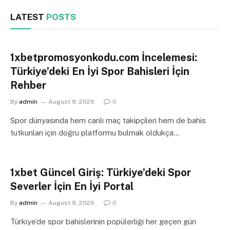
LATEST
POSTS
1xbetpromosyonkodu.com İncelemesi:
Türkiye’deki En İyi Spor Bahisleri İçin
Rehber
By
admin
August 9, 2026
0
Spor dünyasında hem canlı maç takipçileri hem de bahis
tutkunları için doğru platformu bulmak oldukça…
1xbet Güncel Giriş: Türkiye’deki Spor
Severler İçin En İyi Portal
By
admin
August 9, 2026
0
Türkiye’de spor bahislerinin popülerliği her geçen gün