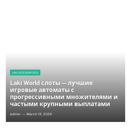
UNCATEGORIZED
Laki World слоты — лучшие
игровые автоматы с
прогрессивными множителями и
частыми крупными выплатами
admin
March 13, 2026