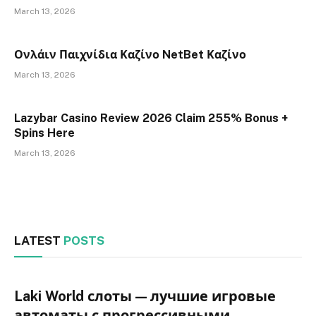
March 13, 2026
Ονλάιν Παιχνίδια Καζίνο NetBet Καζίνο
March 13, 2026
Lazybar Casino Review 2026 Claim 255% Bonus +
Spins Here
March 13, 2026
LATEST
POSTS
Laki World слоты — лучшие игровые
автоматы с прогрессивными