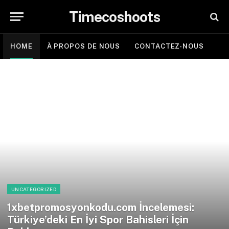
Timecoshoots
HOME
À PROPOS DE NOUS
CONTACTEZ-NOUS
UNCATEGORIZED
1xbetpromosyonkodu.com İncelemesi:
Türkiye’deki En İyi Spor Bahisleri İçin