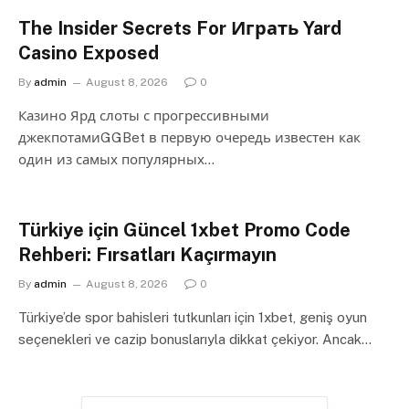
The Insider Secrets For Играть Yard
Casino Exposed
By
admin
August 8, 2026
0
Казино Ярд слоты с прогрессивными
джекпотамиGGBet в первую очередь известен как
один из самых популярных…
Türkiye için Güncel 1xbet Promo Code
Rehberi: Fırsatları Kaçırmayın
By
admin
August 8, 2026
0
Türkiye’de spor bahisleri tutkunları için 1xbet, geniş oyun
seçenekleri ve cazip bonuslarıyla dikkat çekiyor. Ancak…