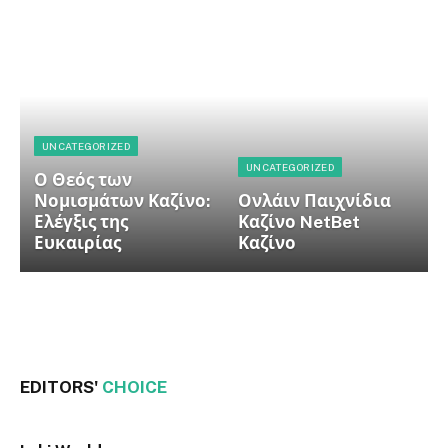
UNCATEGORIZED
UNCATEGORIZED
Ο Θεός των
Νομισμάτων Καζίνο:
Ονλάιν Παιχνίδια
Ελέγξις της
Καζίνο NetBet
Ευκαιρίας
Καζίνο
EDITORS'
CHOICE