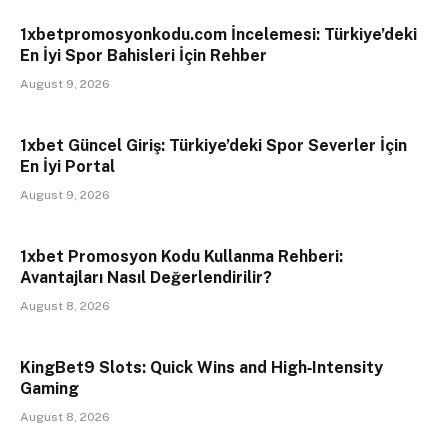
1xbetpromosyonkodu.com İncelemesi: Türkiye’deki
En İyi Spor Bahisleri İçin Rehber
August 9, 2026
1xbet Güncel Giriş: Türkiye’deki Spor Severler İçin
En İyi Portal
August 9, 2026
1xbet Promosyon Kodu Kullanma Rehberi:
Avantajları Nasıl Değerlendirilir?
August 8, 2026
KingBet9 Slots: Quick Wins and High‑Intensity
Gaming
August 8, 2026