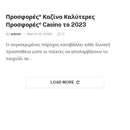
Προσφορές* Καζίνο Καλύτερες
Προσφορές* Casino το 2023
By
admin
March 12, 2026
0
Ο συγκεκριμένος πάροχος καταβάλλει κάθε δυνατή
προσπάθεια ώστε οι παίκτες να απολαμβάνουν το
παιχνίδι σε…
LOAD MORE