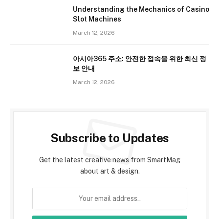
Understanding the Mechanics of Casino
Slot Machines
March 12, 2026
아시아365 주소: 안전한 접속을 위한 최신 정
보 안내
March 12, 2026
Subscribe to Updates
Get the latest creative news from SmartMag
about art & design.