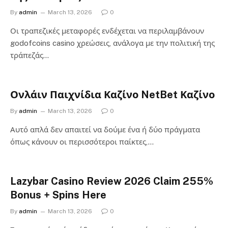
By
admin
March 13, 2026
0
Οι τραπεζικές μεταφορές ενδέχεται να περιλαμβάνουν
godofcoins casino χρεώσεις, ανάλογα με την πολιτική της
τράπεζάς…
Ονλάιν Παιχνίδια Καζίνο NetBet Καζίνο
By
admin
March 13, 2026
0
Αυτό απλά δεν απαιτεί να δούμε ένα ή δύο πράγματα
όπως κάνουν οι περισσότεροι παίκτες,…
Lazybar Casino Review 2026 Claim 255%
Bonus + Spins Here
By
admin
March 13, 2026
0