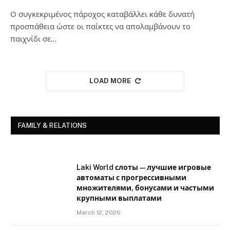
Ο συγκεκριμένος πάροχος καταβάλλει κάθε δυνατή
προσπάθεια ώστε οι παίκτες να απολαμβάνουν το
παιχνίδι σε…
LOAD MORE
FAMILY & RELATIONS
Laki World слоты — лучшие игровые
автоматы с прогрессивными
множителями, бонусами и частыми
крупными выплатами
March 12, 2026