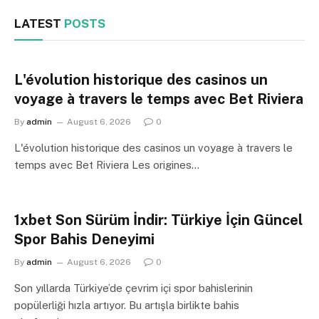
LATEST
POSTS
L'évolution historique des casinos un
voyage à travers le temps avec Bet Riviera
By
admin
August 6, 2026
0
L'évolution historique des casinos un voyage à travers le
temps avec Bet Riviera Les origines…
1xbet Son Sürüm İndir: Türkiye İçin Güncel
Spor Bahis Deneyimi
By
admin
August 6, 2026
0
Son yıllarda Türkiye’de çevrim içi spor bahislerinin
popülerliği hızla artıyor. Bu artışla birlikte bahis