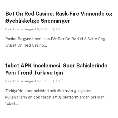
Bet On Red Casino: Rask‑Fire Vinnende og
Øyeblikkelige Spenninger
By
admin
August 6, 2026
0
Raske Begynnelser: Hva Får Bet On Red til å Skille Seg
UtBet On Red Casino…
1xbet APK İncelemesi: Spor Bahislerinde
Yeni Trend Türkiye İçin
By
admin
August 5, 2026
0
Türkiye’de spor bahisleri sektörü hızla gelişirken,
kullanıcıların en çok tercih ettiği platformlardan biri olan
1xbet,…