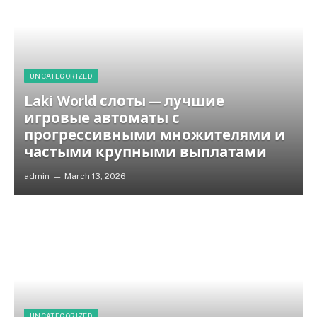
UNCATEGORIZED
Laki World слоты — лучшие
игровые автоматы с
прогрессивными множителями и
частыми крупными выплатами
admin
March 13, 2026
UNCATEGORIZED