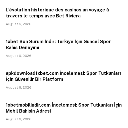
L'évolution historique des casinos un voyage à
travers le temps avec Bet Riviera
August 6, 2026
1xbet Son Sürüm İndir: Türkiye İçin Güncel Spor
Bahis Deneyimi
August 6, 2026
apkdownload1xbet.com İncelemesi: Spor Tutkunları
İçin Güvenilir Bir Platform
August 6, 2026
1xbetmobilindir.com İncelemesi: Spor Tutkunları İçin
Mobil Bahisin Adresi
August 6, 2026