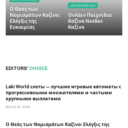
UNCATEGORIZED
Ο Θεός των
Νομισμάτων Καζίνο:
Ονλάιν Παιχνίδια
Ελέγξις της
Καζίνο NetBet
Ευκαιρίας
Καζίνο
EDITORS'
CHOICE
Laki World слоты — лучшие игровые автоматы с
прогрессивными множителями и частыми
крупными выплатами
March 13, 2026
Ο Θεός των Νομισμάτων Καζίνο: Ελέγξις της