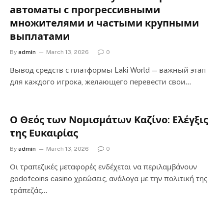
автоматы с прогрессивными
множителями и частыми крупными
выплатами
By
admin
March 13, 2026
0
Вывод средств с платформы Laki World — важный этап
для каждого игрока, желающего перевести свои…
Ο Θεός των Νομισμάτων Καζίνο: Ελέγξις
της Ευκαιρίας
By
admin
March 13, 2026
0
Οι τραπεζικές μεταφορές ενδέχεται να περιλαμβάνουν
godofcoins casino χρεώσεις, ανάλογα με την πολιτική της
τράπεζάς…