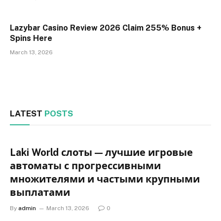
Lazybar Casino Review 2026 Claim 255% Bonus +
Spins Here
March 13, 2026
LATEST
POSTS
Laki World слоты — лучшие игровые
автоматы с прогрессивными
множителями и частыми крупными
выплатами
By
admin
March 13, 2026
0