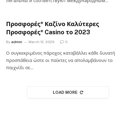
легальны и соответствуют международным…
Προσφορές* Καζίνο Καλύτερες
Προσφορές* Casino το 2023
By
admin
March 12, 2026
0
Ο συγκεκριμένος πάροχος καταβάλλει κάθε δυνατή
προσπάθεια ώστε οι παίκτες να απολαμβάνουν το
παιχνίδι σε…
LOAD MORE