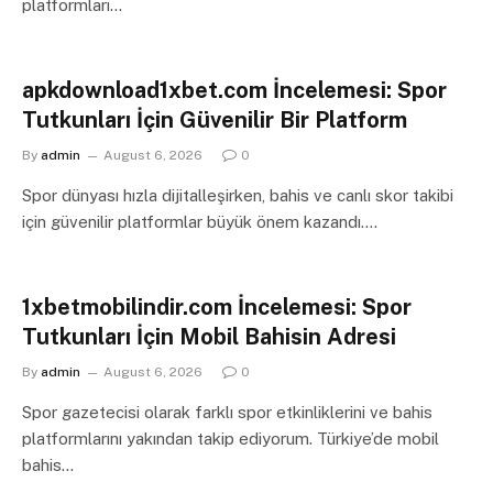
platformları…
apkdownload1xbet.com İncelemesi: Spor
Tutkunları İçin Güvenilir Bir Platform
By
admin
August 6, 2026
0
Spor dünyası hızla dijitalleşirken, bahis ve canlı skor takibi
için güvenilir platformlar büyük önem kazandı.…
1xbetmobilindir.com İncelemesi: Spor
Tutkunları İçin Mobil Bahisin Adresi
By
admin
August 6, 2026
0
Spor gazetecisi olarak farklı spor etkinliklerini ve bahis
platformlarını yakından takip ediyorum. Türkiye’de mobil
bahis…