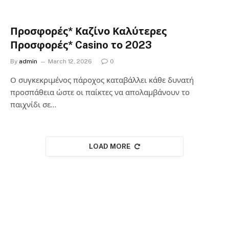
Προσφορές* Καζίνο Καλύτερες
Προσφορές* Casino το 2023
By
admin
March 12, 2026
0
Ο συγκεκριμένος πάροχος καταβάλλει κάθε δυνατή
προσπάθεια ώστε οι παίκτες να απολαμβάνουν το
παιχνίδι σε…
LOAD MORE