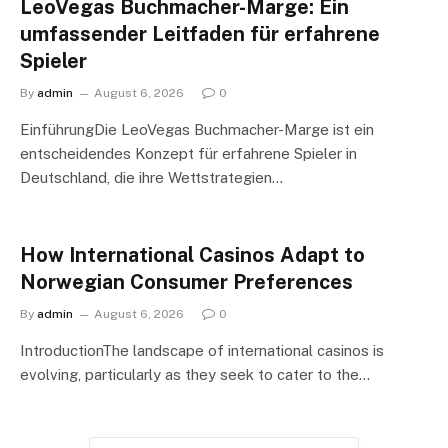
LeoVegas Buchmacher-Marge: Ein
umfassender Leitfaden für erfahrene
Spieler
By
admin
August 6, 2026
0
EinführungDie LeoVegas Buchmacher-Marge ist ein
entscheidendes Konzept für erfahrene Spieler in
Deutschland, die ihre Wettstrategien…
How International Casinos Adapt to
Norwegian Consumer Preferences
By
admin
August 6, 2026
0
IntroductionThe landscape of international casinos is
evolving, particularly as they seek to cater to the…