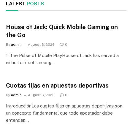
LATEST
POSTS
House of Jack: Quick Mobile Gaming on
the Go
By
admin
August 6, 2026
0
1. The Pulse of Mobile PlayHouse of Jack has carved a
niche for itself among…
Cuotas fijas en apuestas deportivas
By
admin
August 6, 2026
0
IntroducciónLas cuotas fijas en apuestas deportivas son
un concepto fundamental que todo apostador debe
entender.…