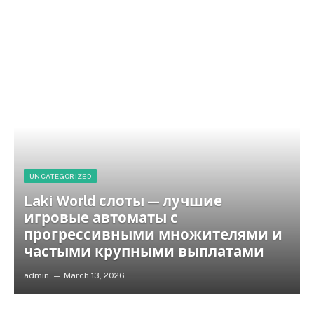
UNCATEGORIZED
Laki World слоты — лучшие
игровые автоматы с
прогрессивными множителями и
частыми крупными выплатами
admin
March 13, 2026