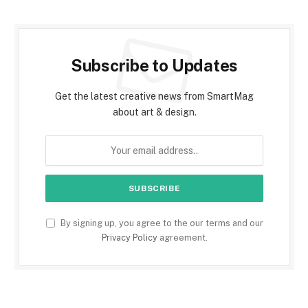
Subscribe to Updates
Get the latest creative news from SmartMag
about art & design.
By signing up, you agree to the our terms and our
Privacy Policy
agreement.