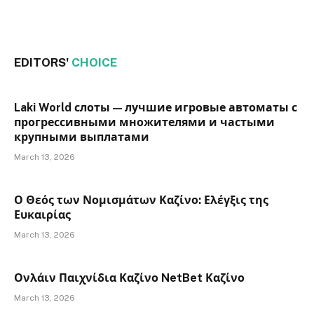
EDITORS'
CHOICE
Laki World слоты — лучшие игровые автоматы с
прогрессивными множителями и частыми
крупными выплатами
March 13, 2026
Ο Θεός των Νομισμάτων Καζίνο: Ελέγξις της
Ευκαιρίας
March 13, 2026
Ονλάιν Παιχνίδια Καζίνο NetBet Καζίνο
March 13, 2026