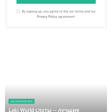
By signing up, you agree to the our terms and our
Privacy Policy
agreement.
UNCATEGORIZED
Laki World слоты — лучшие