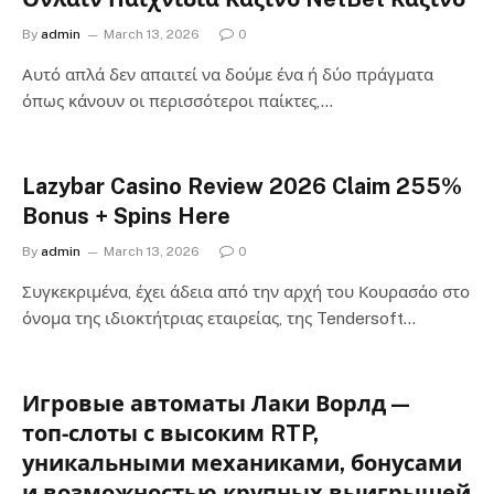
By
admin
March 13, 2026
0
Αυτό απλά δεν απαιτεί να δούμε ένα ή δύο πράγματα
όπως κάνουν οι περισσότεροι παίκτες,…
Lazybar Casino Review 2026 Claim 255%
Bonus + Spins Here
By
admin
March 13, 2026
0
Συγκεκριμένα, έχει άδεια από την αρχή του Κουρασάο στο
όνομα της ιδιοκτήτριας εταιρείας, της Tendersoft…
Игровые автоматы Лаки Ворлд —
топ‑слоты с высоким RTP,
уникальными механиками, бонусами
и возможностью крупных выигрышей