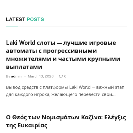
LATEST
POSTS
Laki World слоты — лучшие игровые
автоматы с прогрессивными
множителями и частыми крупными
выплатами
By
admin
March 13, 2026
0
Вывод средств с платформы Laki World — важный этап
для каждого игрока, желающего перевести свои…
Ο Θεός των Νομισμάτων Καζίνο: Ελέγξις
της Ευκαιρίας