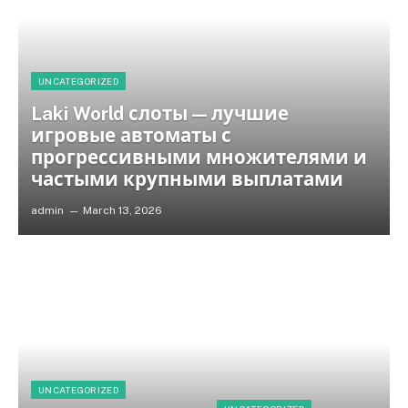
UNCATEGORIZED
Laki World слоты — лучшие
игровые автоматы с
прогрессивными множителями и
частыми крупными выплатами
admin
March 13, 2026
UNCATEGORIZED