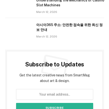
Understanding the Mechanics of Casino
Slot Machines
March 12, 2026
아시아365 주소: 안전한 접속을 위한 최신 정
보 안내
March 12, 2026
Subscribe to Updates
Get the latest creative news from SmartMag
about art & design.