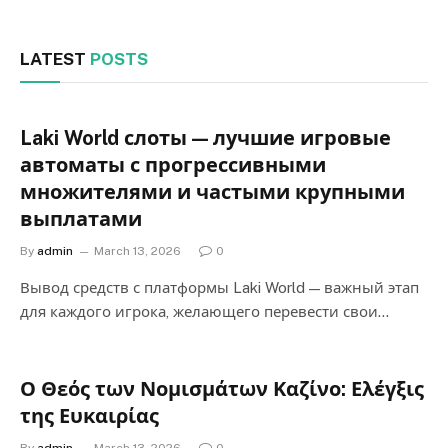
LATEST
POSTS
Laki World слоты — лучшие игровые
автоматы с прогрессивными
множителями и частыми крупными
выплатами
By
admin
March 13, 2026
0
Вывод средств с платформы Laki World — важный этап
для каждого игрока, желающего перевести свои…
Ο Θεός των Νομισμάτων Καζίνο: Ελέγξις
της Ευκαιρίας