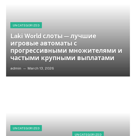
UNCATEGORIZED
Laki World слоты — лучшие
игровые автоматы с
прогрессивными множителями и
частыми крупными выплатами
admin
March 13, 2026
UNCATEGORIZED
UNCATEGORIZED