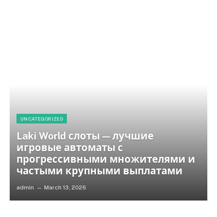
UNCATEGORIZED
Laki World слоты — лучшие
игровые автоматы с
прогрессивными множителями и
частыми крупными выплатами
admin
March 13, 2026