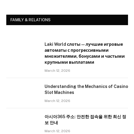
FAMILY & RELATIONS
Laki World слоты — лучшие игровые
автоматы с прогрессивными
множителями, бонусами и частыми
крупными выплатами
March 12, 2026
Understanding the Mechanics of Casino
Slot Machines
March 12, 2026
아시아365 주소: 안전한 접속을 위한 최신 정
보 안내
March 12, 2026