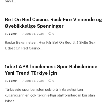
bahis…
Bet On Red Casino: Rask‑Fire Vinnende og
Øyeblikkelige Spenninger
By
admin
August 6, 2026
0
Raske Begynnelser: Hva Får Bet On Red til å Skille Seg
UtBet On Red Casino…
1xbet APK İncelemesi: Spor Bahislerinde
Yeni Trend Türkiye İçin
By
admin
August 5, 2026
0
Türkiye’de spor bahisleri sektörü hızla gelişirken,
kullanıcıların en çok tercih ettiği platformlardan biri olan
1xbet,…