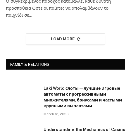
Ο συγκεκριμένος πάροχος καταβάλλει κάθε δυνατή
προσπάθεια ώστε οι παίκτες να απολαμβάνουν το
παιχνίδι σε…
LOAD MORE
FAMILY & RELATIONS
Laki World слоты — лучшие игровые
автоматы с прогрессивными
множителями, бонусами и частыми
крупными выплатами
March 12, 2026
Understanding the Mechanics of Casino