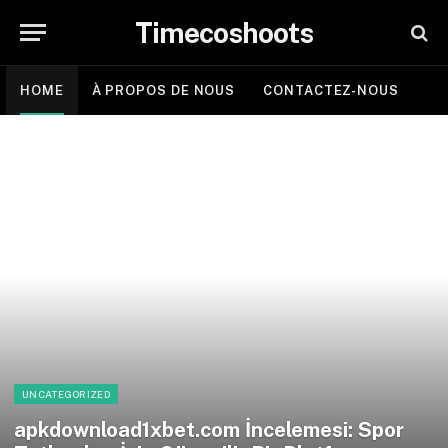
Timecoshoots
HOME
À PROPOS DE NOUS
CONTACTEZ-NOUS
UNCATEGORIZED
apkdownload1xbet.com İncelemesi: Spor