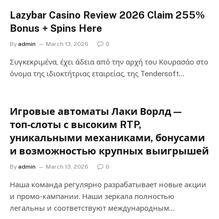
Lazybar Casino Review 2026 Claim 255%
Bonus + Spins Here
By
admin
March 13, 2026
0
Συγκεκριμένα, έχει άδεια από την αρχή του Κουρασάο στο
όνομα της ιδιοκτήτριας εταιρείας, της Tendersoft…
Игровые автоматы Лаки Ворлд —
топ‑слоты с высоким RTP,
уникальными механиками, бонусами
и возможностью крупных выигрышей
By
admin
March 13, 2026
0
Наша команда регулярно разрабатывает новые акции
и промо-кампании. Наши зеркала полностью
легальны и соответствуют международным…