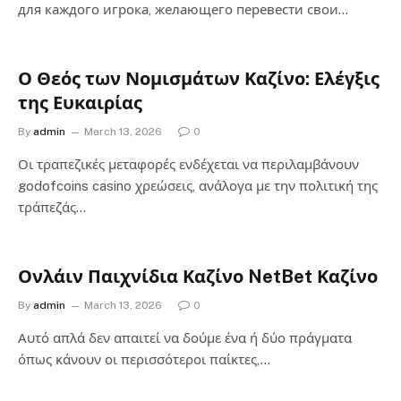
для каждого игрока, желающего перевести свои…
Ο Θεός των Νομισμάτων Καζίνο: Ελέγξις
της Ευκαιρίας
By
admin
March 13, 2026
0
Οι τραπεζικές μεταφορές ενδέχεται να περιλαμβάνουν
godofcoins casino χρεώσεις, ανάλογα με την πολιτική της
τράπεζάς…
Ονλάιν Παιχνίδια Καζίνο NetBet Καζίνο
By
admin
March 13, 2026
0
Αυτό απλά δεν απαιτεί να δούμε ένα ή δύο πράγματα
όπως κάνουν οι περισσότεροι παίκτες,…