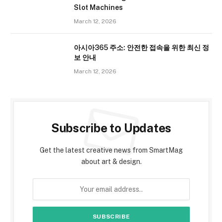
Slot Machines
March 12, 2026
아시아365 주소: 안전한 접속을 위한 최신 정
보 안내
March 12, 2026
Subscribe to Updates
Get the latest creative news from SmartMag
about art & design.