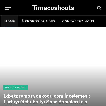
Timecoshoots
HOME
À PROPOS DE NOUS
CONTACTEZ-NOUS
UNCATEGORIZED
1xbetpromosyonkodu.com İncelemesi:
Türkiye’deki En İyi Spor Bahisleri İçin