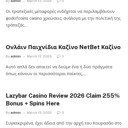
By
admin
March 13, 2026
0
Οι τραπεζικές μεταφορές ενδέχεται να περιλαμβάνουν
godofcoins casino χρεώσεις, ανάλογα με την πολιτική της
τράπεζάς…
Ονλάιν Παιχνίδια Καζίνο NetBet Καζίνο
By
admin
March 13, 2026
0
Αυτό απλά δεν απαιτεί να δούμε ένα ή δύο πράγματα
όπως κάνουν οι περισσότεροι παίκτες,…
Lazybar Casino Review 2026 Claim 255%
Bonus + Spins Here
By
admin
March 13, 2026
0
Συγκεκριμένα, έχει άδεια από την αρχή του Κουρασάο στο