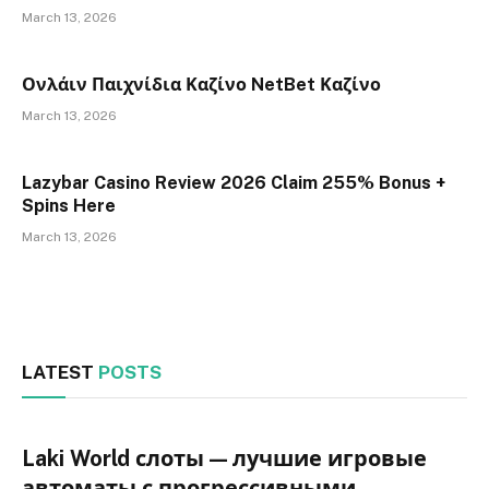
March 13, 2026
Ονλάιν Παιχνίδια Καζίνο NetBet Καζίνο
March 13, 2026
Lazybar Casino Review 2026 Claim 255% Bonus +
Spins Here
March 13, 2026
LATEST
POSTS
Laki World слоты — лучшие игровые
автоматы с прогрессивными