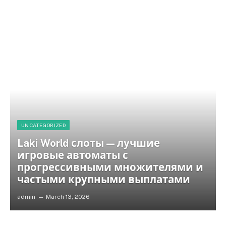
UNCATEGORIZED
Laki World слоты — лучшие
игровые автоматы с
прогрессивными множителями и
частыми крупными выплатами
admin
March 13, 2026