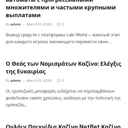
множителями и частыми крупными
выплатами
By
admin
March 13, 2026
0
Вывод средств с платформы Laki World — важный этап
для каждого игрока, желающего перевести свои…
Ο Θεός των Νομισμάτων Καζίνο: Ελέγξις
της Ευκαιρίας
By
admin
March 13, 2026
0
Οι τραπεζικές μεταφορές ενδέχεται να περιλαμβάνουν
godofcoins casino χρεώσεις, ανάλογα με την πολιτική της
τράπεζάς…
Ονλάιν Παιχνίδια Καζίνο NetBet Καζίνο