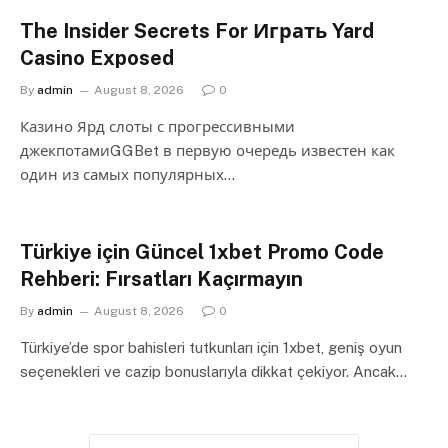
The Insider Secrets For Играть Yard
Casino Exposed
By
admin
August 8, 2026
0
Казино Ярд слоты с прогрессивными
джекпотамиGGBet в первую очередь известен как
один из самых популярных…
Türkiye için Güncel 1xbet Promo Code
Rehberi: Fırsatları Kaçırmayın
By
admin
August 8, 2026
0
Türkiye’de spor bahisleri tutkunları için 1xbet, geniş oyun
seçenekleri ve cazip bonuslarıyla dikkat çekiyor. Ancak…