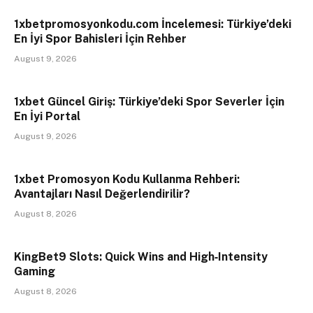
1xbetpromosyonkodu.com İncelemesi: Türkiye’deki
En İyi Spor Bahisleri İçin Rehber
August 9, 2026
1xbet Güncel Giriş: Türkiye’deki Spor Severler İçin
En İyi Portal
August 9, 2026
1xbet Promosyon Kodu Kullanma Rehberi:
Avantajları Nasıl Değerlendirilir?
August 8, 2026
KingBet9 Slots: Quick Wins and High‑Intensity
Gaming
August 8, 2026