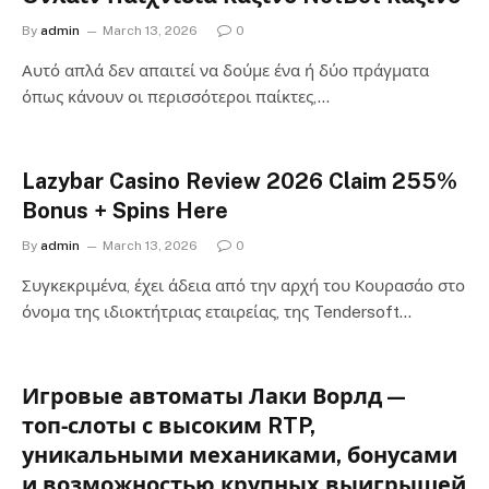
By
admin
March 13, 2026
0
Αυτό απλά δεν απαιτεί να δούμε ένα ή δύο πράγματα
όπως κάνουν οι περισσότεροι παίκτες,…
Lazybar Casino Review 2026 Claim 255%
Bonus + Spins Here
By
admin
March 13, 2026
0
Συγκεκριμένα, έχει άδεια από την αρχή του Κουρασάο στο
όνομα της ιδιοκτήτριας εταιρείας, της Tendersoft…
Игровые автоматы Лаки Ворлд —
топ‑слоты с высоким RTP,
уникальными механиками, бонусами
и возможностью крупных выигрышей