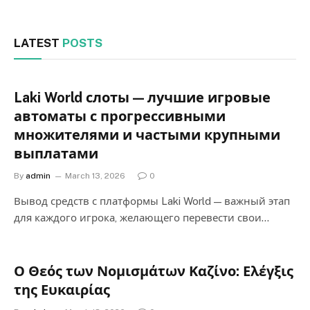
LATEST
POSTS
Laki World слоты — лучшие игровые
автоматы с прогрессивными
множителями и частыми крупными
выплатами
By
admin
March 13, 2026
0
Вывод средств с платформы Laki World — важный этап
для каждого игрока, желающего перевести свои…
Ο Θεός των Νομισμάτων Καζίνο: Ελέγξις
της Ευκαιρίας