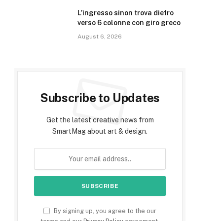
L’ingresso sinon trova dietro
verso 6 colonne con giro greco
August 6, 2026
Subscribe to Updates
Get the latest creative news from
SmartMag about art & design.
By signing up, you agree to the our