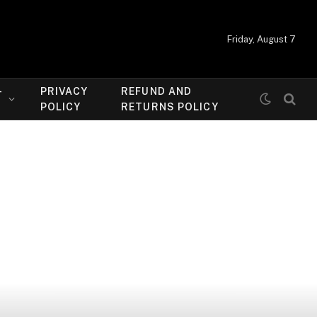
Friday, August 7
-
PRIVACY
REFUND AND
POLICY
RETURNS POLICY