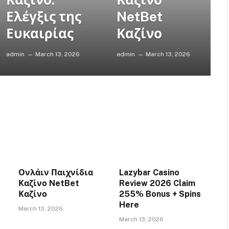
Ελέγξις της
NetBet
Ευκαιρίας
Καζίνο
admin
March 13, 2026
admin
March 13, 2026
Ονλάιν Παιχνίδια
Lazybar Casino
Καζίνο NetBet
Review 2026 Claim
Καζίνο
255% Bonus + Spins
Here
March 13, 2026
March 13, 2026