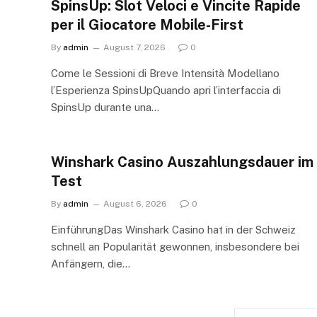
SpinsUp: Slot Veloci e Vincite Rapide
per il Giocatore Mobile-First
By
admin
August 7, 2026
0
Come le Sessioni di Breve Intensità Modellano
l’Esperienza SpinsUpQuando apri l’interfaccia di
SpinsUp durante una…
Winshark Casino Auszahlungsdauer im
Test
By
admin
August 6, 2026
0
EinführungDas Winshark Casino hat in der Schweiz
schnell an Popularität gewonnen, insbesondere bei
Anfängern, die…