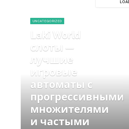
LOA
UNCATEGORIZED
Laki World
слоты —
лучшие
игровые
автоматы с
прогрессивными
множителями
и частыми