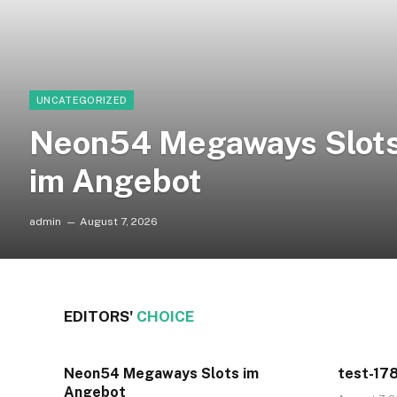
UNCATEGORIZED
Neon54 Megaways Slot
im Angebot
admin
August 7, 2026
EDITORS'
CHOICE
Neon54 Megaways Slots im
test-1
Angebot