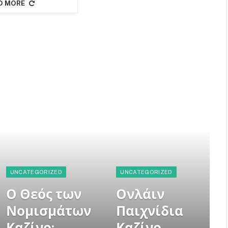
D MORE
UNCATEGORIZED
UNCATEGORIZED
Ο Θεός των
Ονλάιν
Νομισμάτων
Παιχνίδια
Καζίνο:
Καζίνο