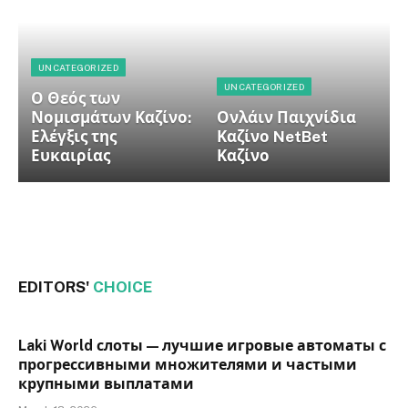
UNCATEGORIZED
UNCATEGORIZED
Ο Θεός των
Νομισμάτων Καζίνο:
Ονλάιν Παιχνίδια
Ελέγξις της
Καζίνο NetBet
Ευκαιρίας
Καζίνο
EDITORS'
CHOICE
Laki World слоты — лучшие игровые автоматы с
прогрессивными множителями и частыми
крупными выплатами