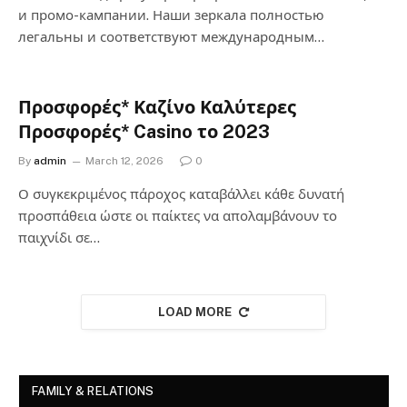
и промо-кампании. Наши зеркала полностью
легальны и соответствуют международным…
Προσφορές* Καζίνο Καλύτερες
Προσφορές* Casino το 2023
By
admin
March 12, 2026
0
Ο συγκεκριμένος πάροχος καταβάλλει κάθε δυνατή
προσπάθεια ώστε οι παίκτες να απολαμβάνουν το
παιχνίδι σε…
LOAD MORE
FAMILY & RELATIONS