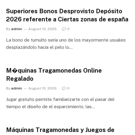
Superiores Bonos Desprovisto Depósito
2026 referente a Ciertas zonas de españa
By
admin
August 10, 2026
0
La bono de tumulto serí­a uno de los mayormente usuales
desplazándolo hacia el pelo lo…
M�quinas Tragamonedas Online
Regalado
By
admin
August 10, 2026
0
Jugar gratuito permite familiarizarte con el pasar del
tiempo el diseño de el esparcimiento, las…
Máquinas Tragamonedas y Juegos de