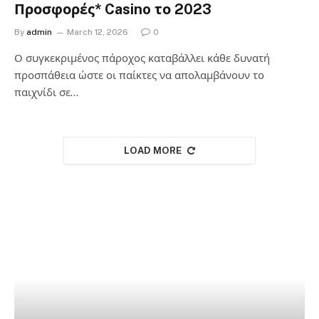
Προσφορές* Casino το 2023
By
admin
March 12, 2026
0
Ο συγκεκριμένος πάροχος καταβάλλει κάθε δυνατή
προσπάθεια ώστε οι παίκτες να απολαμβάνουν το
παιχνίδι σε…
LOAD MORE