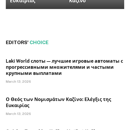
Ευκαιρίας
Καζίνο
EDITORS'
CHOICE
Laki World слоты — лучшие игровые автоматы с
прогрессивными множителями и частыми
крупными выплатами
March 13, 2026
Ο Θεός των Νομισμάτων Καζίνο: Ελέγξις της
Ευκαιρίας
March 13, 2026