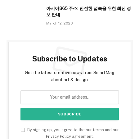
아시아365 주소: 안전한 접속을 위한 최신 정
보 안내
March 12, 2026
Subscribe to Updates
Get the latest creative news from SmartMag
about art & design.
By signing up, you agree to the our terms and our
Privacy Policy
agreement.