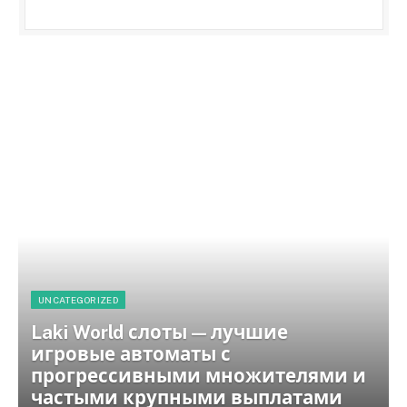
UNCATEGORIZED
Laki World слоты — лучшие
игровые автоматы с
прогрессивными множителями и
частыми крупными выплатами