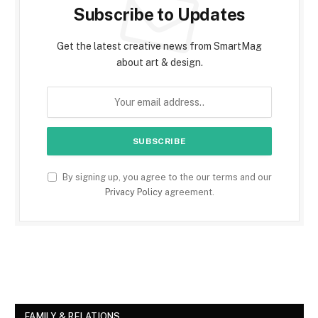
Subscribe to Updates
Get the latest creative news from SmartMag
about art & design.
By signing up, you agree to the our terms and our
Privacy Policy
agreement.
FAMILY & RELATIONS