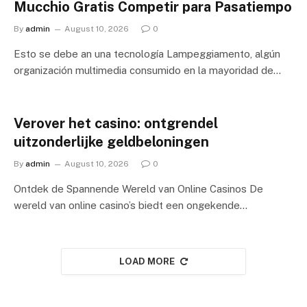
Mucchio Gratis Competir para Pasatiempo
By
admin
August 10, 2026
0
Esto se debe an una tecnología Lampeggiamento, algún
organización multimedia consumido en la mayoridad de…
Verover het casino: ontgrendel
uitzonderlijke geldbeloningen
By
admin
August 10, 2026
0
Ontdek de Spannende Wereld van Online Casinos De
wereld van online casino’s biedt een ongekende…
LOAD MORE