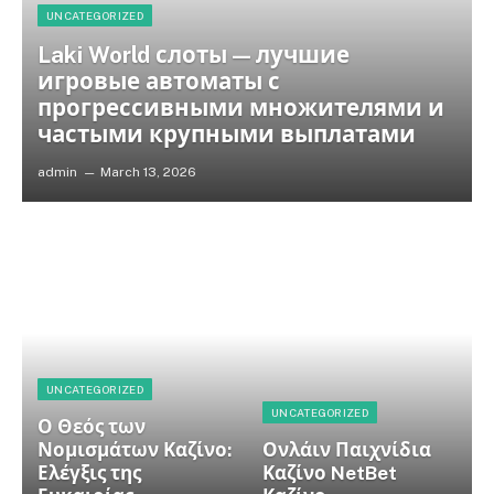
UNCATEGORIZED
Laki World слоты — лучшие
игровые автоматы с
прогрессивными множителями и
частыми крупными выплатами
admin
March 13, 2026
UNCATEGORIZED
UNCATEGORIZED
Ο Θεός των
Νομισμάτων Καζίνο:
Ονλάιν Παιχνίδια
Ελέγξις της
Καζίνο NetBet