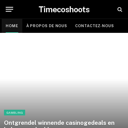
Timecoshoots
HOME
À PROPOS DE NOUS
CONTACTEZ-NOUS
GAMBLING
Ontgrendel winnende casinogedeals en