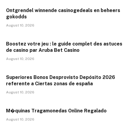
Ontgrendel winnende casinogedeals en beheers
gokodds
August 10, 2026
Boostez votre jeu : le guide complet des astuces
de casino par Aruba Bet Casino
August 10, 2026
Superiores Bonos Desprovisto Depósito 2026
referente a Ciertas zonas de españa
August 10, 2026
M�quinas Tragamonedas Online Regalado
August 10, 2026