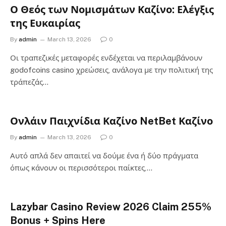
Ο Θεός των Νομισμάτων Καζίνο: Ελέγξις
της Ευκαιρίας
By
admin
March 13, 2026
0
Οι τραπεζικές μεταφορές ενδέχεται να περιλαμβάνουν
godofcoins casino χρεώσεις, ανάλογα με την πολιτική της
τράπεζάς…
Ονλάιν Παιχνίδια Καζίνο NetBet Καζίνο
By
admin
March 13, 2026
0
Αυτό απλά δεν απαιτεί να δούμε ένα ή δύο πράγματα
όπως κάνουν οι περισσότεροι παίκτες,…
Lazybar Casino Review 2026 Claim 255%
Bonus + Spins Here